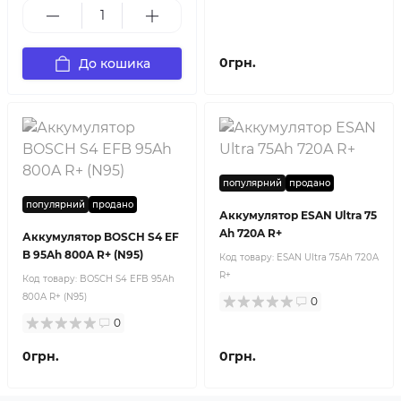
0грн.
До кошика
популярний
продано
популярний
продано
Аккумулятор ESAN Ultra 75
Ah 720A R+
Аккумулятор BOSCH S4 EF
B 95Ah 800A R+ (N95)
Код товару:
ESAN Ultra 75Ah 720A
R+
Код товару:
BOSCH S4 EFB 95Ah
800A R+ (N95)
0
0
0грн.
0грн.