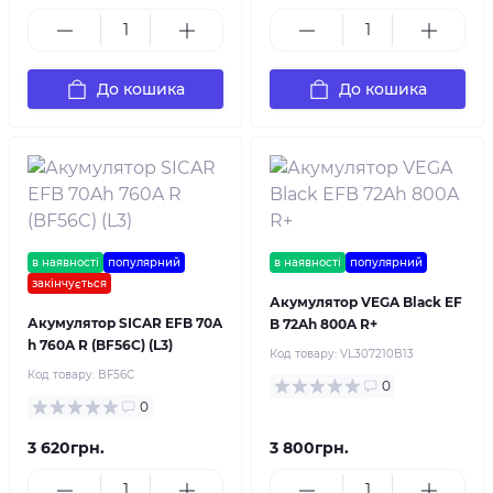
До кошика
До кошика
в наявності
популярний
в наявності
популярний
закінчується
Акумулятор VEGA Black EF
Акумулятор SICAR EFB 70A
B 72Ah 800A R+
h 760A R (BF56C) (L3)
Код товару:
VL307210B13
Код товару:
BF56C
0
0
3 620грн.
3 800грн.