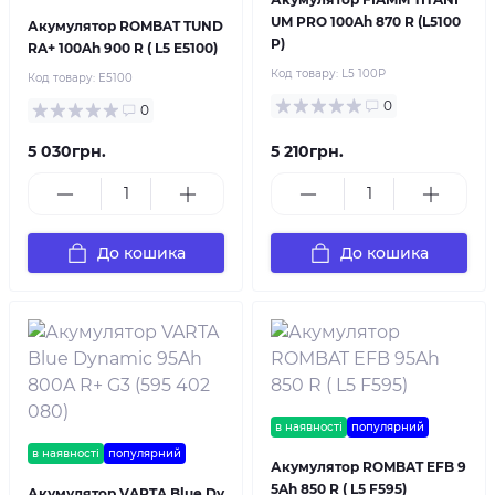
UM PRO 100Ah 870 R (L5100
Акумулятор ROMBAT TUND
P)
RA+ 100Ah 900 R ( L5 E5100)
Код товару:
L5 100P
Код товару:
E5100
0
0
5 030грн.
5 210грн.
До кошика
До кошика
в наявності
популярний
в наявності
популярний
Акумулятор ROMBAT EFB 9
5Ah 850 R ( L5 F595)
Акумулятор VARTA Blue Dy