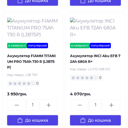
До кошика
До кошика
в наявності
популярний
в наявності
популярний
Акумулятор FIAMM TITANI
Акумулятор INCI Aku EFB 7
UM PRO 75Ah 730 R (L3B75
2Ah 680A R+
P)
Код товару:
L3 072 068 013
Код товару:
L3B 75P
0
0
3 950грн.
4 070грн.
До кошика
До кошика