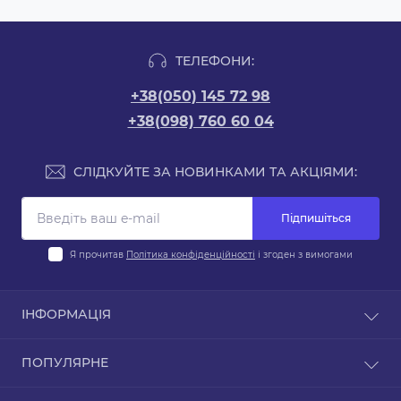
ТЕЛЕФОНИ:
+38(050) 145 72 98
+38(098) 760 60 04
СЛІДКУЙТЕ ЗА НОВИНКАМИ ТА АКЦІЯМИ:
Підпишіться
Я прочитав
Політика конфіденційності
і згоден з вимогами
ІНФОРМАЦІЯ
Оплата
ПОПУЛЯРНЕ
Доставка
Гарантія та обслуговування
Авто Акумулятори