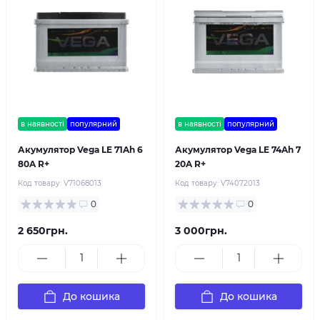
в наявності
популярний
в наявності
популярний
Акумулятор Vega LE 71Ah 6
Акумулятор Vega LE 74Ah 7
80A R+
20A R+
Код товару:
V71068013
Код товару:
V74072013
0
0
2 650грн.
3 000грн.
До кошика
До кошика