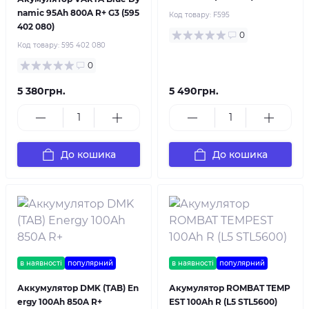
namic 95Ah 800A R+ G3 (595
Код товару:
F595
402 080)
0
Код товару:
595 402 080
0
5 380грн.
5 490грн.
До кошика
До кошика
в наявності
популярний
в наявності
популярний
Аккумулятор DMK (TAB) En
Акумулятор ROMBAT TEMP
ergy 100Ah 850A R+
EST 100Ah R (L5 STL5600)