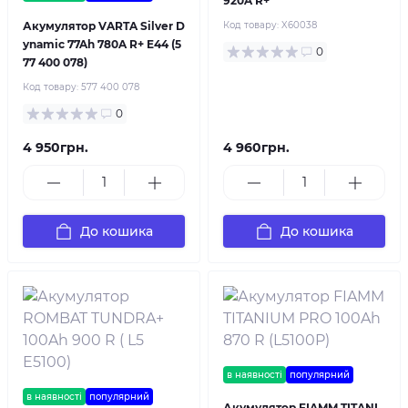
920A R+
Акумулятор VARTA Silver D
Код товару:
X60038
ynamic 77Ah 780A R+ E44 (5
0
77 400 078)
Код товару:
577 400 078
0
4 950грн.
4 960грн.
До кошика
До кошика
в наявності
популярний
в наявності
популярний
Акумулятор FIAMM TITANI