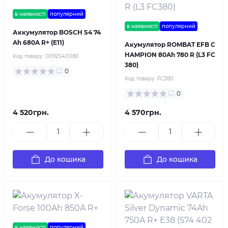
в наявності
популярний
в наявності
популярний
Аккумулятор BOSCH S4 74
Ah 680A R+ (E11)
Акумулятор ROMBAT EFB C
HAMPION 80Ah 780 R (L3 FC
Код товару:
0092S40080
380)
0
Код товару:
FC380
0
4 520грн.
4 570грн.
До кошика
До кошика
в наявності
популярний