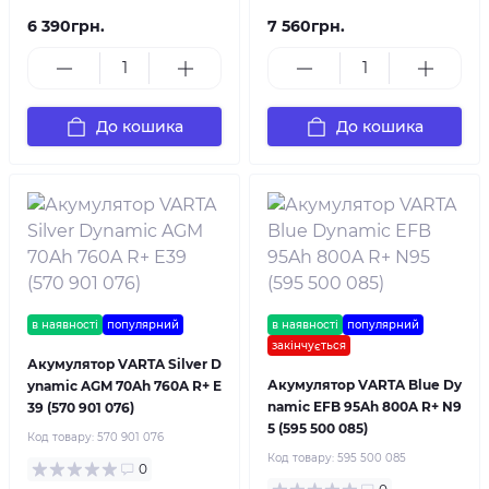
6 390грн.
7 560грн.
До кошика
До кошика
в наявності
популярний
в наявності
популярний
закінчується
Акумулятор VARTA Silver D
Акумулятор VARTA Blue Dy
ynamic AGM 70Ah 760A R+ E
namic EFB 95Ah 800A R+ N9
39 (570 901 076)
5 (595 500 085)
Код товару:
570 901 076
Код товару:
595 500 085
0