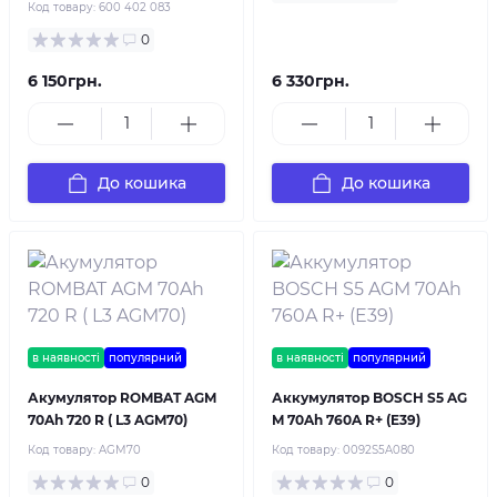
Код товару:
600 402 083
0
6 150грн.
6 330грн.
До кошика
До кошика
в наявності
популярний
в наявності
популярний
Акумулятор ROMBAT AGM
Аккумулятор BOSCH S5 AG
70Ah 720 R ( L3 AGM70)
M 70Ah 760A R+ (E39)
Код товару:
AGM70
Код товару:
0092S5A080
0
0