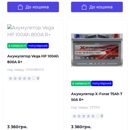
До кошика
До кошика
в наявності
популярний
Акумулятор Vega HP 100Ah
800A R+
Код товару:
V100080013
0
в наявності
популярний
Акумулятор X-Forse 75Ah 7
50A R+
Код товару:
X57313
0
3 360грн.
3 360грн.