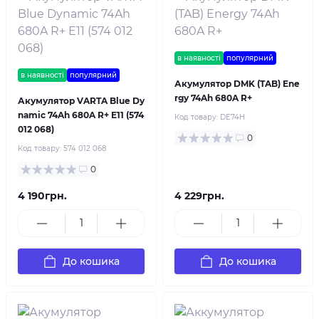
в наявності
популярний
в наявності
популярний
Акумулятор DMK (TAB) Ene
rgy 74Ah 680A R+
Акумулятор VARTA Blue Dy
namic 74Ah 680A R+ E11 (574
Код товару:
DE74H
012 068)
0
Код товару:
574 012 068
0
4 190грн.
4 229грн.
До кошика
До кошика