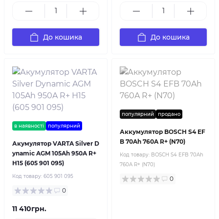
До кошика
До кошика
популярний
продано
в наявності
популярний
Аккумулятор BOSCH S4 EF
B 70Ah 760A R+ (N70)
Акумулятор VARTA Silver D
ynamic AGM 105Ah 950A R+
Код товару:
BOSCH S4 EFB 70Ah
H15 (605 901 095)
760A R+ (N70)
Код товару:
605 901 095
0
0
11 410грн.