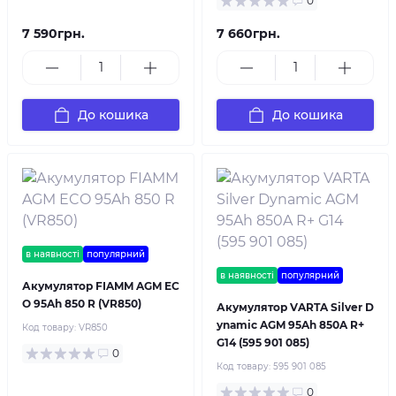
0
7 590грн.
7 660грн.
До кошика
До кошика
в наявності
популярний
в наявності
популярний
Акумулятор FIAMM AGM EC
O 95Ah 850 R (VR850)
Акумулятор VARTA Silver D
ynamic AGM 95Ah 850A R+
Код товару:
VR850
G14 (595 901 085)
0
Код товару:
595 901 085
0