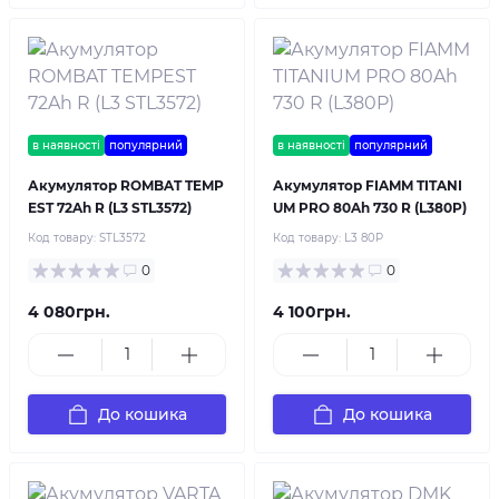
в наявності
популярний
в наявності
популярний
Акумулятор ROMBAT TEMP
Акумулятор FIAMM TITANI
EST 72Ah R (L3 STL3572)
UM PRO 80Ah 730 R (L380P)
Код товару:
STL3572
Код товару:
L3 80P
0
0
4 080грн.
4 100грн.
До кошика
До кошика