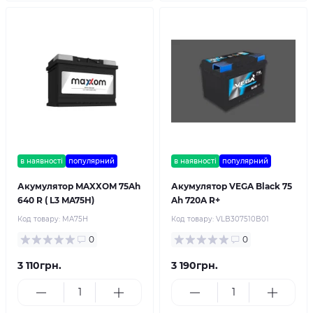
в наявності
популярний
в наявності
популярний
Акумулятор MAXXOM 75Ah
Акумулятор VEGA Black 75
640 R ( L3 MA75H)
Ah 720A R+
Код товару:
MA75H
Код товару:
VLB307510B01
0
0
3 110грн.
3 190грн.