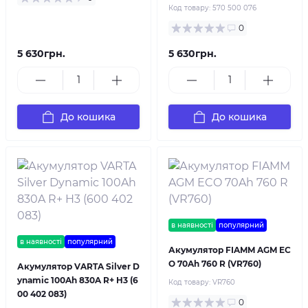
Код товару:
570 500 076
0
5 630грн.
5 630грн.
До кошика
До кошика
в наявності
популярний
в наявності
популярний
Акумулятор FIAMM AGM EC
O 70Ah 760 R (VR760)
Акумулятор VARTA Silver D
ynamic 100Ah 830A R+ H3 (6
Код товару:
VR760
00 402 083)
0