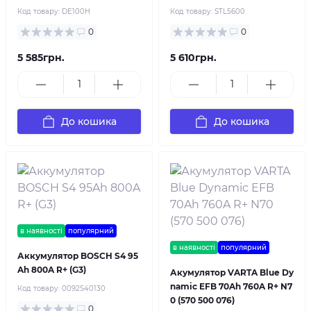
Код товару:
DE100H
Код товару:
STL5600
0
0
5 585грн.
5 610грн.
До кошика
До кошика
в наявності
популярний
в наявності
популярний
Аккумулятор BOSCH S4 95
Ah 800A R+ (G3)
Акумулятор VARTA Blue Dy
namic EFB 70Ah 760A R+ N7
Код товару:
0092S40130
0 (570 500 076)
0