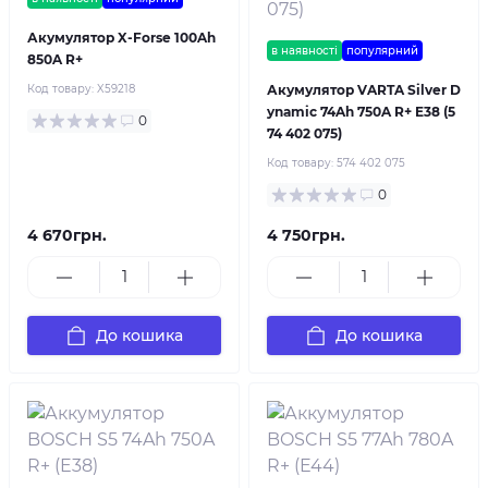
Акумулятор X-Forse 100Ah
в наявності
популярний
850A R+
Код товару:
X59218
Акумулятор VARTA Silver D
ynamic 74Ah 750A R+ E38 (5
0
74 402 075)
Код товару:
574 402 075
0
4 670грн.
4 750грн.
До кошика
До кошика