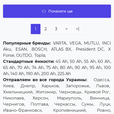
Показати ще
1
2
3
>
>|
Популярные бренды:
VARTA
,
VEGA
,
MUTLU
,
INCI
Aku
,
ESAN
,
BOSCH
,
ATLAS BX
,
President DC
,
X
Forse
, OUTDO,
Topla
;
Стандартные ёмкости:
45 Ah, 50 Ah, 55 Ah, 60 Ah,
65 Ah, 70 Ah, 74 Ah, 75 Ah, 80 Ah, 90 Ah, 95 Ah, 100
Ah, 140 Ah, 190 Ah, 200 Ah, 225 Ah
Отправляем во все города Украины:
Одесса
,
Киев
,
Днепр
,
Харьков
,
Запорожье
,
Львов
,
Хмельницкий
,
Житомир
,
Черновцы
,
Кривой Рог
,
Николаев
,
Херсон
,
Мариуполь
,
Винница
,
Чернигов
,
Полтава
,
Черкассы
,
Сумы
,
Луцк
,
Ивано-Франковск
,
Кропивницкий
,
Ровно
,