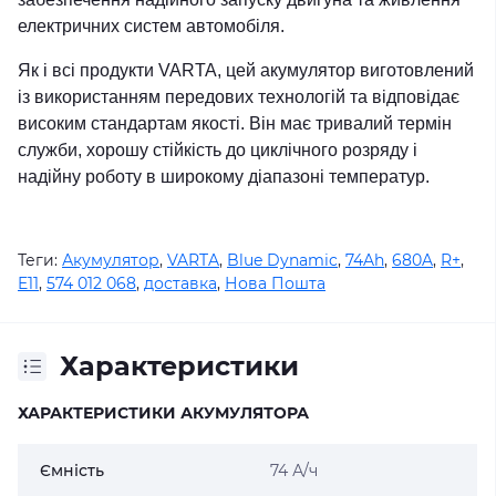
електричних систем автомобіля.
Як і всі продукти VARTA, цей акумулятор виготовлений
із використанням передових технологій та відповідає
високим стандартам якості. Він має тривалий термін
служби, хорошу стійкість до циклічного розряду і
надійну роботу в широкому діапазоні температур.
Теги:
Акумулятор
,
VARTA
,
Blue Dynamic
,
74Ah
,
680A
,
R+
,
E11
,
574 012 068
,
доставка
,
Нова Пошта
Характеристики
ХАРАКТЕРИСТИКИ АКУМУЛЯТОРА
Ємність
74 А/ч