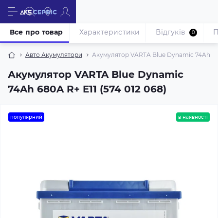
Все про товар
Характеристики
Відгуків
П
0
Авто Акумулятори
Акумулятор VARTA Blue Dynamic 74Ah 680A
Акумулятор VARTA Blue Dynamic
74Ah 680A R+ E11 (574 012 068)
популярний
в наявності