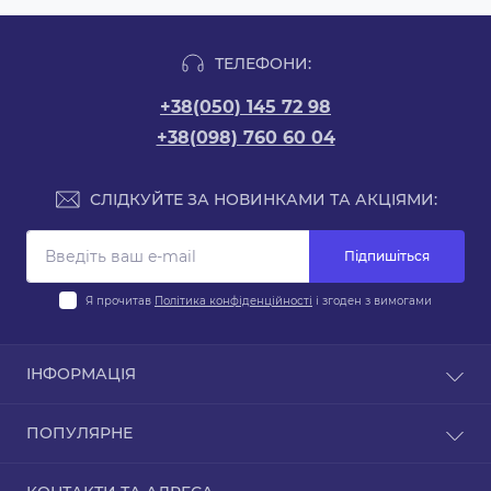
ТЕЛЕФОНИ:
+38(050) 145 72 98
+38(098) 760 60 04
СЛІДКУЙТЕ ЗА НОВИНКАМИ ТА АКЦІЯМИ:
Підпишіться
Я прочитав
Політика конфіденційності
і згоден з вимогами
ІНФОРМАЦІЯ
Оплата
ПОПУЛЯРНЕ
Доставка
Гарантія та обслуговування
Авто Акумулятори