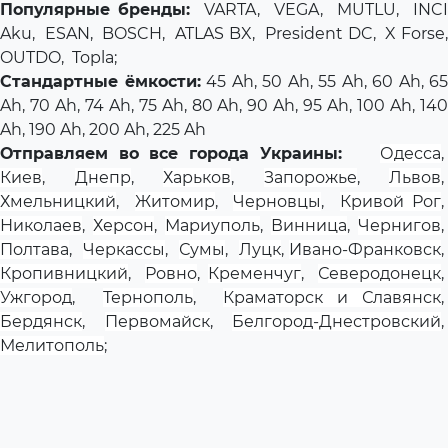
Популярные бренды:
VARTA
,
VEGA
,
MUTLU
,
INCI
Aku
,
ESAN
,
BOSCH
,
ATLAS BX
,
President DC
,
X Forse
OUTDO,
Topla
;
Стандартные ёмкости:
45 Ah, 50 Ah, 55 Ah, 60 Ah, 65
Ah, 70 Ah, 74 Ah, 75 Ah, 80 Ah, 90 Ah, 95 Ah, 100 Ah, 140
Ah, 190 Ah, 200 Ah, 225 Ah
Отправляем во все города Украины:
Одесса
,
Киев
,
Днепр
,
Харьков
,
Запорожье
,
Львов
,
Хмельницкий
,
Житомир
,
Черновцы
,
Кривой Рог
Николаев
,
Херсон
,
Мариуполь
,
Винница
,
Чернигов
,
Полтава
,
Черкассы
,
Сумы
,
Луцк
,
Ивано-Франковск
Кропивницкий
,
Ровно
,
Кременчуг
,
Северодонецк
Ужгород
,
Тернополь
,
Краматорск и Славянск
Бердянск
,
Первомайск
,
Белгород-Днестровский
,
Мелитополь
;