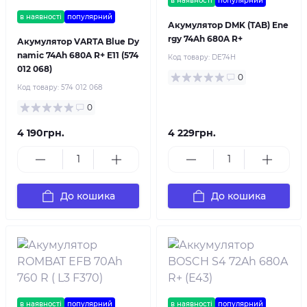
в наявності
популярний
в наявності
популярний
Акумулятор DMK (TAB) Ene
rgy 74Ah 680A R+
Акумулятор VARTA Blue Dy
namic 74Ah 680A R+ E11 (574
Код товару:
DE74H
012 068)
0
Код товару:
574 012 068
0
4 190грн.
4 229грн.
До кошика
До кошика
в наявності
популярний
в наявності
популярний