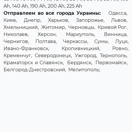
Ah, 140 Ah, 190 Ah, 200 Ah, 225 Ah
Отправляем во все города Украины:
Одесса
,
Киев
,
Днепр
,
Харьков
,
Запорожье
,
Львов
,
Хмельницкий
,
Житомир
,
Черновцы
,
Кривой Рог
,
Николаев
,
Херсон
,
Мариуполь
,
Винница
,
Чернигов
,
Полтава
,
Черкассы
,
Сумы
,
Луцк
,
Ивано-Франковск
,
Кропивницкий
,
Ровно
,
Кременчуг
,
Северодонецк
,
Ужгород
,
Тернополь
,
Краматорск и Славянск
,
Бердянск
,
Первомайск
,
Белгород-Днестровский
,
Мелитополь
;