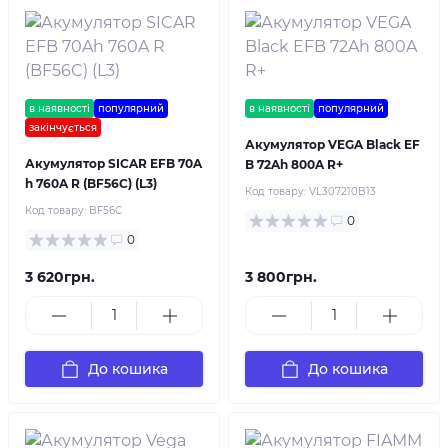
в наявності
популярний
в наявності
популярний
закінчується
Акумулятор VEGA Black EF
Акумулятор SICAR EFB 70A
B 72Ah 800A R+
h 760A R (BF56C) (L3)
Код товару:
VL307210B13
Код товару:
BF56C
0
0
3 620грн.
3 800грн.
До кошика
До кошика