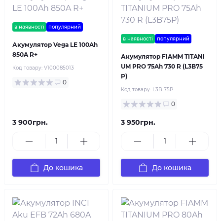
в наявності
популярний
в наявності
популярний
Акумулятор Vega LE 100Ah
850A R+
Акумулятор FIAMM TITANI
UM PRO 75Ah 730 R (L3B75
Код товару:
V100085013
P)
0
Код товару:
L3B 75P
0
3 900грн.
3 950грн.
До кошика
До кошика