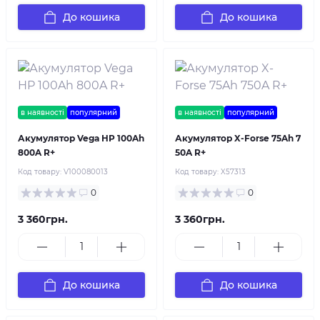
До кошика
До кошика
в наявності
популярний
в наявності
популярний
Акумулятор Vega HP 100Ah
Акумулятор X-Forse 75Ah 7
800A R+
50A R+
Код товару:
V100080013
Код товару:
X57313
0
0
3 360грн.
3 360грн.
До кошика
До кошика