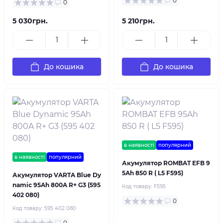
0
0
5 030грн.
5 210грн.
До кошика
До кошика
в наявності
популярний
в наявності
популярний
Акумулятор ROMBAT EFB 9
5Ah 850 R ( L5 F595)
Акумулятор VARTA Blue Dy
namic 95Ah 800A R+ G3 (595
Код товару:
F595
402 080)
0
Код товару:
595 402 080
0