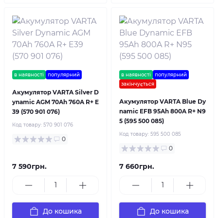
в наявності
популярний
в наявності
популярний
закінчується
Акумулятор VARTA Silver D
Акумулятор VARTA Blue Dy
ynamic AGM 70Ah 760A R+ E
namic EFB 95Ah 800A R+ N9
39 (570 901 076)
5 (595 500 085)
Код товару:
570 901 076
Код товару:
595 500 085
0
0
7 590грн.
7 660грн.
До кошика
До кошика