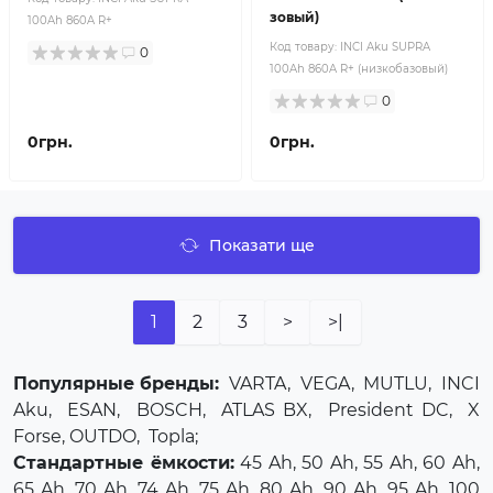
зовый)
100Ah 860A R+
Код товару:
INCI Aku SUPRA
0
100Ah 860A R+ (низкобазовый)
0
0грн.
0грн.
Показати ще
1
2
3
>
>|
Популярные бренды:
VARTA
,
VEGA
,
MUTLU
,
INCI
Aku
,
ESAN
,
BOSCH
,
ATLAS BX
,
President DC
,
X
Forse
, OUTDO,
Topla
;
Стандартные ёмкости:
45 Ah, 50 Ah, 55 Ah, 60 Ah,
65 Ah, 70 Ah, 74 Ah, 75 Ah, 80 Ah, 90 Ah, 95 Ah, 100