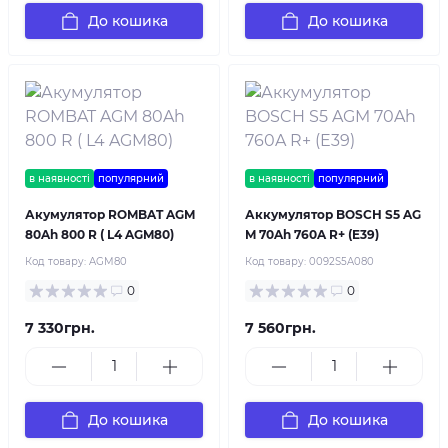
До кошика
До кошика
в наявності
популярний
в наявності
популярний
Акумулятор ROMBAT AGM
Аккумулятор BOSCH S5 AG
80Ah 800 R ( L4 AGM80)
M 70Ah 760A R+ (E39)
Код товару:
AGM80
Код товару:
0092S5A080
0
0
7 330грн.
7 560грн.
До кошика
До кошика