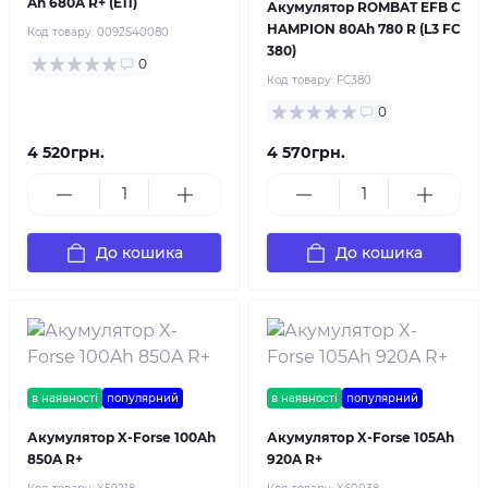
Ah 680A R+ (E11)
Акумулятор ROMBAT EFB C
HAMPION 80Ah 780 R (L3 FC
Код товару:
0092S40080
380)
0
Код товару:
FC380
0
4 520грн.
4 570грн.
До кошика
До кошика
в наявності
популярний
в наявності
популярний
Акумулятор X-Forse 100Ah
Акумулятор X-Forse 105Ah
850A R+
920A R+