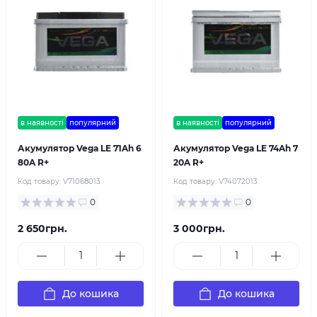
в наявності
популярний
в наявності
популярний
Акумулятор Vega LE 71Ah 6
Акумулятор Vega LE 74Ah 7
80A R+
20A R+
Код товару:
V71068013
Код товару:
V74072013
0
0
2 650грн.
3 000грн.
До кошика
До кошика