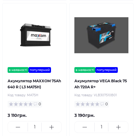
в наявності
популярний
в наявності
популярний
Акумулятор MAXXOM 75Ah
Акумулятор VEGA Black 75
640 R ( L3 MA75H)
Ah 720A R+
Код товару:
MA75H
Код товару:
VLB307510B01
0
0
3 110грн.
3 190грн.