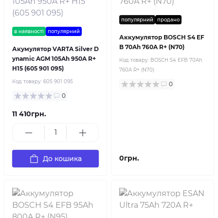
популярний
продано
в наявності
популярний
Аккумулятор BOSCH S4 EF
B 70Ah 760A R+ (N70)
Акумулятор VARTA Silver D
ynamic AGM 105Ah 950A R+
Код товару:
BOSCH S4 EFB 70Ah
H15 (605 901 095)
760A R+ (N70)
Код товару:
605 901 095
0
0
11 410грн.
0грн.
До кошика