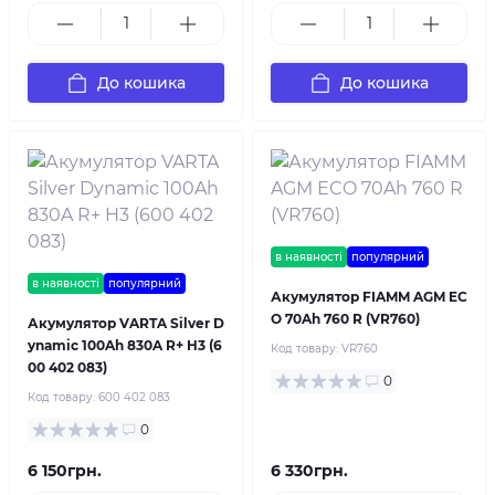
До кошика
До кошика
в наявності
популярний
в наявності
популярний
Акумулятор FIAMM AGM EC
O 70Ah 760 R (VR760)
Акумулятор VARTA Silver D
ynamic 100Ah 830A R+ H3 (6
Код товару:
VR760
00 402 083)
0
Код товару:
600 402 083
0
6 150грн.
6 330грн.