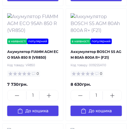
в наявності
популярний
в наявності
популярний
Акумулятор FIAMM AGM EC
Аккумулятор BOSCH S5 AG
O 95Ah 850 R (VR850)
M 80Ah 800A R+ (F21)
Код товару:
VR850
Код товару:
0092S5A110
0
0
7 730грн.
8 630грн.
До кошика
До кошика