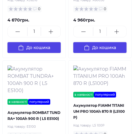
Код товару:
X59218
Код товару:
X60038
0
0
4 670грн.
4 960грн.
До кошика
До кошика
в наявності
популярний
в наявності
популярний
Акумулятор FIAMM TITANI
UM PRO 100Ah 870 R (L5100
Акумулятор ROMBAT TUND
P)
RA+ 100Ah 900 R ( L5 E5100)
Код товару:
L5 100P
Код товару:
E5100