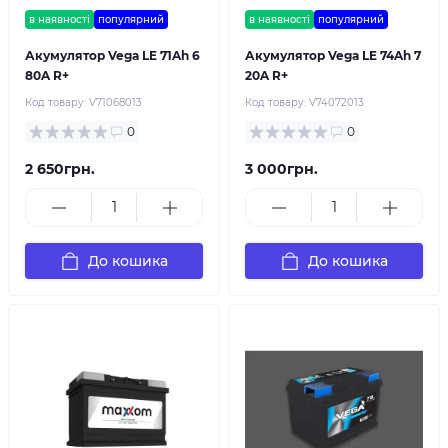
в наявності
популярний
в наявності
популярний
Акумулятор Vega LE 71Ah 6
Акумулятор Vega LE 74Ah 7
80A R+
20A R+
Код товару:
V71068013
Код товару:
V74072013
0
0
2 650грн.
3 000грн.
До кошика
До кошика