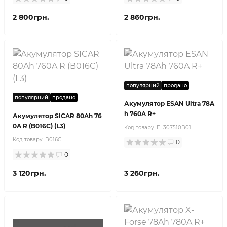
2 800грн.
2 860грн.
популярний
продано
популярний
продано
Акумулятор ESAN Ultra 78A
h 760A R+
Акумулятор SICAR 80Ah 76
0A R (B016C) (L3)
Код товару:
EL307510B01
Код товару:
B016C
0
0
3 120грн.
3 260грн.