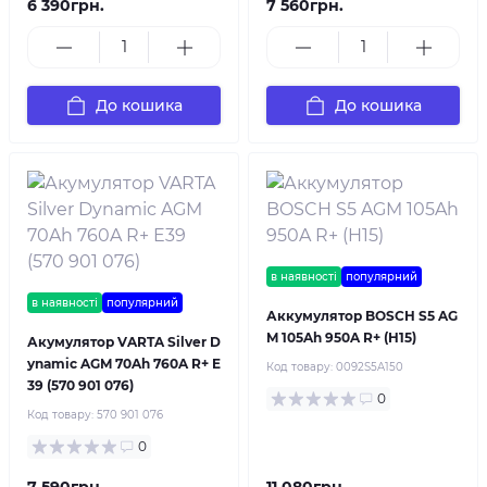
6 390грн.
7 560грн.
До кошика
До кошика
в наявності
популярний
в наявності
популярний
Аккумулятор BOSCH S5 AG
M 105Ah 950A R+ (H15)
Акумулятор VARTA Silver D
ynamic AGM 70Ah 760A R+ E
Код товару:
0092S5A150
39 (570 901 076)
0
Код товару:
570 901 076
0