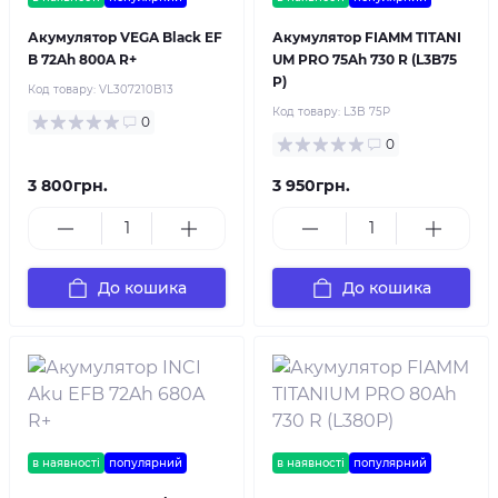
Акумулятор VEGA Black EF
Акумулятор FIAMM TITANI
B 72Ah 800A R+
UM PRO 75Ah 730 R (L3B75
P)
Код товару:
VL307210B13
Код товару:
L3B 75P
0
0
3 800грн.
3 950грн.
До кошика
До кошика
в наявності
популярний
в наявності
популярний