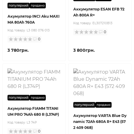
популярний
продано
Аккумулятор ESAN EFB 72
Ah 800A R+
Акумулятор INCI Aku MAXI
MA 80Ah 760A
Код товару:
EL307210B13
Код товару:
L3 080 076 013
0
0
3 780грн.
3 800грн.
популярний
продано
популярний
продано
Акумулятор FIAMM TITANI
UM PRO 74Ah 680 R (L374P)
Акумулятор VARTA Blue Dy
namic 72Ah 680A R+ E43 (57
Код товару:
L3 74P
2 409 068)
0