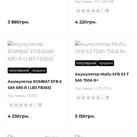
Код товару:
572 409 068
0
3 880грн.
4 220грн.
популярний
продано
популярний
продано
Акумулятор Mutlu SFB S3 7
5Ah 750A R+
Акумулятор ROMBAT EFB 6
5Ah 680 R ( LB3 FB365)
Код товару:
L3.75.072.A
Код товару:
FB365
0
0
4 230грн.
5 150грн.