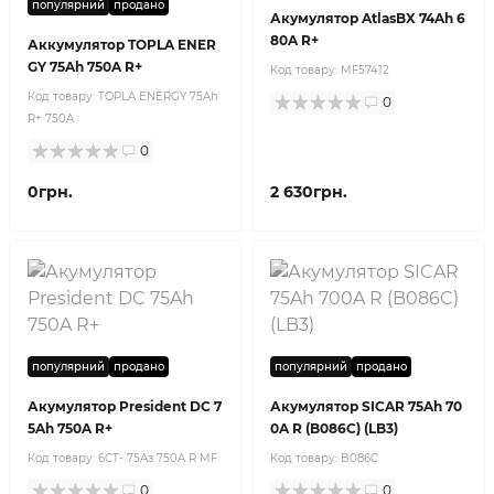
популярний
продано
Акумулятор AtlasBX 74Ah 6
80A R+
Аккумулятор TOPLA ENER
GY 75Ah 750A R+
Код товару:
MF57412
Код товару:
TOPLA ENERGY 75Ah
0
R+ 750A
0
0грн.
2 630грн.
популярний
продано
популярний
продано
Акумулятор President DC 7
Акумулятор SICAR 75Ah 70
5Ah 750A R+
0A R (B086C) (LB3)
Код товару:
6CT- 75Aз 750A R MF
Код товару:
B086C
0
0