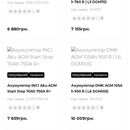
h 760 R ( L3 DGM70)
Код товару:
EFB.L3.72.072.A
Код товару:
DGM70
0
0
6 880грн.
7 155грн.
популярний
продано
популярний
продано
Акумулятор INCI Aku AGM
Акумулятор DMK AGM 105A
Start Stop 70Ah 750A R+
h 950 R ( L6 DGM105)
Код товару:
L3 070 076 013
Код товару:
DGM105
0
0
7 659грн.
10 009грн.