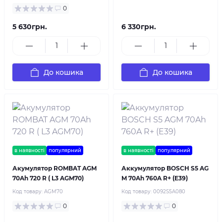
0
5 630грн.
6 330грн.
До кошика
До кошика
в наявності
популярний
в наявності
популярний
Акумулятор ROMBAT AGM
Аккумулятор BOSCH S5 AG
70Ah 720 R ( L3 AGM70)
M 70Ah 760A R+ (E39)
Код товару:
AGM70
Код товару:
0092S5A080
0
0