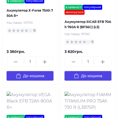
в наявності
популярний
в наявності
популярний
Акумулятор X-Forse 75Ah 7
закінчується
50A R+
Акумулятор SICAR EFB 70A
Код товару:
X57313
h 760A R (BF56C) (L3)
0
Код товару:
BF56C
0
3 360грн.
3 620грн.
До кошика
До кошика
в наявності
популярний
в наявності
популярний