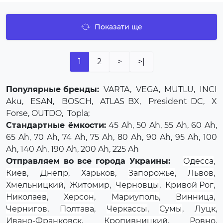
Показати ще
1
2
>
>|
Популярные бренды:
VARTA
,
VEGA
,
MUTLU
,
INCI
Aku
,
ESAN
,
BOSCH
,
ATLAS BX
,
President DC
,
X
Forse
, OUTDO,
Topla
;
Стандартные ёмкости:
45 Ah, 50 Ah, 55 Ah, 60 Ah,
65 Ah, 70 Ah, 74 Ah, 75 Ah, 80 Ah, 90 Ah, 95 Ah, 100
Ah, 140 Ah, 190 Ah, 200 Ah, 225 Ah
Отправляем во все города Украины:
Одесса
,
Киев
,
Днепр
,
Харьков
,
Запорожье
,
Львов
,
Хмельницкий
,
Житомир
,
Черновцы
,
Кривой Рог
,
Николаев
,
Херсон
,
Мариуполь
,
Винница
,
Чернигов
,
Полтава
,
Черкассы
,
Сумы
,
Луцк
,
Ивано-Франковск
,
Кропивницкий
,
Ровно
,