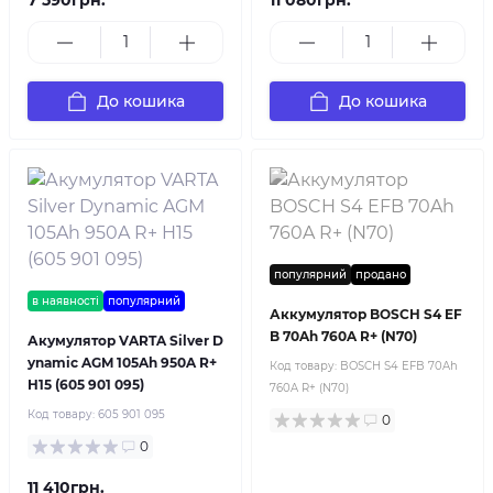
7 590грн.
11 080грн.
До кошика
До кошика
популярний
продано
в наявності
популярний
Аккумулятор BOSCH S4 EF
B 70Ah 760A R+ (N70)
Акумулятор VARTA Silver D
ynamic AGM 105Ah 950A R+
Код товару:
BOSCH S4 EFB 70Ah
H15 (605 901 095)
760A R+ (N70)
Код товару:
605 901 095
0
0
11 410грн.