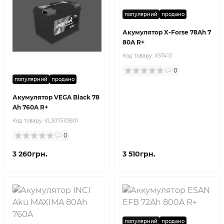
популярний
продано
Акумулятор X-Forse 78Ah 7
80A R+
Код товару:
X57413
0
популярний
продано
Акумулятор VEGA Black 78
Ah 760A R+
Код товару:
VL307510B01
0
3 260грн.
3 510грн.
популярний
продано