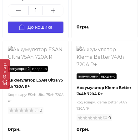
0грн.
До кошика
Фільтр
популярний
продано
популярний
продано
Аккумулятор ESAN Ultra 75
Ah 720A R+
Аккумулятор Klema Better
74Ah 720A R+
Код товару:
ESAN Ultra 75Ah 720A
R+
Код товару:
Klema Better 74Ah
720A R+
0
0
0грн.
0грн.