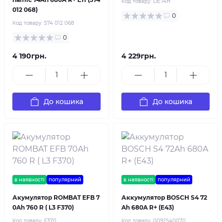
Код товару:
DE74H
012 068)
0
Код товару:
574 012 068
0
4 190грн.
4 229грн.
До кошика
До кошика
в наявності
популярний
в наявності
популярний
Акумулятор ROMBAT EFB 7
Аккумулятор BOSCH S4 72
0Ah 760 R ( L3 F370)
Ah 680A R+ (E43)
Код товару:
F370
Код товару:
0092S40070