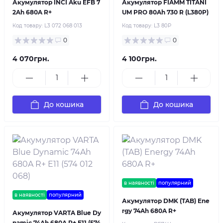
Акумулятор INCI Aku EFB 7
Акумулятор FIAMM TITANI
2Ah 680A R+
UM PRO 80Ah 730 R (L380P)
Код товару:
L3 072 068 013
Код товару:
L3 80P
0
0
4 070грн.
4 100грн.
До кошика
До кошика
в наявності
популярний
в наявності
популярний
Акумулятор DMK (TAB) Ene
rgy 74Ah 680A R+
Акумулятор VARTA Blue Dy
namic 74Ah 680A R+ E11 (574