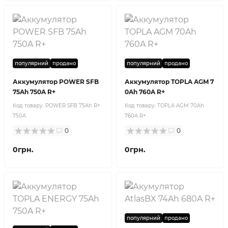
популярний
продано
популярний
продано
Аккумулятор POWER SFB
Аккумулятор TOPLA AGM 7
75Ah 750A R+
0Ah 760A R+
Код товару:
POWER SFB 75Ah R+
Код товару:
TOPLA AGM 70Ah
750A
760A R+
0
0
0грн.
0грн.
популярний
продано