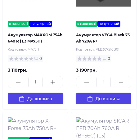
в наявності
популярний
в наявності
популярний
Акумулятор MAXXOM 75Ah
Акумулятор VEGA Black 75
640 R ( L3 MA75H)
Ah 720A R+
Код товару:
MA75H
Код товару:
VLB307510B01
0
0
3 110грн.
3 190грн.
До кошика
До кошика