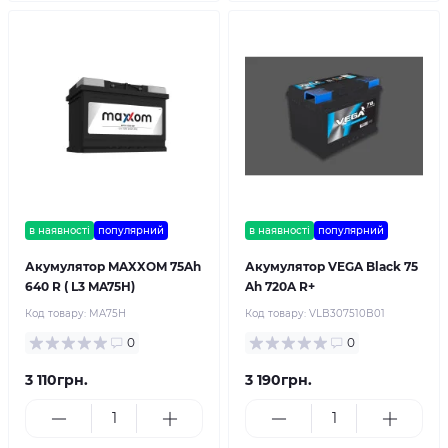
в наявності
популярний
в наявності
популярний
Акумулятор MAXXOM 75Ah
Акумулятор VEGA Black 75
640 R ( L3 MA75H)
Ah 720A R+
Код товару:
MA75H
Код товару:
VLB307510B01
0
0
3 110грн.
3 190грн.