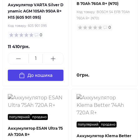
B 70Ah 760A R+ (N70)
Акумулятор VARTA Silver D
ynamic AGM 105Ah 950A R+
Код товару:
BOSCH S4 EFB 70Ah
H15 (605 901 095)
760A R+ (N70)
Код товару:
605 901 095
0
0
11 410грн.
0грн.
До кошика
популярний
продано
популярний
продано
Аккумулятор ESAN Ultra 75
Ah 720A R+
Аккумулятор Klema Better