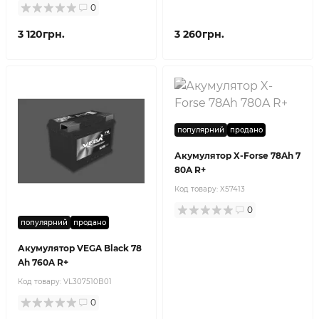
0
3 120грн.
3 260грн.
популярний
продано
Акумулятор X-Forse 78Ah 7
80A R+
Код товару:
X57413
0
популярний
продано
Акумулятор VEGA Black 78
Ah 760A R+
Код товару:
VL307510B01
0