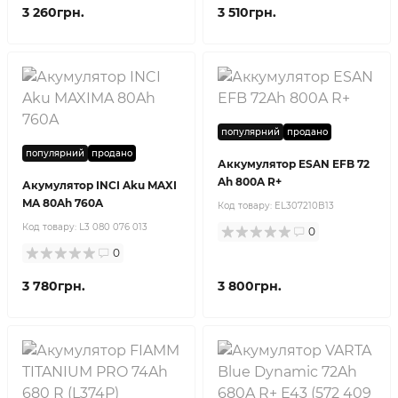
3 260грн.
3 510грн.
популярний
продано
популярний
продано
Аккумулятор ESAN EFB 72
Ah 800A R+
Акумулятор INCI Aku MAXI
MA 80Ah 760A
Код товару:
EL307210B13
Код товару:
L3 080 076 013
0
0
3 780грн.
3 800грн.