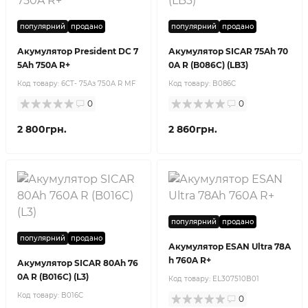
популярний
продано
популярний
продано
Акумулятор President DC 7
Акумулятор SICAR 75Ah 70
5Ah 750A R+
0A R (B086C) (LB3)
Код товару:
6CT- 75Aз 750A R MF
Код товару:
B086C
0
0
2 800грн.
2 860грн.
популярний
продано
популярний
продано
Акумулятор ESAN Ultra 78A
h 760A R+
Акумулятор SICAR 80Ah 76
0A R (B016C) (L3)
Код товару:
EL307510B01
Код товару:
B016C
0