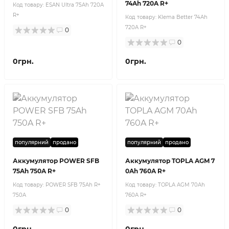
74Ah 720A R+
Код товару:
ESAN Ultra 75Ah 720A
R+
Код товару:
Klema Better 74Ah
720A R+
0
0
0грн.
0грн.
популярний
продано
популярний
продано
Аккумулятор POWER SFB
Аккумулятор TOPLA AGM 7
75Ah 750A R+
0Ah 760A R+
Код товару:
POWER SFB 75Ah R+
Код товару:
TOPLA AGM 70Ah
750A
760A R+
0
0