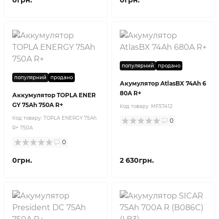
0грн.
0грн.
популярний
продано
популярний
продано
Акумулятор AtlasBX 74Ah 6
80A R+
Аккумулятор TOPLA ENER
GY 75Ah 750A R+
Код товару:
MF57412
Код товару:
TOPLA ENERGY 75Ah
0
R+ 750A
0
0грн.
2 630грн.