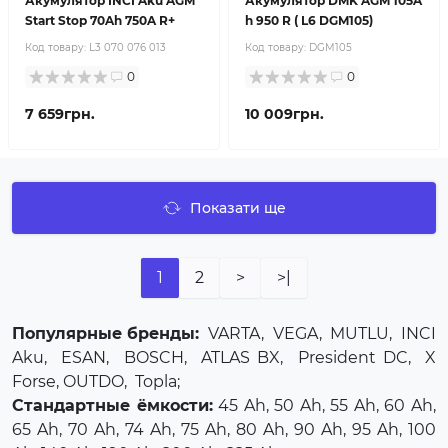
Акумулятор INCI Aku AGM
Акумулятор DMK AGM 105A
Start Stop 70Ah 750A R+
h 950 R ( L6 DGM105)
Код товару:
L3 070 076 013
Код товару:
DGM105
0
0
7 659грн.
10 009грн.
Показати ще
1
2
>
>|
Популярные бренды:
VARTA
,
VEGA
,
MUTLU
,
INCI
Aku
,
ESAN
,
BOSCH
,
ATLAS BX
,
President DC
,
X
Forse
, OUTDO,
Topla
;
Стандартные ёмкости:
45 Ah, 50 Ah, 55 Ah, 60 Ah,
65 Ah, 70 Ah, 74 Ah, 75 Ah, 80 Ah, 90 Ah, 95 Ah, 100