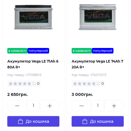
в наявності
популярний
в наявності
популярний
Акумулятор Vega LE 71Ah 6
Акумулятор Vega LE 74Ah 7
80A R+
20A R+
Код товару:
V71068013
Код товару:
V74072013
0
0
2 650грн.
3 000грн.
До кошика
До кошика