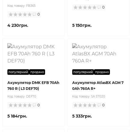
Код товару:
FB365
0
0
4 230грн.
5 150грн.
популярний
продано
популярний
продано
Акумулятор DMK EFB 70Ah
Акумулятор AtlasBX AGM 7
760 R ( L3 DEF70)
0Ah 760A R+
Код товару:
DEF70
Код товару:
SA 57020
0
0
5 184грн.
5 333грн.