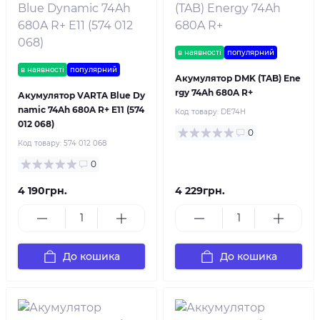
в наявності
популярний
в наявності
популярний
Акумулятор DMK (TAB) Ene
rgy 74Ah 680A R+
Акумулятор VARTA Blue Dy
namic 74Ah 680A R+ E11 (574
Код товару:
DE74H
012 068)
0
Код товару:
574 012 068
0
4 190грн.
4 229грн.
До кошика
До кошика