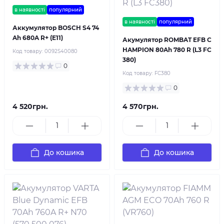
в наявності
популярний
в наявності
популярний
Аккумулятор BOSCH S4 74
Ah 680A R+ (E11)
Акумулятор ROMBAT EFB C
HAMPION 80Ah 780 R (L3 FC
Код товару:
0092S40080
380)
0
Код товару:
FC380
0
4 520грн.
4 570грн.
До кошика
До кошика