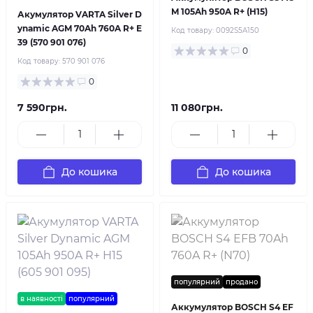
M 105Ah 950A R+ (H15)
Акумулятор VARTA Silver D
ynamic AGM 70Ah 760A R+ E
Код товару:
0092S5A150
39 (570 901 076)
0
Код товару:
570 901 076
0
7 590грн.
11 080грн.
До кошика
До кошика
популярний
продано
в наявності
популярний
Аккумулятор BOSCH S4 EF