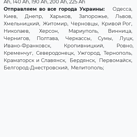
Ah, 140 Ah, 190 Ah, 200 Ah, 225 Ah
Отправляем во все города Украины:
Одесса
,
Киев
,
Днепр
,
Харьков
,
Запорожье
,
Львов
,
Хмельницкий
,
Житомир
,
Черновцы
,
Кривой Рог
,
Николаев
,
Херсон
,
Мариуполь
,
Винница
,
Чернигов
,
Полтава
,
Черкассы
,
Сумы
,
Луцк
,
Ивано-Франковск
,
Кропивницкий
,
Ровно
,
Кременчуг
,
Северодонецк
,
Ужгород
,
Тернополь
,
Краматорск и Славянск
,
Бердянск
,
Первомайск
,
Белгород-Днестровский
,
Мелитополь
;