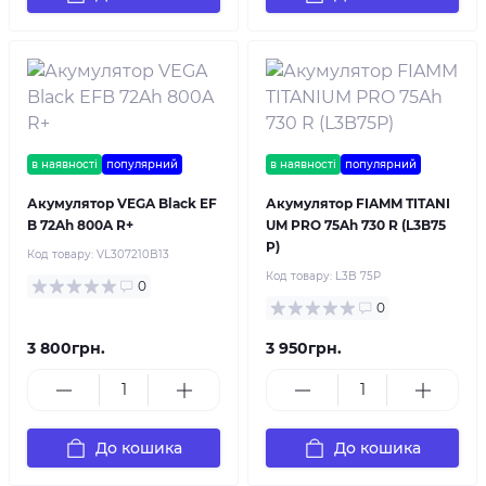
в наявності
популярний
в наявності
популярний
Акумулятор VEGA Black EF
Акумулятор FIAMM TITANI
B 72Ah 800A R+
UM PRO 75Ah 730 R (L3B75
P)
Код товару:
VL307210B13
Код товару:
L3B 75P
0
0
3 800грн.
3 950грн.
До кошика
До кошика