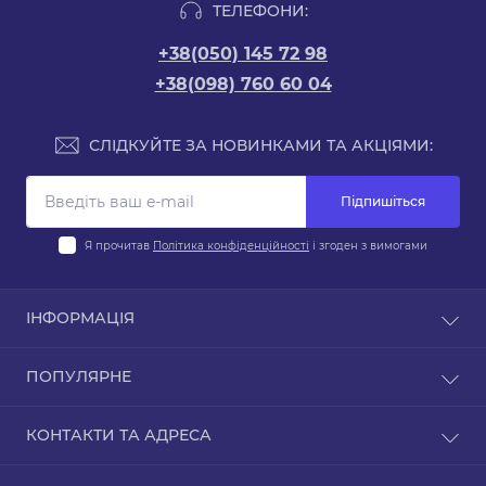
ТЕЛЕФОНИ:
+38(050) 145 72 98
+38(098) 760 60 04
СЛІДКУЙТЕ ЗА НОВИНКАМИ ТА АКЦІЯМИ:
Підпишіться
Я прочитав
Політика конфіденційності
і згоден з вимогами
ІНФОРМАЦІЯ
Оплата
ПОПУЛЯРНЕ
Доставка
Гарантія та обслуговування
Авто Акумулятори
КОНТАКТИ ТА АДРЕСА
Повернення / Обмін
Акумулятори для легкових авто
Договір публічної оферти
Акумулятори для вантажівок
вул. Велика Кільцева, 4ю, Петропавлівська