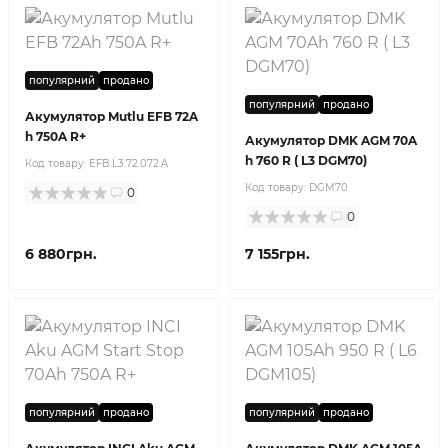
популярний
продано
популярний
продано
Акумулятор Mutlu EFB 72A
h 750A R+
Акумулятор DMK AGM 70A
h 760 R ( L3 DGM70)
Код товару:
EFB.L3.72.072.A
Код товару:
DGM70
0
0
6 880грн.
7 155грн.
популярний
продано
популярний
продано