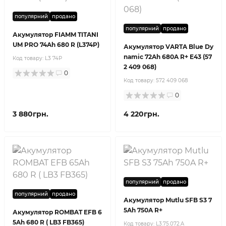
популярний
продано
популярний
продано
Акумулятор FIAMM TITANI
UM PRO 74Ah 680 R (L374P)
Акумулятор VARTA Blue Dy
namic 72Ah 680A R+ E43 (57
Код товару:
L3 74P
2 409 068)
0
Код товару:
572 409 068
0
3 880грн.
4 220грн.
популярний
продано
популярний
продано
Акумулятор Mutlu SFB S3 7
5Ah 750A R+
Акумулятор ROMBAT EFB 6
5Ah 680 R ( LB3 FB365)
Код товару:
L3.75.072.A