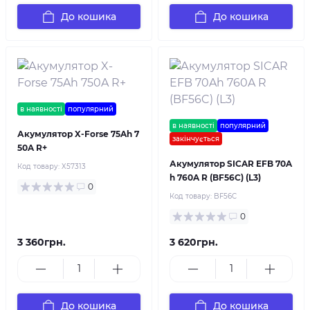
До кошика
До кошика
в наявності
популярний
в наявності
популярний
Акумулятор X-Forse 75Ah 7
закінчується
50A R+
Акумулятор SICAR EFB 70A
Код товару:
X57313
h 760A R (BF56C) (L3)
0
Код товару:
BF56C
0
3 360грн.
3 620грн.
До кошика
До кошика