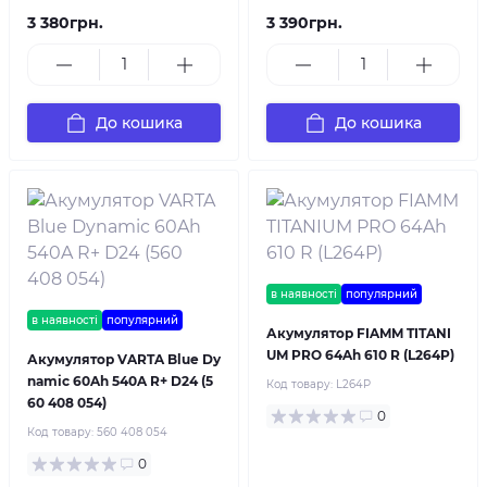
3 380грн.
3 390грн.
До кошика
До кошика
в наявності
популярний
в наявності
популярний
Акумулятор FIAMM TITANI
UM PRO 64Ah 610 R (L264P)
Акумулятор VARTA Blue Dy
namic 60Ah 540A R+ D24 (5
Код товару:
L264P
60 408 054)
0
Код товару:
560 408 054
0