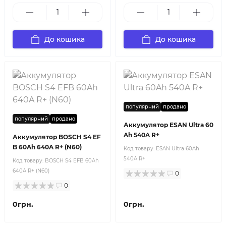
До кошика
До кошика
популярний
продано
популярний
продано
Аккумулятор ESAN Ultra 60
Ah 540A R+
Аккумулятор BOSCH S4 EF
B 60Ah 640A R+ (N60)
Код товару:
ESAN Ultra 60Ah
540A R+
Код товару:
BOSCH S4 EFB 60Ah
640A R+ (N60)
0
0
0грн.
0грн.