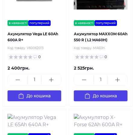
в наявності
популярний
в наявності
популярний
Акумулятор Vega LE 60Ah
Акумулятор MAXXOM 60Ah
600A R+
550 R ( L2 MA60H)
Код товару:
V60062013
Код товару:
MA60H
0
0
2 400грн.
2 525грн.
До кошика
До кошика