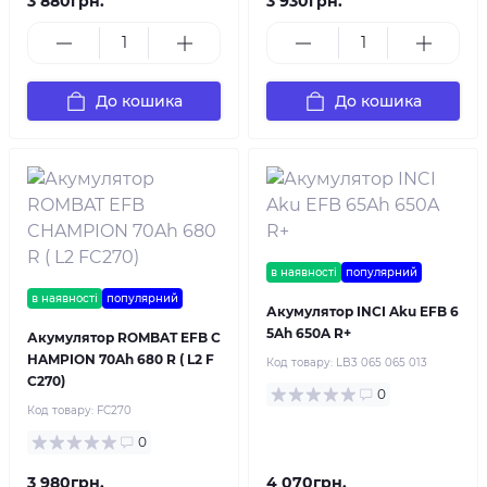
3 880грн.
3 930грн.
До кошика
До кошика
в наявності
популярний
в наявності
популярний
Акумулятор INCI Aku EFB 6
5Ah 650A R+
Акумулятор ROMBAT EFB C
HAMPION 70Ah 680 R ( L2 F
Код товару:
LB3 065 065 013
C270)
0
Код товару:
FC270
0
3 980грн.
4 070грн.