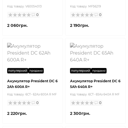
Код товару:
V60054013
Код товару:
MF56219
0
0
2 060грн.
2 190грн.
популярний
продано
популярний
продано
Акумулятор President DC 6
Акумулятор President DC 6
2Ah 600A R+
5Ah 640A R+
Код товару:
6CT- 62Aз 600A R MF
Код товару:
6CT- 65Aз 640A R MF
0
0
2 220грн.
2 300грн.