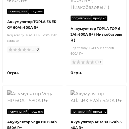
популярний
продано
популярний
продано
Аккумулятор TOPLA ENER
GY 60Ah 600A R+
Аккумулятор TOPLA TOP 6
2Ah 600A R+ ( Низкобазовы
Код товару:
TOPLA ENERGY 60Ah
й )
600A R+
Код товару:
TOPLA TOP 62Ah
0
600A R+
0
0грн.
0грн.
популярний
продано
популярний
продано
Акумулятор Vega HP 60Ah
Акумулятор AtlasBX 62Ah 5
580A R+
40A R+