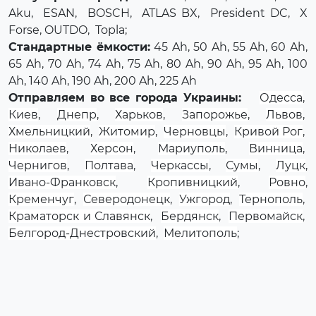
Aku
,
ESAN
,
BOSCH
,
ATLAS BX
,
President DC
,
X
Forse
, OUTDO,
Topla
;
Стандартные ёмкости:
45 Ah, 50 Ah, 55 Ah, 60 Ah,
65 Ah, 70 Ah, 74 Ah, 75 Ah, 80 Ah, 90 Ah, 95 Ah, 100
Ah, 140 Ah, 190 Ah, 200 Ah, 225 Ah
Отправляем во все города Украины:
Одесса
,
Киев
,
Днепр
,
Харьков
,
Запорожье
,
Львов
,
Хмельницкий
,
Житомир
,
Черновцы
,
Кривой Рог
,
Николаев
,
Херсон
,
Мариуполь
,
Винница
,
Чернигов
,
Полтава
,
Черкассы
,
Сумы
,
Луцк
,
Ивано-Франковск
,
Кропивницкий
,
Ровно
,
Кременчуг
,
Северодонецк
,
Ужгород
,
Тернополь
,
Краматорск и Славянск
,
Бердянск
,
Первомайск
,
Белгород-Днестровский
,
Мелитополь
;