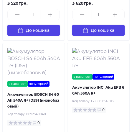
3 520грн.
3 620грн.
До кошика
До кошика
в наявності
популярний
в наявності
популярний
Акумулятор INCI Aku EFB 6
0Ah 560A R+
Аккумулятор BOSCH S4 60
Ah 540A R+ (D59) (низкобаз
Код товару:
L2 060 056 013
овый)
0
Код товару:
0092S40040
0