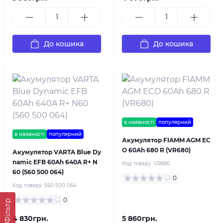
До кошика
До кошика
в наявності
популярний
в наявності
популярний
Акумулятор FIAMM AGM EC
O 60Ah 680 R (VR680)
Акумулятор VARTA Blue Dy
namic EFB 60Ah 640A R+ N
Код товару:
VR680
60 (560 500 064)
0
Код товару:
560 500 064
0
Фільтр
4 830грн.
5 860грн.