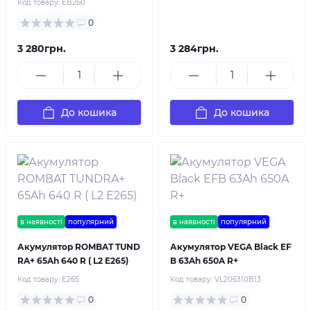
Код товару:
EB260
0
3 280грн.
3 284грн.
До кошика
До кошика
в наявності
популярний
в наявності
популярний
Акумулятор ROMBAT TUND
Акумулятор VEGA Black EF
RA+ 65Ah 640 R ( L2 E265)
B 63Ah 650A R+
Код товару:
E265
Код товару:
VL206310B13
0
0