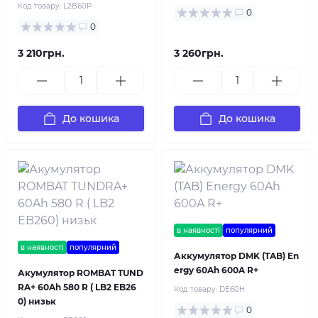
Код товару:
L2B60P
0
0
3 210грн.
3 260грн.
До кошика
До кошика
в наявності
популярний
в наявності
популярний
Аккумулятор DMK (TAB) En
ergy 60Ah 600A R+
Акумулятор ROMBAT TUND
RA+ 60Ah 580 R ( LB2 EB26
Код товару:
DE60H
0) низьк
0