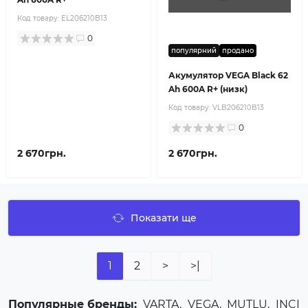
Код товару:
EL206210B13
0
популярний
продано
Акумулятор VEGA Black 62
Ah 600A R+ (низк)
Код товару:
VLB206210B13
0
2 670грн.
2 670грн.
Показати ще
1
2
>
>|
Популярные бренды:
VARTA
,
VEGA
,
MUTLU
,
INCI