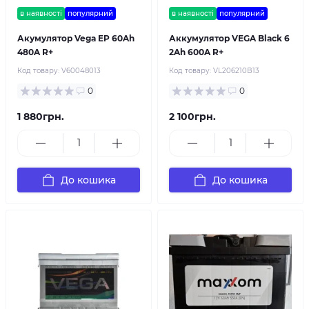
в наявності
популярний
в наявності
популярний
Акумулятор Vega EP 60Ah
Аккумулятор VEGA Black 6
480A R+
2Ah 600A R+
Код товару:
V60048013
Код товару:
VL206210B13
0
0
1 880грн.
2 100грн.
До кошика
До кошика