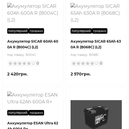
популярний
продано
популярний
продано
Акумулятор SICAR 60Ah 60
Акумулятор SICAR 65Ah 63
0A R (B004C) (L2)
0A R (B068C) (L2)
Код товару:
B004C
Код товару:
B068C
0
0
2 420грн.
2 570грн.
популярний
продано
Аккумулятор ESAN Ultra 62
Ah 600A R+