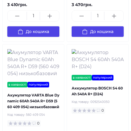
3 410грн.
3 470грн.
До кошика
До кошика
в наявності
популярний
в наявності
популярний
Аккумулятор BOSCH S4 60
Ah 540A R+ (D24)
Акумулятор VARTA Blue Dy
namic 60Ah 540A R+ D59 (5
Код товару:
0092S40050
60 409 054) низькобазовий
0
Код товару:
560 409 054
0