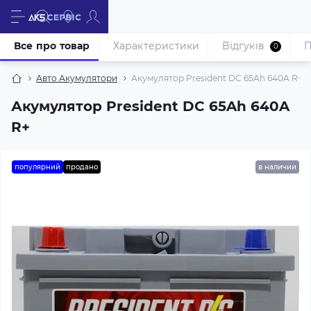
Все про товар
Характеристики
Відгуків
П
0
Авто Акумулятори
Акумулятор President DC 65Ah 640A R+
Акумулятор President DC 65Ah 640A
R+
популярний
продано
в наличии