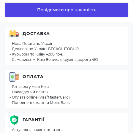
Повідомити про наявність
ДОСТАВКА
- Нова Пошта по Україні
- Делiверi по Україні БЕСКОШТОВНО
- Кур'єром по Киiву –200 грн.
- Самовивіз: м. Киiв Велика окружна дорога 4Ю
ОПЛАТА
- Готівкою у місті Киiв
- Накладений платіж
- Оплата online (Visa/MasterCard)
- Поповнення картки МоноБанк
ГАРАНТІЇ
- Актуальна наявність та ціна