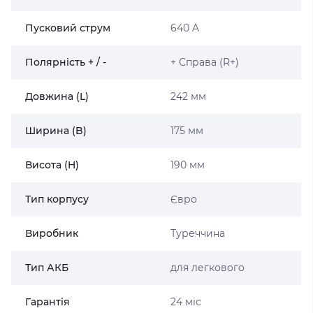
Пусковий струм
640 A
Полярність + / -
+ Справа (R+)
Довжина (L)
242 мм
Ширина (B)
175 мм
Висота (H)
190 мм
Тип корпусу
Євро
Виробник
Туреччина
Тип АКБ
для легкового
Гарантiя
24 міс