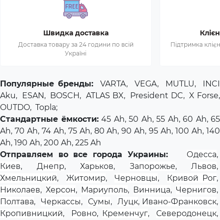
Швидка доставка
Клієн
Доставка товару за 24 години по всій
Підтримка клієн
Україні
Популярные бренды:
VARTA
,
VEGA
,
MUTLU
,
INCI
Aku
,
ESAN
,
BOSCH
,
ATLAS BX
,
President DC
,
X Forse
OUTDO,
Topla
;
Стандартные ёмкости:
45 Ah, 50 Ah, 55 Ah, 60 Ah, 65
Ah, 70 Ah, 74 Ah, 75 Ah, 80 Ah, 90 Ah, 95 Ah, 100 Ah, 140
Ah, 190 Ah, 200 Ah, 225 Ah
Отправляем во все города Украины:
Одесса
,
Киев
,
Днепр
,
Харьков
,
Запорожье
,
Львов
,
Хмельницкий
,
Житомир
,
Черновцы
,
Кривой Рог
Николаев
,
Херсон
,
Мариуполь
,
Винница
,
Чернигов
,
Полтава
,
Черкассы
,
Сумы
,
Луцк
,
Ивано-Франковск
Кропивницкий
,
Ровно
,
Кременчуг
,
Северодонецк