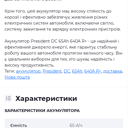
Крім того, цей акумулятор має високу стійкість до
корозії і ефективно забезпечує живлення різних
електричних систем автомобіля, включаючи світло,
систему зажигання та зарядку електронних пристроїв.
Акумулятор President DC 65Ah 640A R+ - це надійний і
ефективний джерело енергії, яке гарантує стабільну
роботу вашого автомобіля протягом великого часу. Він
є ідеальним вибором для тих, хто шукає надійність і
високу продуктивність.
Теги:
акумулятор
,
President
,
DC
,
65Ah
,
640A R+
,
доставка
,
Нова пошта
Характеристики
ХАРАКТЕРИСТИКИ АКУМУЛЯТОРА
Ємність
65 А/ч