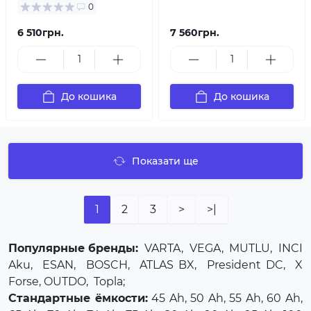
0
6 510грн.
7 560грн.
До кошика
До кошика
Показати ще
1
2
3
>
>|
Популярные бренды:
VARTA
,
VEGA
,
MUTLU
,
INCI
Aku
,
ESAN
,
BOSCH
,
ATLAS BX
,
President DC
,
X
Forse
, OUTDO,
Topla
;
Стандартные ёмкости:
45 Ah, 50 Ah, 55 Ah, 60 Ah,