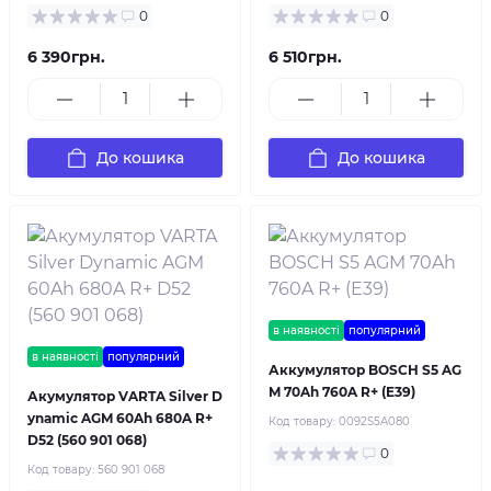
0
0
6 390грн.
6 510грн.
До кошика
До кошика
в наявності
популярний
в наявності
популярний
Аккумулятор BOSCH S5 AG
M 70Ah 760A R+ (E39)
Акумулятор VARTA Silver D
ynamic AGM 60Ah 680A R+
Код товару:
0092S5A080
D52 (560 901 068)
0
Код товару:
560 901 068