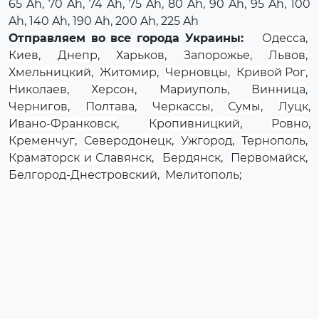
65 Ah, 70 Ah, 74 Ah, 75 Ah, 80 Ah, 90 Ah, 95 Ah, 100
Ah, 140 Ah, 190 Ah, 200 Ah, 225 Ah
Отправляем во все города Украины:
Одесса
,
Киев
,
Днепр
,
Харьков
,
Запорожье
,
Львов
,
Хмельницкий
,
Житомир
,
Черновцы
,
Кривой Рог
,
Николаев
,
Херсон
,
Мариуполь
,
Винница
,
Чернигов
,
Полтава
,
Черкассы
,
Сумы
,
Луцк
,
Ивано-Франковск
,
Кропивницкий
,
Ровно
,
Кременчуг
,
Северодонецк
,
Ужгород
,
Тернополь
,
Краматорск и Славянск
,
Бердянск
,
Первомайск
,
Белгород-Днестровский
,
Мелитополь
;