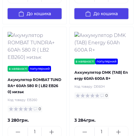
До кошика
До кошика
в наявності
популярний
в наявності
популярний
Аккумулятор DMK (TAB) En
ergy 60Ah 600A R+
Акумулятор ROMBAT TUND
RA+ 60Ah 580 R ( LB2 EB26
Код товару:
DE60H
0) низьк
0
Код товару:
EB260
0
3 280грн.
3 284грн.