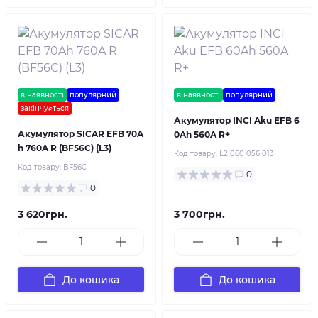
в наявності
популярний
в наявності
популярний
закінчується
Акумулятор INCI Aku EFB 6
Акумулятор SICAR EFB 70A
0Ah 560A R+
h 760A R (BF56C) (L3)
Код товару:
L2 060 056 013
Код товару:
BF56C
0
0
3 620грн.
3 700грн.
До кошика
До кошика