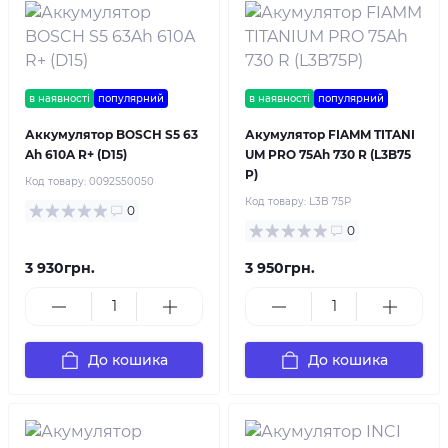
в наявності
популярний
в наявності
популярний
Аккумулятор BOSCH S5 63
Акумулятор FIAMM TITANI
Ah 610A R+ (D15)
UM PRO 75Ah 730 R (L3B75
P)
Код товару:
0092S50050
Код товару:
L3B 75P
0
0
3 930грн.
3 950грн.
До кошика
До кошика