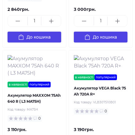
2 840грн.
3 000грн.
До кошика
До кошика
в наявності
популярний
в наявності
популярний
Акумулятор VEGA Black 75
Ah 720A R+
Акумулятор MAXXOM 75Ah
640 R ( L3 MA75H)
Код товару:
VLB307510B01
Код товару:
MA75H
0
0
3 110грн.
3 190грн.