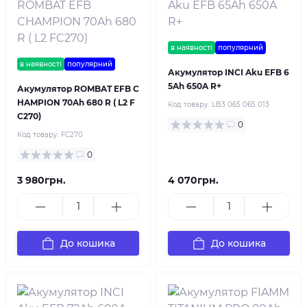
в наявності
популярний
в наявності
популярний
Акумулятор INCI Aku EFB 6
5Ah 650A R+
Акумулятор ROMBAT EFB C
HAMPION 70Ah 680 R ( L2 F
Код товару:
LB3 065 065 013
C270)
0
Код товару:
FC270
0
3 980грн.
4 070грн.
До кошика
До кошика