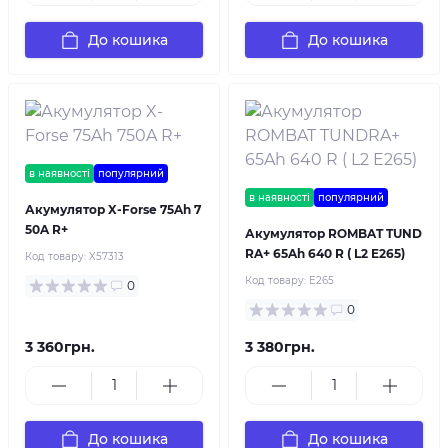
До кошика
До кошика
в наявності
популярний
в наявності
популярний
Акумулятор X-Forse 75Ah 7
50A R+
Акумулятор ROMBAT TUND
RA+ 65Ah 640 R ( L2 E265)
Код товару:
X57313
Код товару:
E265
0
0
3 360грн.
3 380грн.
До кошика
До кошика