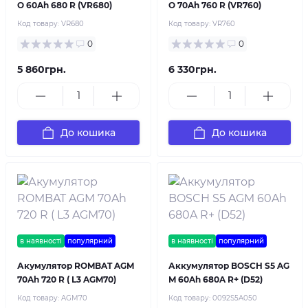
O 60Ah 680 R (VR680)
O 70Ah 760 R (VR760)
Код товару:
VR680
Код товару:
VR760
0
0
5 860грн.
6 330грн.
До кошика
До кошика
в наявності
популярний
в наявності
популярний
Акумулятор ROMBAT AGM
Аккумулятор BOSCH S5 AG
70Ah 720 R ( L3 AGM70)
M 60Ah 680A R+ (D52)
Код товару:
AGM70
Код товару:
0092S5A050