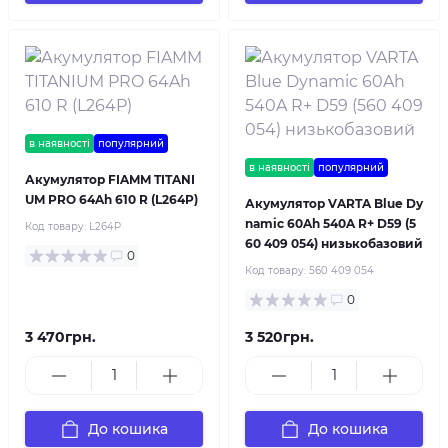
в наявності
популярний
в наявності
популярний
Акумулятор FIAMM TITANI
UM PRO 64Ah 610 R (L264P)
Акумулятор VARTA Blue Dy
namic 60Ah 540A R+ D59 (5
Код товару:
L264P
60 409 054) низькобазовий
0
Код товару:
560 409 054
0
3 470грн.
3 520грн.
До кошика
До кошика