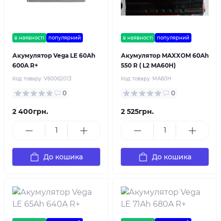
в наявності
популярний
в наявності
популярний
Акумулятор Vega LE 60Ah
Акумулятор MAXXOM 60Ah
600A R+
550 R ( L2 MA60H)
Код товару:
V60062013
Код товару:
MA60H
0
0
2 400грн.
2 525грн.
До кошика
До кошика