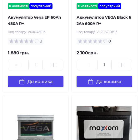
в наявності
популярний
в наявності
популярний
Акумулятор Vega EP 60Ah
Аккумулятор VEGA Black 6
480A R+
2Ah 600A R+
Код товару:
V60048013
Код товару:
VL206210B13
0
0
1 880грн.
2 100грн.
До кошика
До кошика