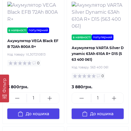
в наявності
популярний
в наявності
популярний
Акумулятор VEGA Black EF
B 72Ah 800A R+
Акумулятор VARTA Silver D
ynamic 63Ah 610A R+ D15 (5
Код товару:
VL307210B13
63 400 061)
0
Код товару:
563 400 061
0
Фільтр
3 800грн.
3 880грн.
До кошика
До кошика