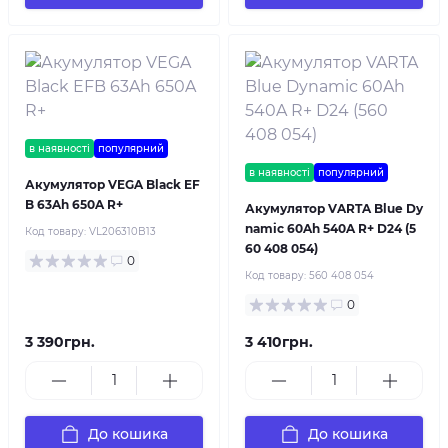
в наявності
популярний
в наявності
популярний
Акумулятор VEGA Black EF
B 63Ah 650A R+
Акумулятор VARTA Blue Dy
namic 60Ah 540A R+ D24 (5
Код товару:
VL206310B13
60 408 054)
0
Код товару:
560 408 054
0
3 390грн.
3 410грн.
До кошика
До кошика