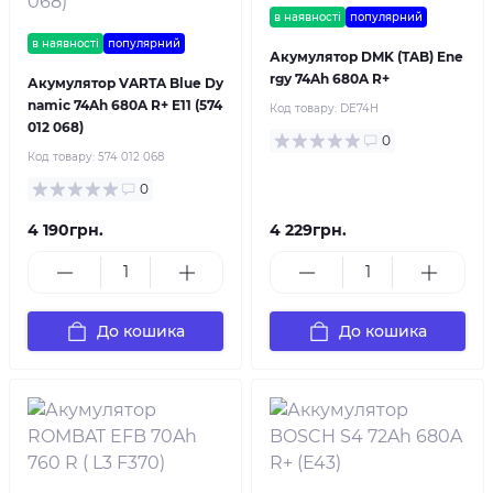
в наявності
популярний
в наявності
популярний
Акумулятор DMK (TAB) Ene
rgy 74Ah 680A R+
Акумулятор VARTA Blue Dy
namic 74Ah 680A R+ E11 (574
Код товару:
DE74H
012 068)
0
Код товару:
574 012 068
0
4 190грн.
4 229грн.
До кошика
До кошика