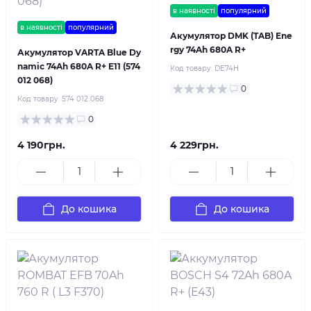
в наявності
популярний
в наявності
популярний
Акумулятор DMK (TAB) Ene
rgy 74Ah 680A R+
Акумулятор VARTA Blue Dy
namic 74Ah 680A R+ E11 (574
Код товару:
DE74H
012 068)
0
Код товару:
574 012 068
0
4 190грн.
4 229грн.
До кошика
До кошика