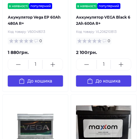
в наявності
популярний
в наявності
популярний
Акумулятор Vega EP 60Ah
Аккумулятор VEGA Black 6
480A R+
2Ah 600A R+
Код товару:
V60048013
Код товару:
VL206210B13
0
0
1 880грн.
2 100грн.
До кошика
До кошика