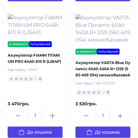
в наявності
популярний
в наявності
популярний
Акумулятор FIAMM TITANI
UM PRO 64Ah 610 R (L264P)
Акумулятор VARTA Blue Dy
namic 60Ah 540A R+ D59 (5
Код товару:
L264P
60 409 054) низькобазовий
0
Код товару:
560 409 054
0
3 470грн.
3 520грн.
До кошика
До кошика