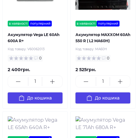
в наявності
популярний
в наявності
популярний
Акумулятор Vega LE 60Ah
Акумулятор MAXXOM 60Ah
600A R+
550 R ( L2 MA60H)
Код товару:
V60062013
Код товару:
MA60H
0
0
2 400грн.
2 525грн.
До кошика
До кошика