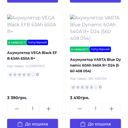
в наявності
популярний
в наявності
популярний
Акумулятор VEGA Black EF
B 63Ah 650A R+
Акумулятор VARTA Blue Dy
namic 60Ah 540A R+ D24 (5
Код товару:
VL206310B13
60 408 054)
0
Код товару:
560 408 054
0
3 390грн.
3 410грн.
До кошика
До кошика