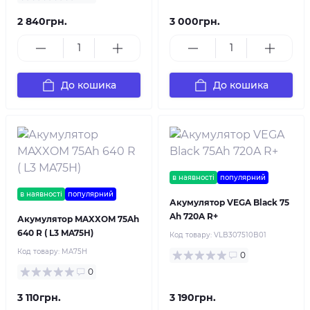
2 840грн.
3 000грн.
До кошика
До кошика
в наявності
популярний
в наявності
популярний
Акумулятор VEGA Black 75
Ah 720A R+
Акумулятор MAXXOM 75Ah
640 R ( L3 MA75H)
Код товару:
VLB307510B01
Код товару:
MA75H
0
0
3 110грн.
3 190грн.