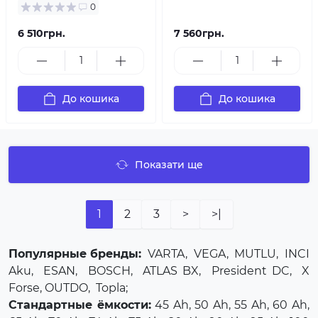
0
6 510грн.
7 560грн.
До кошика
До кошика
Показати ще
1
2
3
>
>|
Популярные бренды:
VARTA
,
VEGA
,
MUTLU
,
INCI
Aku
,
ESAN
,
BOSCH
,
ATLAS BX
,
President DC
,
X
Forse
, OUTDO,
Topla
;
Стандартные ёмкости:
45 Ah, 50 Ah, 55 Ah, 60 Ah,