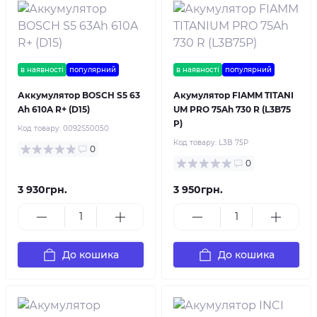
в наявності
популярний
в наявності
популярний
Аккумулятор BOSCH S5 63
Акумулятор FIAMM TITANI
Ah 610A R+ (D15)
UM PRO 75Ah 730 R (L3B75
P)
Код товару:
0092S50050
Код товару:
L3B 75P
0
0
3 930грн.
3 950грн.
До кошика
До кошика