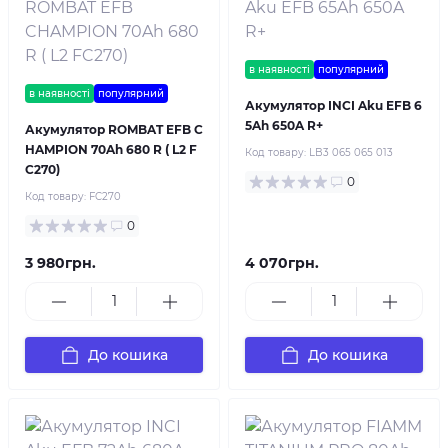
в наявності
популярний
в наявності
популярний
Акумулятор INCI Aku EFB 6
5Ah 650A R+
Акумулятор ROMBAT EFB C
HAMPION 70Ah 680 R ( L2 F
Код товару:
LB3 065 065 013
C270)
0
Код товару:
FC270
0
3 980грн.
4 070грн.
До кошика
До кошика