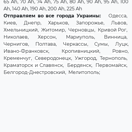
65 Ah, 70 Ah, 74 Ah, 75 Ah, 80 Ah, 90 Ah, 95 Ah, 100
Ah, 140 Ah, 190 Ah, 200 Ah, 225 Ah
Отправляем во все города Украины:
Одесса
,
Киев
,
Днепр
,
Харьков
,
Запорожье
,
Львов
,
Хмельницкий
,
Житомир
,
Черновцы
,
Кривой Рог
,
Николаев
,
Херсон
,
Мариуполь
,
Винница
,
Чернигов
,
Полтава
,
Черкассы
,
Сумы
,
Луцк
,
Ивано-Франковск
,
Кропивницкий
,
Ровно
,
Кременчуг
,
Северодонецк
,
Ужгород
,
Тернополь
,
Краматорск и Славянск
,
Бердянск
,
Первомайск
,
Белгород-Днестровский
,
Мелитополь
;