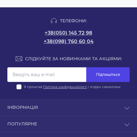
ТЕЛЕФОНИ:
+38(050) 145 72 98
+38(098) 760 60 04
СЛІДКУЙТЕ ЗА НОВИНКАМИ ТА АКЦІЯМИ:
Підпишіться
Я прочитав
Політика конфіденційності
і згоден з вимогами
ІНФОРМАЦІЯ
Оплата
ПОПУЛЯРНЕ
Доставка
Гарантія та обслуговування
Авто Акумулятори