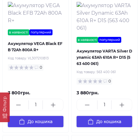
в наявності
популярний
в наявності
популярний
Акумулятор VEGA Black EF
B 72Ah 800A R+
Акумулятор VARTA Silver D
ynamic 63Ah 610A R+ D15 (5
Код товару:
VL307210B13
63 400 061)
0
Код товару:
563 400 061
0
3 800грн.
3 880грн.
Фільтр
До кошика
До кошика