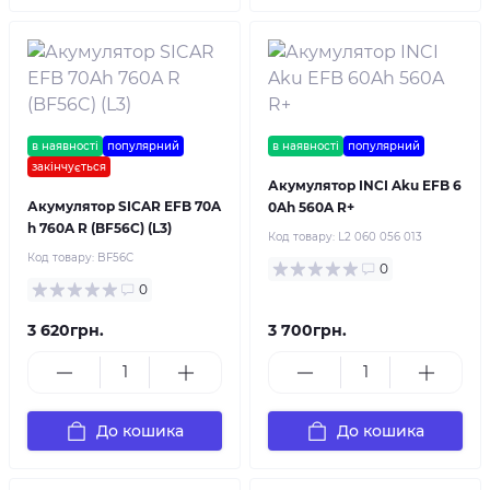
в наявності
популярний
в наявності
популярний
закінчується
Акумулятор INCI Aku EFB 6
Акумулятор SICAR EFB 70A
0Ah 560A R+
h 760A R (BF56C) (L3)
Код товару:
L2 060 056 013
Код товару:
BF56C
0
0
3 620грн.
3 700грн.
До кошика
До кошика