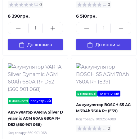
0
0
6 390грн.
6 510грн.
До кошика
До кошика
в наявності
популярний
в наявності
популярний
Аккумулятор BOSCH S5 AG
M 70Ah 760A R+ (E39)
Акумулятор VARTA Silver D
ynamic AGM 60Ah 680A R+
Код товару:
0092S5A080
D52 (560 901 068)
0
Код товару:
560 901 068