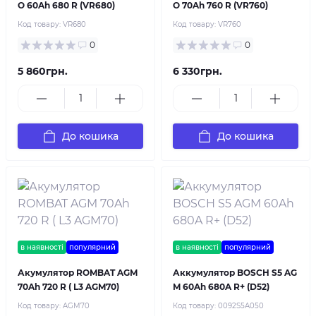
O 60Ah 680 R (VR680)
O 70Ah 760 R (VR760)
Код товару:
VR680
Код товару:
VR760
0
0
5 860грн.
6 330грн.
До кошика
До кошика
в наявності
популярний
в наявності
популярний
Акумулятор ROMBAT AGM
Аккумулятор BOSCH S5 AG
70Ah 720 R ( L3 AGM70)
M 60Ah 680A R+ (D52)
Код товару:
AGM70
Код товару:
0092S5A050