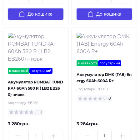
До кошика
До кошика
в наявності
популярний
в наявності
популярний
Аккумулятор DMK (TAB) En
ergy 60Ah 600A R+
Акумулятор ROMBAT TUND
RA+ 60Ah 580 R ( LB2 EB26
Код товару:
DE60H
0) низьк
0
Код товару:
EB260
0
3 280грн.
3 284грн.