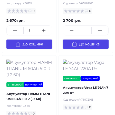
Код товару:
X56219
Код товару:
V63062013
0
0
2 670грн.
2 700грн.
До кошика
До кошика
в наявності
популярний
в наявності
популярний
Акумулятор Vega LE 74Ah 7
20A R+
Акумулятор FIAMM TITANI
UM 60Ah 510 R (L2 60)
Код товару:
V74072013
Код товару:
L2 60
0
0