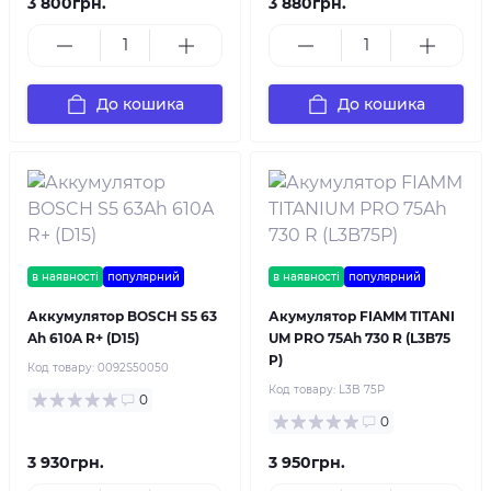
3 800грн.
3 880грн.
До кошика
До кошика
в наявності
популярний
в наявності
популярний
Аккумулятор BOSCH S5 63
Акумулятор FIAMM TITANI
Ah 610A R+ (D15)
UM PRO 75Ah 730 R (L3B75
P)
Код товару:
0092S50050
Код товару:
L3B 75P
0
0
3 930грн.
3 950грн.