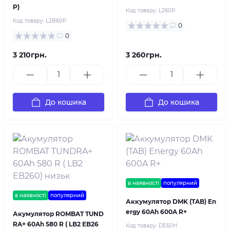
P)
Код товару:
L260P
Код товару:
L2B60P
0
0
3 210грн.
3 260грн.
До кошика
До кошика
в наявності
популярний
в наявності
популярний
Аккумулятор DMK (TAB) En
ergy 60Ah 600A R+
Акумулятор ROMBAT TUND
RA+ 60Ah 580 R ( LB2 EB26
Код товару:
DE60H