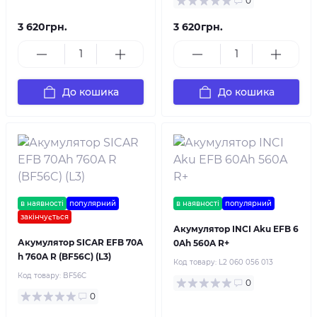
0
3 620грн.
3 620грн.
До кошика
До кошика
в наявності
популярний
в наявності
популярний
закінчується
Акумулятор INCI Aku EFB 6
Акумулятор SICAR EFB 70A
0Ah 560A R+
h 760A R (BF56C) (L3)
Код товару:
L2 060 056 013
Код товару:
BF56C
0
0