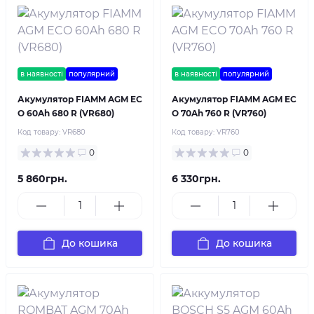
в наявності
популярний
в наявності
популярний
Акумулятор FIAMM AGM EC
Акумулятор FIAMM AGM EC
O 60Ah 680 R (VR680)
O 70Ah 760 R (VR760)
Код товару:
VR680
Код товару:
VR760
0
0
5 860грн.
6 330грн.
До кошика
До кошика