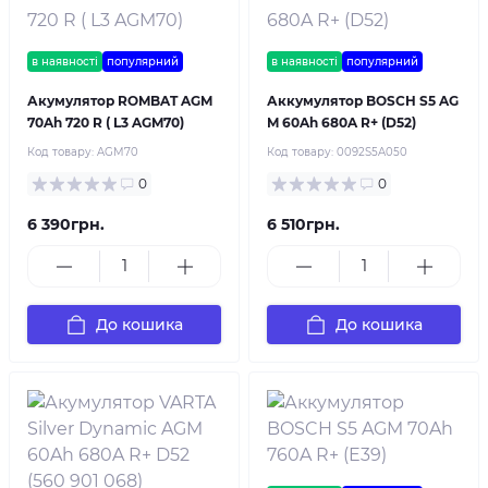
в наявності
популярний
в наявності
популярний
Акумулятор ROMBAT AGM
Аккумулятор BOSCH S5 AG
70Ah 720 R ( L3 AGM70)
M 60Ah 680A R+ (D52)
Код товару:
AGM70
Код товару:
0092S5A050
0
0
6 390грн.
6 510грн.
До кошика
До кошика