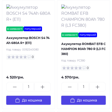
в наявності
популярний
в наявності
популярний
Аккумулятор BOSCH S4 74
Ah 680A R+ (E11)
Акумулятор ROMBAT EFB C
HAMPION 80Ah 780 R (L3 FC
Код товару:
0092S40080
380)
0
Код товару:
FC380
0
4 520грн.
4 570грн.
До кошика
До кошика