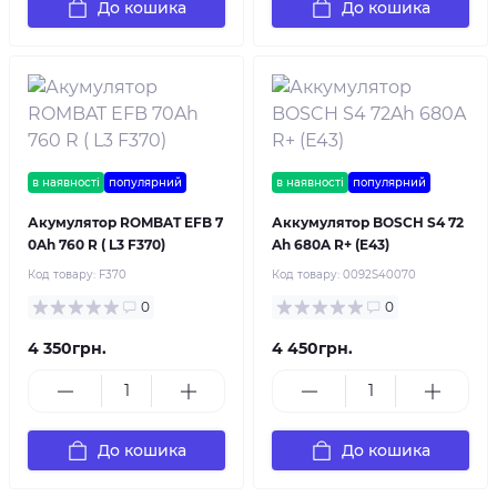
До кошика
До кошика
в наявності
популярний
в наявності
популярний
Акумулятор ROMBAT EFB 7
Аккумулятор BOSCH S4 72
0Ah 760 R ( L3 F370)
Ah 680A R+ (E43)
Код товару:
F370
Код товару:
0092S40070
0
0
4 350грн.
4 450грн.
До кошика
До кошика