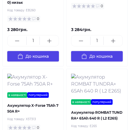
0) низьк
0
Код товару:
EB260
0
3 280грн.
3 284грн.
До кошика
До кошика
в наявності
популярний
в наявності
популярний
Акумулятор X-Forse 75Ah 7
50A R+
Акумулятор ROMBAT TUND
RA+ 65Ah 640 R ( L2 E265)
Код товару:
X57313
Код товару:
E265
0