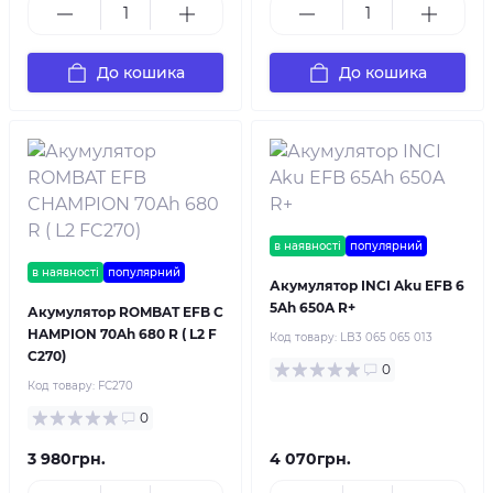
До кошика
До кошика
в наявності
популярний
в наявності
популярний
Акумулятор INCI Aku EFB 6
5Ah 650A R+
Акумулятор ROMBAT EFB C
HAMPION 70Ah 680 R ( L2 F
Код товару:
LB3 065 065 013
C270)
0
Код товару:
FC270
0
3 980грн.
4 070грн.