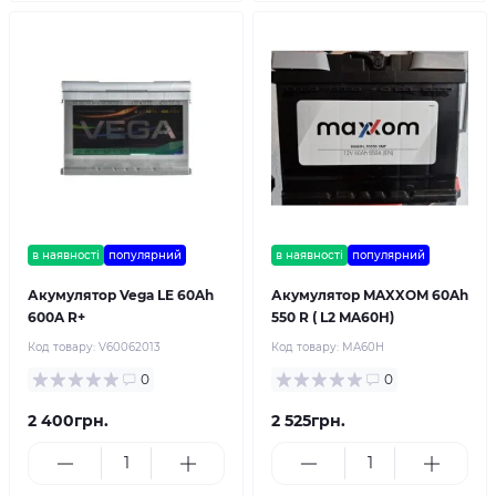
в наявності
популярний
в наявності
популярний
Акумулятор Vega LE 60Ah
Акумулятор MAXXOM 60Ah
600A R+
550 R ( L2 MA60H)
Код товару:
V60062013
Код товару:
MA60H
0
0
2 400грн.
2 525грн.