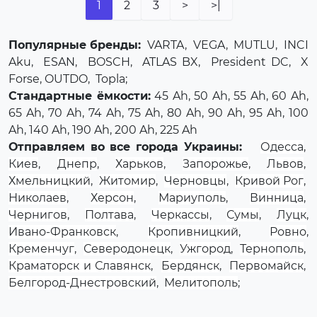
1
2
3
>
>|
Популярные бренды:
VARTA
,
VEGA
,
MUTLU
,
INCI
Aku
,
ESAN
,
BOSCH
,
ATLAS BX
,
President DC
,
X
Forse
, OUTDO,
Topla
;
Стандартные ёмкости:
45 Ah, 50 Ah, 55 Ah, 60 Ah,
65 Ah, 70 Ah, 74 Ah, 75 Ah, 80 Ah, 90 Ah, 95 Ah, 100
Ah, 140 Ah, 190 Ah, 200 Ah, 225 Ah
Отправляем во все города Украины:
Одесса
,
Киев
,
Днепр
,
Харьков
,
Запорожье
,
Львов
,
Хмельницкий
,
Житомир
,
Черновцы
,
Кривой Рог
,
Николаев
,
Херсон
,
Мариуполь
,
Винница
,
Чернигов
,
Полтава
,
Черкассы
,
Сумы
,
Луцк
,
Ивано-Франковск
,
Кропивницкий
,
Ровно
,
Кременчуг
,
Северодонецк
,
Ужгород
,
Тернополь
,
Краматорск и Славянск
,
Бердянск
,
Первомайск
,
Белгород-Днестровский
,
Мелитополь
;