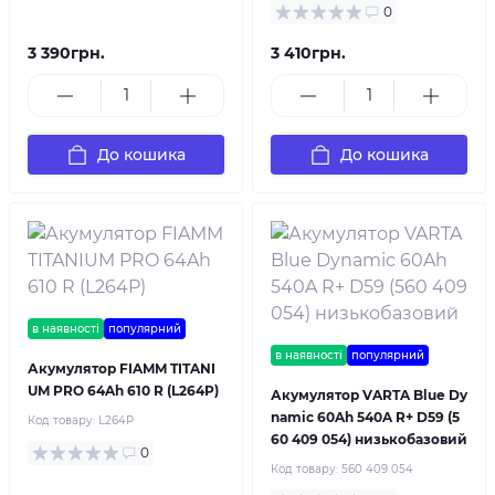
0
3 390грн.
3 410грн.
До кошика
До кошика
в наявності
популярний
в наявності
популярний
Акумулятор FIAMM TITANI
UM PRO 64Ah 610 R (L264P)
Акумулятор VARTA Blue Dy
namic 60Ah 540A R+ D59 (5
Код товару:
L264P
60 409 054) низькобазовий
0
Код товару:
560 409 054