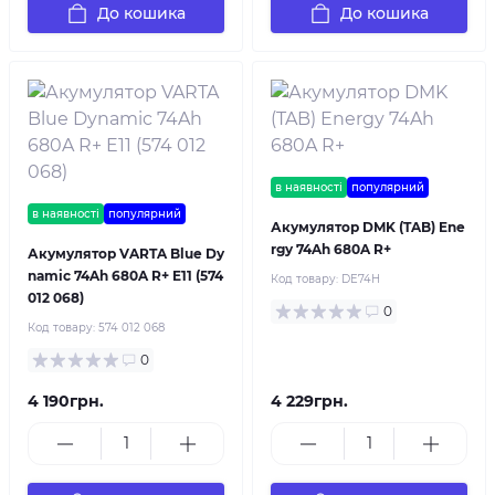
До кошика
До кошика
в наявності
популярний
в наявності
популярний
Акумулятор DMK (TAB) Ene
rgy 74Ah 680A R+
Акумулятор VARTA Blue Dy
namic 74Ah 680A R+ E11 (574
Код товару:
DE74H
012 068)
0
Код товару:
574 012 068
0
4 190грн.
4 229грн.