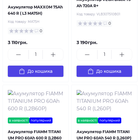
Ah 720A R+
Акумулятор MAXXOM 75Ah
640 R ( L3 MA75H)
Код товару:
VLB307510B01
Код товару:
MA75H
0
0
3 110грн.
3 190грн.
До кошика
До кошика
в наявності
популярний
в наявності
популярний
Акумулятор FIAMM TITANI
Акумулятор FIAMM TITANI
UM PRO 60Ah 600 R (L2B60
UM PRO 60Ah 540 R (L260P)