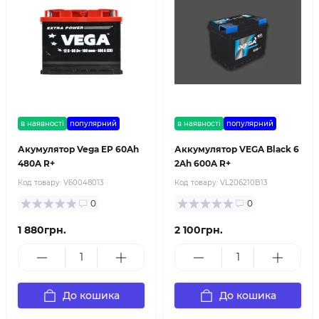
в наявності
популярний
в наявності
популярний
Акумулятор Vega EP 60Ah
Аккумулятор VEGA Black 6
480A R+
2Ah 600A R+
Код товару:
V60048013
Код товару:
VL206210B13
0
0
1 880грн.
2 100грн.
До кошика
До кошика