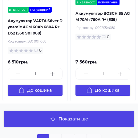
в наявності
популярний
в наявності
популярний
Аккумулятор BOSCH S5 AG
M 70Ah 760A R+ (E39)
Акумулятор VARTA Silver D
ynamic AGM 60Ah 680A R+
Код товару:
0092S5A080
D52 (560 901 068)
0
Код товару:
560 901 068
0
6 510грн.
7 560грн.
До кошика
До кошика
Показати ще