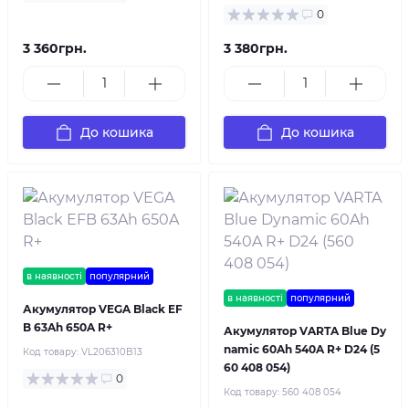
0
3 360грн.
3 380грн.
До кошика
До кошика
в наявності
популярний
в наявності
популярний
Акумулятор VEGA Black EF
B 63Ah 650A R+
Акумулятор VARTA Blue Dy
namic 60Ah 540A R+ D24 (5
Код товару:
VL206310B13
60 408 054)
0
Код товару:
560 408 054