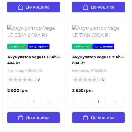
До кошика
До кошика
в наявності
популярний
в наявності
популярний
Акумулятор Vega LE 65Ah 6
Акумулятор Vega LE 71Ah 6
40A R+
80A R+
Код товару:
V65064013
Код товару:
V71068013
0
0
2 600грн.
2 650грн.
До кошика
До кошика