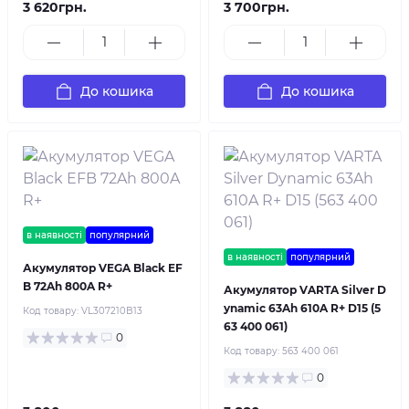
3 620грн.
3 700грн.
До кошика
До кошика
в наявності
популярний
в наявності
популярний
Акумулятор VEGA Black EF
B 72Ah 800A R+
Акумулятор VARTA Silver D
ynamic 63Ah 610A R+ D15 (5
Код товару:
VL307210B13
63 400 061)
0
Код товару:
563 400 061
0