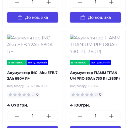
До кошика
До кошика
в наявності
популярний
в наявності
популярний
Акумулятор INCI Aku EFB 7
Акумулятор FIAMM TITANI
2Ah 680A R+
UM PRO 80Ah 730 R (L380P)
Код товару:
L3 072 068 013
Код товару:
L3 80P
0
0
4 070грн.
4 100грн.