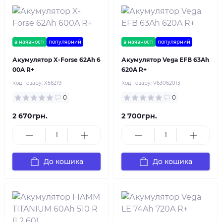
в наявності
популярний
в наявності
популярний
Акумулятор X-Forse 62Ah 6
Акумулятор Vega EFB 63Ah
00A R+
620A R+
Код товару:
X56219
Код товару:
V63062013
0
0
2 670грн.
2 700грн.
До кошика
До кошика