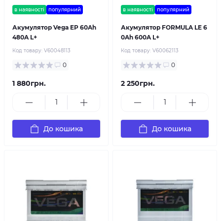
в наявності
популярний
в наявності
популярний
Акумулятор Vega EP 60Ah
Акумулятор FORMULA LE 6
480A L+
0Ah 600A L+
Код товару:
V60048113
Код товару:
V60062113
0
0
1 880грн.
2 250грн.
До кошика
До кошика