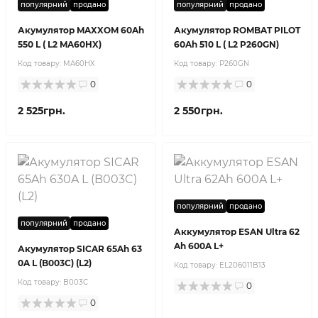
популярний
продано
популярний
продано
Акумулятор MAXXOM 60Ah
Акумулятор ROMBAT PILOT
550 L ( L2 MA60HX)
60Ah 510 L ( L2 P260GN)
Код товару:
MA60HX
Код товару:
P260GN
0
0
2 525грн.
2 550грн.
популярний
продано
популярний
продано
Аккумулятор ESAN Ultra 62
Ah 600A L+
Акумулятор SICAR 65Ah 63
0A L (B003C) (L2)
Код товару:
EL206011B13
Код товару:
B003C
0
0