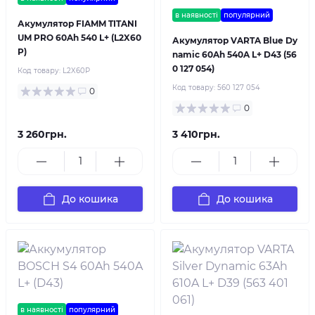
в наявності
популярний
Акумулятор FIAMM TITANI
UM PRO 60Ah 540 L+ (L2X60
Акумулятор VARTA Blue Dy
P)
namic 60Ah 540A L+ D43 (56
0 127 054)
Код товару:
L2X60P
Код товару:
560 127 054
0
0
3 260грн.
3 410грн.
До кошика
До кошика
в наявності
популярний