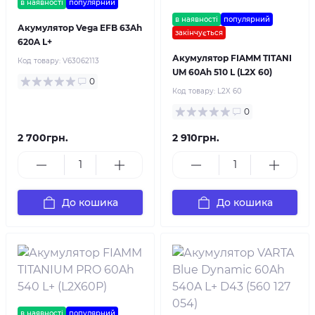
в наявності
популярний
в наявності
популярний
Акумулятор Vega EFB 63Ah
закінчується
620A L+
Акумулятор FIAMM TITANI
Код товару:
V63062113
UM 60Ah 510 L (L2X 60)
0
Код товару:
L2X 60
0
2 700грн.
2 910грн.
До кошика
До кошика
в наявності
популярний