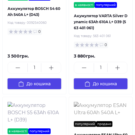
в наявності
популярний
Аккумулятор BOSCH S4 60
Ah 540A L+ (D43)
Акумулятор VARTA Silver D
ynamic 63Ah 610A L+ D39 (5
Код товару:
0092S40060
63 401 061)
0
Код товару:
563 401 061
0
3 500грн.
3 880грн.
До кошика
До кошика
популярний
продано
в наявності
популярний
Аккумулятор ESAN Ultra 60