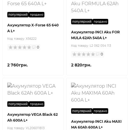
популярний
продано
популярний
продано
Акумулятор X-Forse 65 640
A L+
Акумулятор INCI Aku FOR
MULA 62Ah 540A L+
Код товару:
X56222
Код товару:
L2 062 054 113
0
0
2 760грн.
2 820грн.
популярний
продано
популярний
продано
Акумулятор VEGA Black 62
Ah 600A L+
Акумулятор INCI Aku MAXI
MA 60Ah 600A L+
Код товару:
VL206011B13