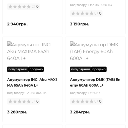
Код товару:
LB2 060 060 113
0
0
2 940грн.
3 190грн.
популярний
продано
популярний
продано
Акумулятор INCI Aku MAXI
Аккумулятор DMK (TAB) En
MA 65Ah 640A L+
ergy 60Ah 600A L+
Код товару:
L2 065 064 113
Код товару:
DE60HX
0
0
3 260грн.
3 284грн.