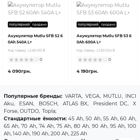
популярний
продано
популярний
продано
Акумулятор Mutlu SFB S2 6
Акумулятор Mutlu SFB S3 6
0Ah 540A L+
0Ah 600A L+
Код товару:
L2.60.051.B
Код товару:
L2.60.054.B
0
0
4 090грн.
4 190грн.
Популярные бренды:
VARTA
,
VEGA
,
MUTLU
,
INCI
Aku
,
ESAN
,
BOSCH
,
ATLAS BX
,
President DC
,
X
Forse
, OUTDO,
Topla
;
Стандартные ёмкости:
45 Ah, 50 Ah, 55 Ah, 60 Ah,
65 Ah, 70 Ah, 74 Ah, 75 Ah, 80 Ah, 90 Ah, 95 Ah, 100
Ah, 140 Ah, 190 Ah, 200 Ah, 225 Ah