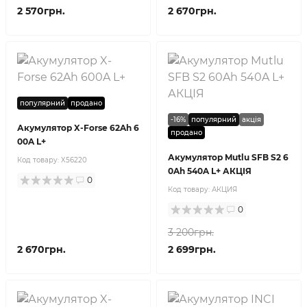
2 570грн.
2 670грн.
популярний
продано
-16%
популярний
акція
Акумулятор X-Forse 62Ah 6
продано
00A L+
Акумулятор Mutlu SFB S2 6
Код товару:
X56220
0Ah 540A L+ АКЦІЯ
0
Код товару:
АКЦИЯ
0
3 200грн.
2 670грн.
2 699грн.