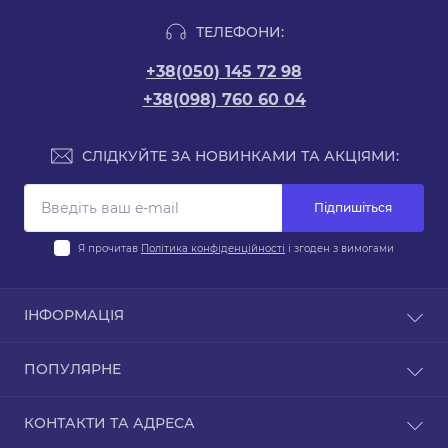
ТЕЛЕФОНИ:
+38(050) 145 72 98
+38(098) 760 60 04
СЛІДКУЙТЕ ЗА НОВИНКАМИ ТА АКЦІЯМИ:
Підпишіться
Я прочитав
Політика конфіденційності
і згоден з вимогами
ІНФОРМАЦІЯ
Оплата
ПОПУЛЯРНЕ
Доставка
Гарантія та обслуговування
Авто Акумулятори
КОНТАКТИ ТА АДРЕСА
Повернення / Обмін
Акумулятори для легкових авто