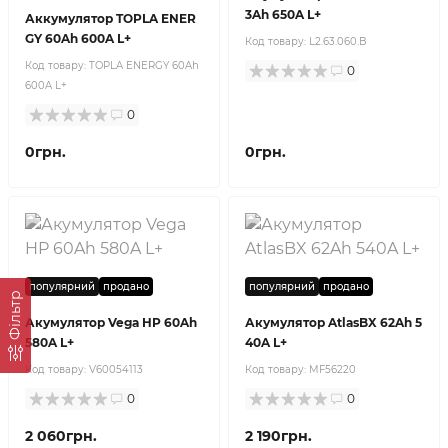
3Ah 650A L+
Аккумулятор TOPLA ENER
GY 60Ah 600A L+
Код товару:
L2.63.060.B
Код товару:
TOPLA ENERGY 60Ah
0
600A L+
0
0грн.
0грн.
популярний
продано
популярний
продано
Фільтр
Акумулятор Vega HP 60Ah
Акумулятор AtlasBX 62Ah 5
580A L+
40A L+
Код товару:
V60054113
Код товару:
MF56220
0
0
2 060грн.
2 190грн.