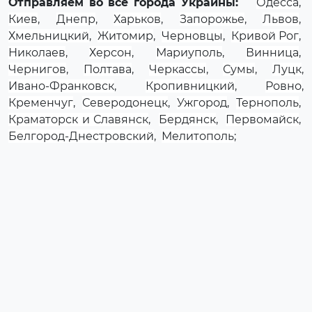
Отправляем во все города Украины:
Одесса
,
Киев
,
Днепр
,
Харьков
,
Запорожье
,
Львов
,
Хмельницкий
,
Житомир
,
Черновцы
,
Кривой Рог
,
Николаев
,
Херсон
,
Мариуполь
,
Винница
,
Чернигов
,
Полтава
,
Черкассы
,
Сумы
,
Луцк
,
Ивано-Франковск
,
Кропивницкий
,
Ровно
,
Кременчуг
,
Северодонецк
,
Ужгород
,
Тернополь
,
Краматорск и Славянск
,
Бердянск
,
Первомайск
,
Белгород-Днестровский
,
Мелитополь
;