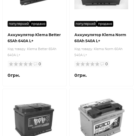
популярний
продано
популярний
продано
Аккумулятор Klema Better
Аккумулятор Klema Norm
65Ah 640A L+
60Ah 540A L+
Код товару:
Klema Better 65Ah
Код товару:
Klema Norm 60Ah
640A L+
540A L+
0
0
0грн.
0грн.