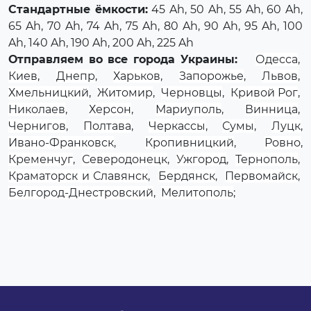
Стандартные ёмкости:
45 Ah, 50 Ah, 55 Ah, 60 Ah,
65 Ah, 70 Ah, 74 Ah, 75 Ah, 80 Ah, 90 Ah, 95 Ah, 100
Ah, 140 Ah, 190 Ah, 200 Ah, 225 Ah
Отправляем во все города Украины:
Одесса
,
Киев
,
Днепр
,
Харьков
,
Запорожье
,
Львов
,
Хмельницкий
,
Житомир
,
Черновцы
,
Кривой Рог
,
Николаев
,
Херсон
,
Мариуполь
,
Винница
,
Чернигов
,
Полтава
,
Черкассы
,
Сумы
,
Луцк
,
Ивано-Франковск
,
Кропивницкий
,
Ровно
,
Кременчуг
,
Северодонецк
,
Ужгород
,
Тернополь
,
Краматорск и Славянск
,
Бердянск
,
Первомайск
,
Белгород-Днестровский
,
Мелитополь
;