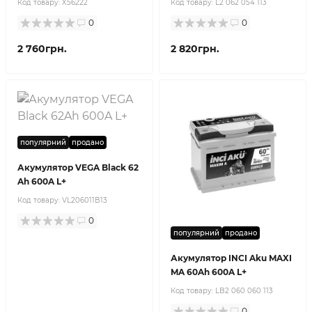
Код товару:
X56222
Код товару:
L2 062 054 113
0
0
2 760грн.
2 820грн.
популярний
продано
Акумулятор VEGA Black 62
Ah 600A L+
Код товару:
VL206011B13
0
популярний
продано
Акумулятор INCI Aku MAXI
MA 60Ah 600A L+
Код товару:
LB2 060 060 113
0