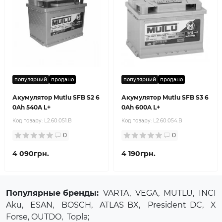
популярний
продано
популярний
продано
Акумулятор Mutlu SFB S2 6
Акумулятор Mutlu SFB S3 6
0Ah 540A L+
0Ah 600A L+
Код товару:
L2.60.051.B
Код товару:
L2.60.054.B
0
0
4 090грн.
4 190грн.
Популярные бренды:
VARTA
,
VEGA
,
MUTLU
,
INCI
Aku
,
ESAN
,
BOSCH
,
ATLAS BX
,
President DC
,
X
Forse
, OUTDO,
Topla
;