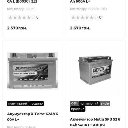
0A L (B003C) (L2)
Ah 600A L+
Код товару:
B003C
Код товару:
EL206011B13
0
0
2 570грн.
2 670грн.
популярний
продано
-16%
популярний
акція
продано
Акумулятор X-Forse 62Ah 6
Акумулятор Mutlu SFB S2 6
00A L+
0Ah 540A L+ АКЦІЯ
Код товару:
X56220