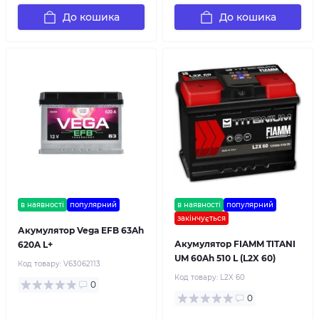
До кошика
До кошика
в наявності
популярний
в наявності
популярний
закінчується
Акумулятор Vega EFB 63Ah
Акумулятор FIAMM TITANI
620A L+
UM 60Ah 510 L (L2X 60)
Код товару:
V63062113
Код товару:
L2X 60
0
0