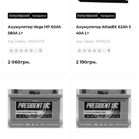
популярний
продано
популярний
продано
Акумулятор Vega HP 60Ah
Акумулятор AtlasBX 62Ah 5
580A L+
40A L+
Код товару:
V60054113
Код товару:
MF56220
0
0
2 060грн.
2 190грн.