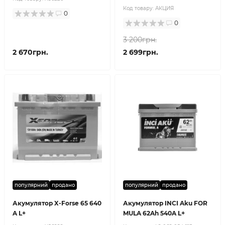
Код товару:
АКЦИЯ
0
0
3 200грн.
2 670грн.
2 699грн.
популярний
продано
популярний
продано
Акумулятор X-Forse 65 640
Акумулятор INCI Aku FOR
A L+
MULA 62Ah 540A L+