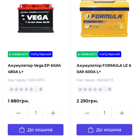
в наявності
популярний
в наявності
популярний
Акумулятор Vega EP 60Ah
Акумулятор FORMULA LE 6
480A L+
0Ah 600A L+
Код товару:
V60048113
Код товару:
V60062113
0
0
1 880грн.
2 250грн.
До кошика
До кошика