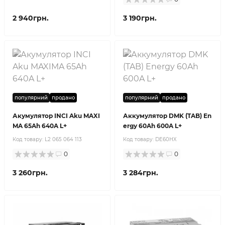
2 940грн.
3 190грн.
популярний
продано
популярний
продано
Акумулятор INCI Aku MAXI
Аккумулятор DMK (TAB) En
MA 65Ah 640A L+
ergy 60Ah 600A L+
Код товару:
L2 065 064 113
Код товару:
DE60HX
0
0
3 260грн.
3 284грн.