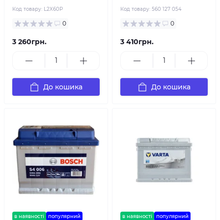
Код товару:
L2X60P
Код товару:
560 127 054
0
0
3 260грн.
3 410грн.
До кошика
До кошика
в наявності
популярний
в наявності
популярний