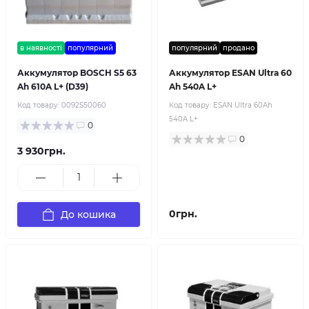
в наявності
популярний
популярний
продано
Аккумулятор BOSCH S5 63
Аккумулятор ESAN Ultra 60
Ah 610A L+ (D39)
Ah 540A L+
Код товару:
0092S50060
Код товару:
ESAN Ultra 60Ah
540A L+
0
0
3 930грн.
0грн.
До кошика