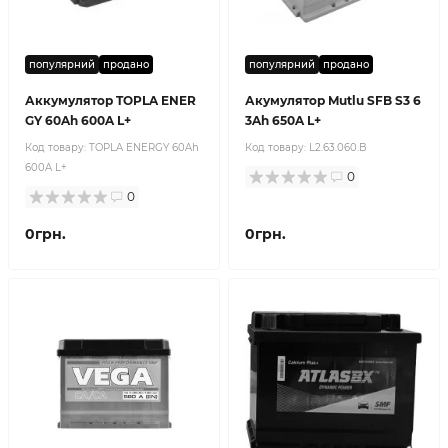
популярний
продано
популярний
продано
Аккумулятор TOPLA ENER
Акумулятор Mutlu SFB S3 6
GY 60Ah 600A L+
3Ah 650A L+
Код товару:
TOPLA ENERGY 60Ah
Код товару:
L2.63.060.B
600A L+
0
0
0грн.
0грн.