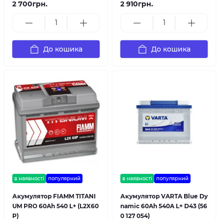
2 700грн.
2 910грн.
До кошика
До кошика
в наявності
популярний
в наявності
популярний
Акумулятор FIAMM TITANI
Акумулятор VARTA Blue Dy
UM PRO 60Ah 540 L+ (L2X60
namic 60Ah 540A L+ D43 (56
P)
0 127 054)