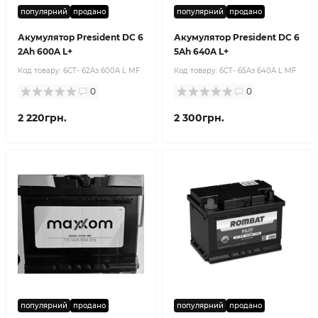
популярний
продано
популярний
продано
Акумулятор President DC 6
Акумулятор President DC 6
2Ah 600A L+
5Ah 640A L+
Код товару:
6CT- 62Aз 600A L MF
Код товару:
6CT- 65Aз 640A L MF
0
0
2 220грн.
2 300грн.
популярний
продано
популярний
продано