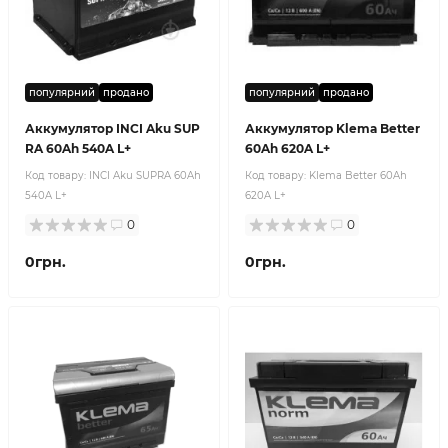
популярний
продано
популярний
продано
Аккумулятор INCI Aku SUP
Аккумулятор Klema Better
RA 60Ah 540A L+
60Ah 620A L+
Код товару:
INCI Aku SUPRA 60Ah
Код товару:
Klema Better 60Ah
540A L+
620A L+
0
0
0грн.
0грн.