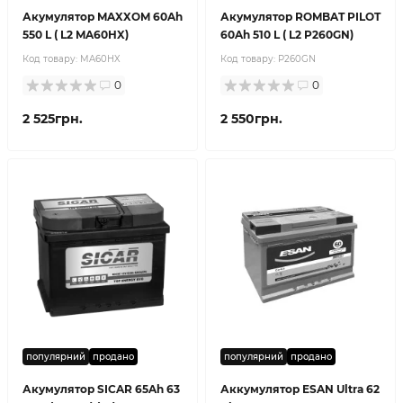
Акумулятор MAXXOM 60Ah
Акумулятор ROMBAT PILOT
550 L ( L2 MA60HX)
60Ah 510 L ( L2 P260GN)
Код товару:
MA60HX
Код товару:
P260GN
0
0
2 525грн.
2 550грн.
популярний
продано
популярний
продано
Акумулятор SICAR 65Ah 63
Аккумулятор ESAN Ultra 62