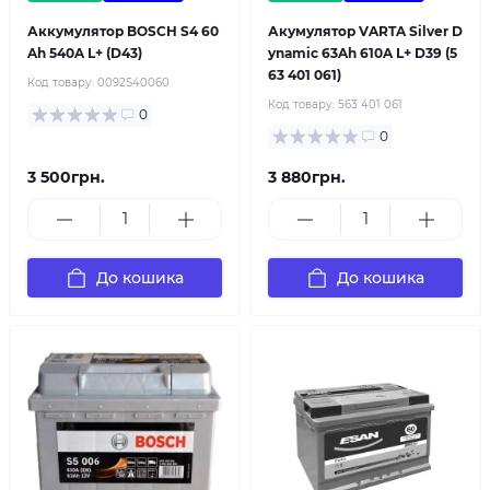
Аккумулятор BOSCH S4 60
Акумулятор VARTA Silver D
Ah 540A L+ (D43)
ynamic 63Ah 610A L+ D39 (5
63 401 061)
Код товару:
0092S40060
Код товару:
563 401 061
0
0
3 500грн.
3 880грн.
До кошика
До кошика