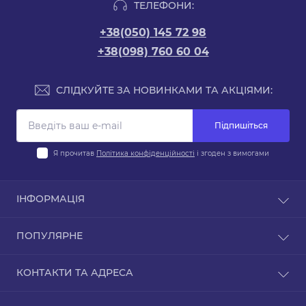
ТЕЛЕФОНИ:
+38(050) 145 72 98
+38(098) 760 60 04
СЛІДКУЙТЕ ЗА НОВИНКАМИ ТА АКЦІЯМИ:
Підпишіться
Я прочитав
Політика конфіденційності
і згоден з вимогами
ІНФОРМАЦІЯ
Оплата
ПОПУЛЯРНЕ
Доставка
Гарантія та обслуговування
Авто Акумулятори
КОНТАКТИ ТА АДРЕСА
Повернення / Обмін
Акумулятори для легкових авто
Договір публічної оферти
Акумулятори для вантажівок
вул. Велика Кільцева, 4ю, Петропавлівська