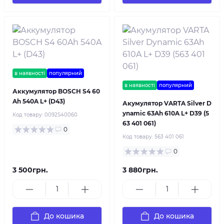
в наявності
популярний
в наявності
популярний
Аккумулятор BOSCH S4 60
Ah 540A L+ (D43)
Акумулятор VARTA Silver D
ynamic 63Ah 610A L+ D39 (5
Код товару:
0092S40060
63 401 061)
0
Код товару:
563 401 061
0
3 500грн.
3 880грн.
До кошика
До кошика