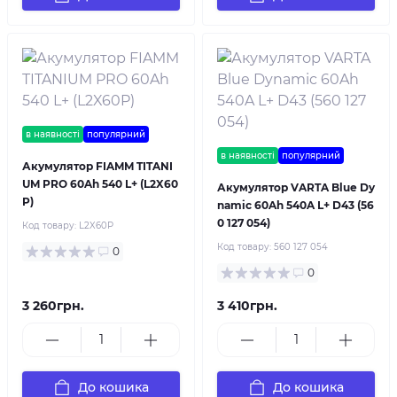
в наявності
популярний
в наявності
популярний
Акумулятор FIAMM TITANI
UM PRO 60Ah 540 L+ (L2X60
Акумулятор VARTA Blue Dy
P)
namic 60Ah 540A L+ D43 (56
0 127 054)
Код товару:
L2X60P
Код товару:
560 127 054
0
0
3 260грн.
3 410грн.
До кошика
До кошика