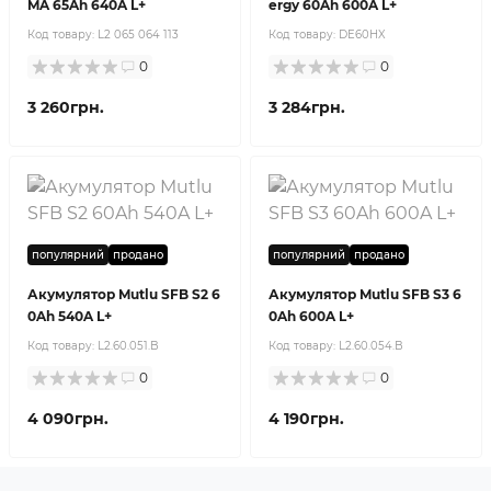
MA 65Ah 640A L+
ergy 60Ah 600A L+
Код товару:
L2 065 064 113
Код товару:
DE60HX
0
0
3 260грн.
3 284грн.
популярний
продано
популярний
продано
Акумулятор Mutlu SFB S2 6
Акумулятор Mutlu SFB S3 6
0Ah 540A L+
0Ah 600A L+
Код товару:
L2.60.051.B
Код товару:
L2.60.054.B
0
0
4 090грн.
4 190грн.