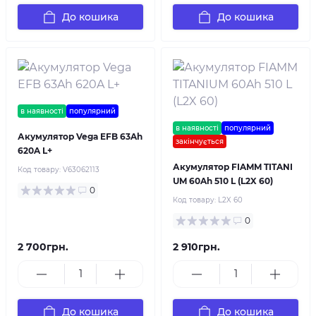
До кошика
До кошика
в наявності
популярний
в наявності
популярний
Акумулятор Vega EFB 63Ah
закінчується
620A L+
Акумулятор FIAMM TITANI
Код товару:
V63062113
UM 60Ah 510 L (L2X 60)
0
Код товару:
L2X 60
0
2 700грн.
2 910грн.
До кошика
До кошика