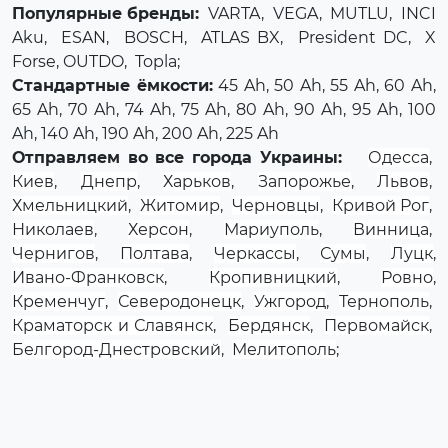
Популярные бренды:
VARTA
,
VEGA
,
MUTLU
,
INCI
Aku
,
ESAN
,
BOSCH
,
ATLAS BX
,
President DC
,
X
Forse
, OUTDO,
Topla
;
Стандартные ёмкости:
45 Ah, 50 Ah, 55 Ah, 60 Ah,
65 Ah, 70 Ah, 74 Ah, 75 Ah, 80 Ah, 90 Ah, 95 Ah, 100
Ah, 140 Ah, 190 Ah, 200 Ah, 225 Ah
Отправляем во все города Украины:
Одесса
,
Киев
,
Днепр
,
Харьков
,
Запорожье
,
Львов
,
Хмельницкий
,
Житомир
,
Черновцы
,
Кривой Рог
,
Николаев
,
Херсон
,
Мариуполь
,
Винница
,
Чернигов
,
Полтава
,
Черкассы
,
Сумы
,
Луцк
,
Ивано-Франковск
,
Кропивницкий
,
Ровно
,
Кременчуг
,
Северодонецк
,
Ужгород
,
Тернополь
,
Краматорск и Славянск
,
Бердянск
,
Первомайск
,
Белгород-Днестровский
,
Мелитополь
;