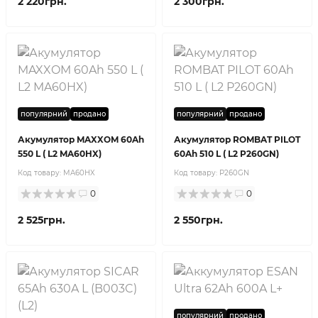
2 220грн.
2 300грн.
популярний
продано
популярний
продано
Акумулятор MAXXOM 60Ah
Акумулятор ROMBAT PILOT
550 L ( L2 MA60HX)
60Ah 510 L ( L2 P260GN)
Код товару:
MA60HX
Код товару:
P260GN
0
0
2 525грн.
2 550грн.
популярний
продано