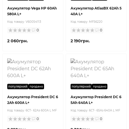
Акумулятор Vega HP 60Ah
Акумулятор AtlasBX 62Ah 5
580A L+
40A L+
Код товару:
V60054113
Код товару:
MF56220
0
0
2 060грн.
2 190грн.
популярний
продано
популярний
продано
Акумулятор President DC 6
Акумулятор President DC 6
2Ah 600A L+
5Ah 640A L+
Код товару:
6CT- 62Aз 600A L MF
Код товару:
6CT- 65Aз 640A L MF
0
0