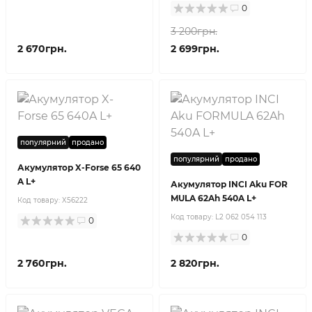
0
3 200грн.
2 670грн.
2 699грн.
популярний
продано
популярний
продано
Акумулятор X-Forse 65 640
A L+
Акумулятор INCI Aku FOR
MULA 62Ah 540A L+
Код товару:
X56222
Код товару:
L2 062 054 113
0
0
2 760грн.
2 820грн.