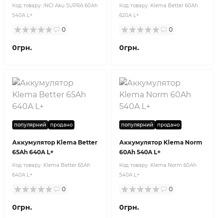
Код товару:
INCI Aku SUPRA 60Ah
Код товару:
Klema Better 60Ah
540A L+
620A L+
0
0
0грн.
0грн.
популярний
продано
популярний
продано
Аккумулятор Klema Better
Аккумулятор Klema Norm
65Ah 640A L+
60Ah 540A L+
Код товару:
Klema Better 65Ah
Код товару:
Klema Norm 60Ah
640A L+
540A L+
0
0
0грн.
0грн.