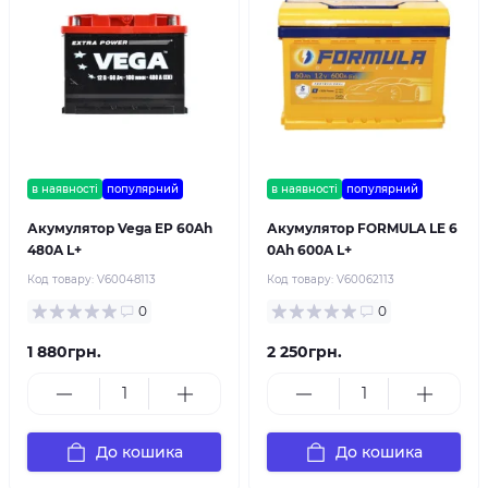
в наявності
популярний
в наявності
популярний
Акумулятор Vega EP 60Ah
Акумулятор FORMULA LE 6
480A L+
0Ah 600A L+
Код товару:
V60048113
Код товару:
V60062113
0
0
1 880грн.
2 250грн.
До кошика
До кошика