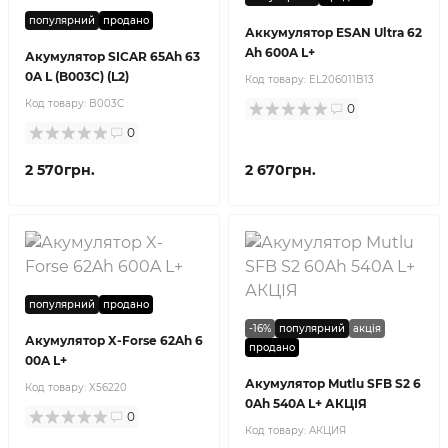
популярний
продано
Аккумулятор ESAN Ultra 62
Ah 600A L+
Акумулятор SICAR 65Ah 63
0A L (B003C) (L2)
Код товару:
EL206011B13
Код товару:
B003C
0
0
2 570грн.
2 670грн.
популярний
продано
-16%
популярний
акція
Акумулятор X-Forse 62Ah 6
продано
00A L+
Акумулятор Mutlu SFB S2 6
Код товару:
X56220
0Ah 540A L+ АКЦІЯ
0
Код товару:
АКЦИЯ