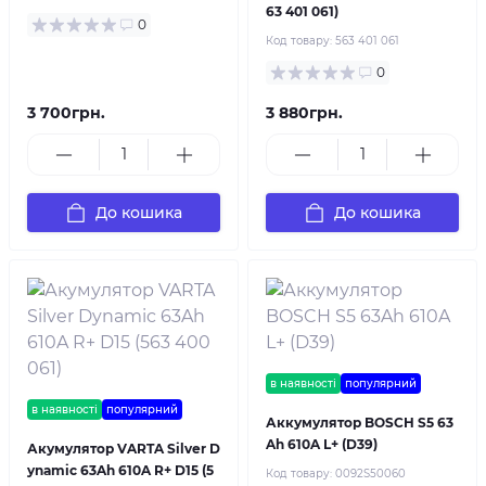
63 401 061)
0
Код товару:
563 401 061
0
3 700грн.
3 880грн.
До кошика
До кошика
в наявності
популярний
в наявності
популярний
Аккумулятор BOSCH S5 63
Ah 610A L+ (D39)
Акумулятор VARTA Silver D
ynamic 63Ah 610A R+ D15 (5
Код товару:
0092S50060