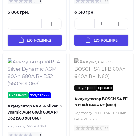
0
0
5 860грн.
6 510грн.
До кошика
До кошика
популярний
продано
в наявності
популярний
Аккумулятор BOSCH S4 EF
B 60Ah 640A R+ (N60)
Акумулятор VARTA Silver D
ynamic AGM 60Ah 680A R+
Код товару:
BOSCH S4 EFB 60Ah
D52 (560 901 068)
640A R+ (N60)
Код товару:
560 901 068
0
0