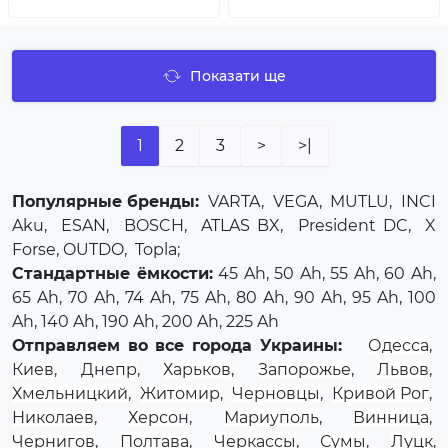
Показати ще
1
2
3
>
>|
Популярные бренды:
VARTA
,
VEGA
,
MUTLU
,
INCI
Aku
,
ESAN
,
BOSCH
,
ATLAS BX
,
President DC
,
X
Forse
, OUTDO,
Topla
;
Стандартные ёмкости:
45 Ah, 50 Ah, 55 Ah, 60 Ah,
65 Ah, 70 Ah, 74 Ah, 75 Ah, 80 Ah, 90 Ah, 95 Ah, 100
Ah, 140 Ah, 190 Ah, 200 Ah, 225 Ah
Отправляем во все города Украины:
Одесса
,
Киев
,
Днепр
,
Харьков
,
Запорожье
,
Львов
,
Хмельницкий
,
Житомир
,
Черновцы
,
Кривой Рог
,
Николаев
,
Херсон
,
Мариуполь
,
Винница
,
Чернигов
,
Полтава
,
Черкассы
,
Сумы
,
Луцк
,