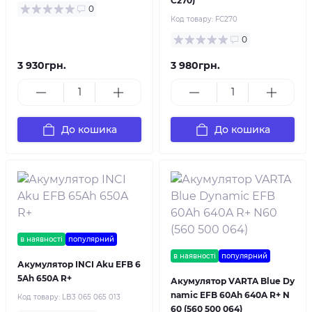
C270)
0
Код товару:
FC270
0
3 930грн.
3 980грн.
До кошика
До кошика
в наявності
популярний
в наявності
популярний
Акумулятор INCI Aku EFB 6
5Ah 650A R+
Акумулятор VARTA Blue Dy
namic EFB 60Ah 640A R+ N
Код товару:
LB3 065 065 013
60 (560 500 064)