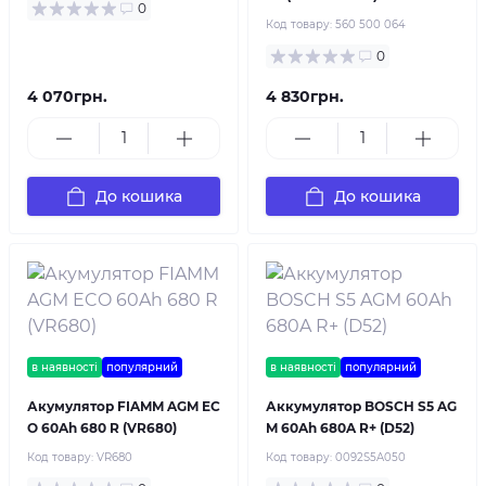
0
Код товару:
560 500 064
0
4 070грн.
4 830грн.
До кошика
До кошика
в наявності
популярний
в наявності
популярний
Акумулятор FIAMM AGM EC
Аккумулятор BOSCH S5 AG
O 60Ah 680 R (VR680)
M 60Ah 680A R+ (D52)
Код товару:
VR680
Код товару:
0092S5A050