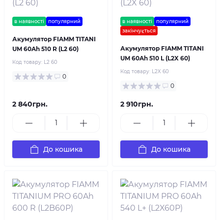
в наявності
популярний
в наявності
популярний
закінчується
Акумулятор FIAMM TITANI
Акумулятор FIAMM TITANI
UM 60Ah 510 R (L2 60)
UM 60Ah 510 L (L2X 60)
Код товару:
L2 60
Код товару:
L2X 60
0
0
2 840грн.
2 910грн.
До кошика
До кошика