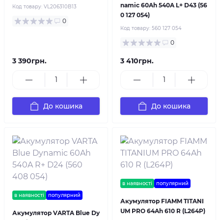
namic 60Ah 540A L+ D43 (56
Код товару:
VL206310B13
0 127 054)
0
Код товару:
560 127 054
0
3 390грн.
3 410грн.
До кошика
До кошика
в наявності
популярний
в наявності
популярний
Акумулятор FIAMM TITANI
UM PRO 64Ah 610 R (L264P)
Акумулятор VARTA Blue Dy