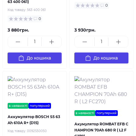
63 400 061)
0
Код товару:
563 400 061
0
3 880грн.
3 930грн.
До кошика
До кошика
в наявності
популярний
в наявності
популярний
Аккумулятор BOSCH S5 63
Ah 610A R+ (D15)
Акумулятор ROMBAT EFB C
HAMPION 70Ah 680 R ( L2 F
Код товару:
0092S50050