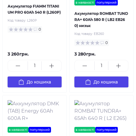
в наявності
популярний
Акумулятор FIAMM TITANI
UM PRO 60Ah 540 R (L260P)
Акумулятор ROMBAT TUND
RA+ 60Ah 580 R ( LB2 EB26
Код товару:
L260P
0) низьк
0
Код товару:
EB260
0
3 260грн.
3 280грн.
До кошика
До кошика
в наявності
популярний
в наявності
популярний