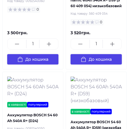
namic 60Ah 540A R+ D59 (5
Код товару:
0092S40060
60 409 054) низькобазовий
0
Код товару:
560 409 054
0
3 500грн.
3 520грн.
До кошика
До кошика
в наявності
популярний
в наявності
популярний
Аккумулятор BOSCH S4 60
Ah 540A R+ (D24)
Аккумулятор BOSCH S4 60
Ah 540A R+ (D59) (низкобаз
Код товару:
0092S40050