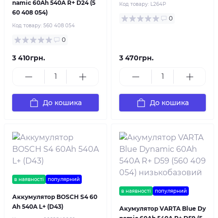
namic 60Ah 540A R+ D24 (5
Код товару:
L264P
60 408 054)
0
Код товару:
560 408 054
0
3 410грн.
3 470грн.
До кошика
До кошика
в наявності
популярний
в наявності
популярний
Аккумулятор BOSCH S4 60
Ah 540A L+ (D43)
Акумулятор VARTA Blue Dy