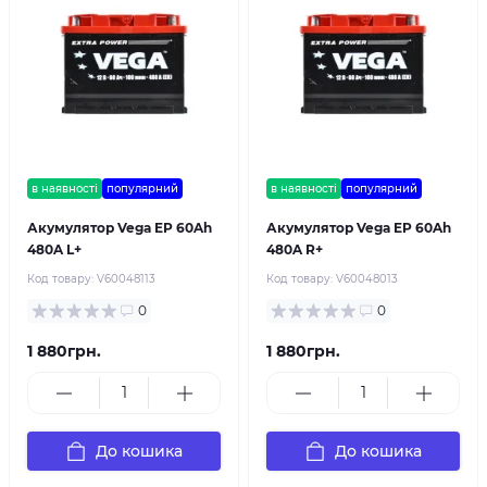
в наявності
популярний
в наявності
популярний
Акумулятор Vega EP 60Ah
Акумулятор Vega EP 60Ah
480A L+
480A R+
Код товару:
V60048113
Код товару:
V60048013
0
0
1 880грн.
1 880грн.
До кошика
До кошика