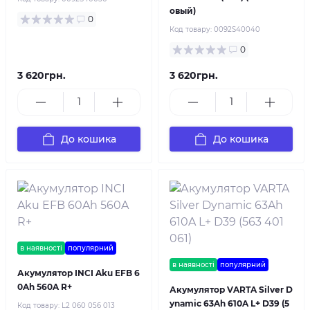
овый)
0
Код товару:
0092S40040
0
3 620грн.
3 620грн.
До кошика
До кошика
в наявності
популярний
в наявності
популярний
Акумулятор INCI Aku EFB 6
0Ah 560A R+
Акумулятор VARTA Silver D
ynamic 63Ah 610A L+ D39 (5
Код товару:
L2 060 056 013