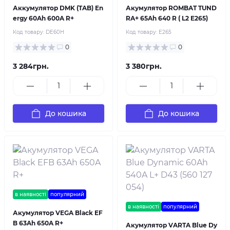
Аккумулятор DMK (TAB) En
Акумулятор ROMBAT TUND
ergy 60Ah 600A R+
RA+ 65Ah 640 R ( L2 E265)
Код товару:
DE60H
Код товару:
E265
0
0
3 284грн.
3 380грн.
До кошика
До кошика
в наявності
популярний
в наявності
популярний
Акумулятор VEGA Black EF
B 63Ah 650A R+
Акумулятор VARTA Blue Dy