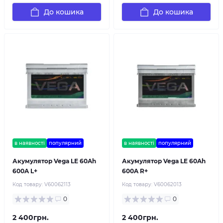
До кошика
До кошика
в наявності
популярний
в наявності
популярний
Акумулятор Vega LE 60Ah
Акумулятор Vega LE 60Ah
600A L+
600A R+
Код товару:
V60062113
Код товару:
V60062013
0
0
2 400грн.
2 400грн.