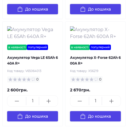
До кошика
До кошика
в наявності
популярний
в наявності
популярний
Акумулятор Vega LE 65Ah 6
Акумулятор X-Forse 62Ah 6
40A R+
00A R+
Код товару:
V65064013
Код товару:
X56219
0
0
2 600грн.
2 670грн.
До кошика
До кошика