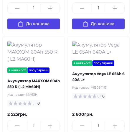
До кошика
До кошика
в наявності
популярний
в наявності
популярний
Акумулятор Vega LE 65Ah 6
40A L+
Акумулятор MAXXOM 60Ah
550 R ( L2 MA60H)
Код товару:
V65064113
Код товару:
MA60H
0
0
2 525грн.
2 600грн.