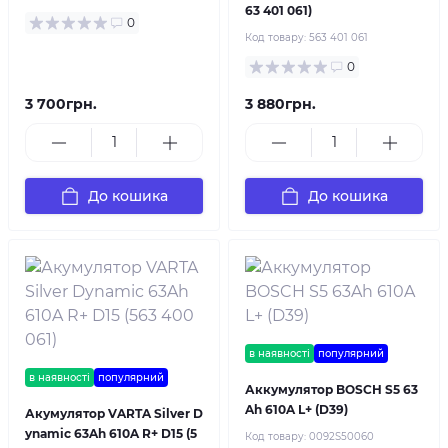
63 401 061)
0
Код товару:
563 401 061
0
3 700грн.
3 880грн.
До кошика
До кошика
в наявності
популярний
в наявності
популярний
Аккумулятор BOSCH S5 63
Ah 610A L+ (D39)
Акумулятор VARTA Silver D
ynamic 63Ah 610A R+ D15 (5
Код товару:
0092S50060