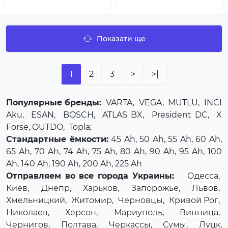
Показати ще
1
2
3
>
>|
Популярные бренды:
VARTA
,
VEGA
,
MUTLU
,
INCI
Aku
,
ESAN
,
BOSCH
,
ATLAS BX
,
President DC
,
X
Forse
, OUTDO,
Topla
;
Стандартные ёмкости:
45 Ah, 50 Ah, 55 Ah, 60 Ah,
65 Ah, 70 Ah, 74 Ah, 75 Ah, 80 Ah, 90 Ah, 95 Ah, 100
Ah, 140 Ah, 190 Ah, 200 Ah, 225 Ah
Отправляем во все города Украины:
Одесса
,
Киев
,
Днепр
,
Харьков
,
Запорожье
,
Львов
,
Хмельницкий
,
Житомир
,
Черновцы
,
Кривой Рог
,
Николаев
,
Херсон
,
Мариуполь
,
Винница
,
Чернигов
,
Полтава
,
Черкассы
,
Сумы
,
Луцк
,