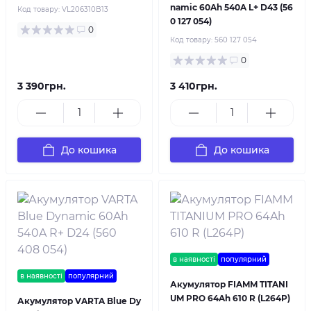
namic 60Ah 540A L+ D43 (56
Код товару:
VL206310B13
0 127 054)
0
Код товару:
560 127 054
0
3 390грн.
3 410грн.
До кошика
До кошика
в наявності
популярний
в наявності
популярний
Акумулятор FIAMM TITANI
UM PRO 64Ah 610 R (L264P)
Акумулятор VARTA Blue Dy