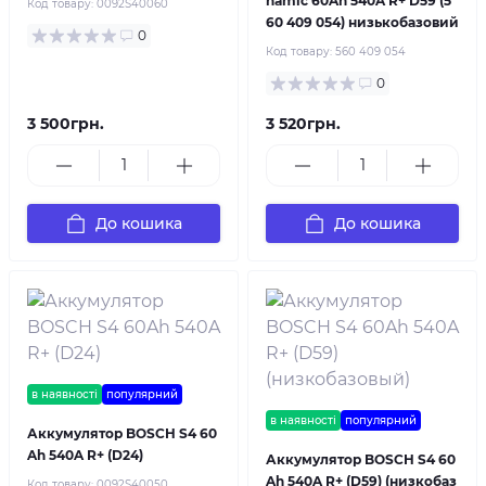
namic 60Ah 540A R+ D59 (5
Код товару:
0092S40060
60 409 054) низькобазовий
0
Код товару:
560 409 054
0
3 500грн.
3 520грн.
До кошика
До кошика
в наявності
популярний
в наявності
популярний
Аккумулятор BOSCH S4 60
Ah 540A R+ (D24)
Аккумулятор BOSCH S4 60
Ah 540A R+ (D59) (низкобаз
Код товару:
0092S40050