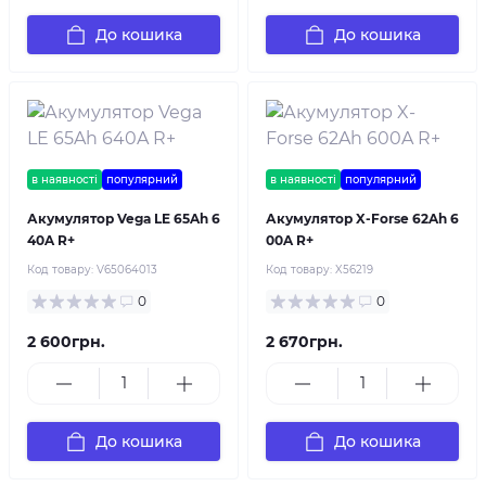
До кошика
До кошика
в наявності
популярний
в наявності
популярний
Акумулятор Vega LE 65Ah 6
Акумулятор X-Forse 62Ah 6
40A R+
00A R+
Код товару:
V65064013
Код товару:
X56219
0
0
2 600грн.
2 670грн.
До кошика
До кошика