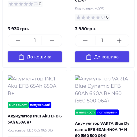
C270)
0
Код товару:
FC270
0
3 930грн.
3 980грн.
До кошика
До кошика
в наявності
популярний
в наявності
популярний
Акумулятор INCI Aku EFB 6
5Ah 650A R+
Акумулятор VARTA Blue Dy
namic EFB 60Ah 640A R+ N
Код товару:
LB3 065 065 013
60 (560 500 064)