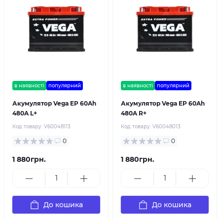
в наявності
популярний
в наявності
популярний
Акумулятор Vega EP 60Ah
Акумулятор Vega EP 60Ah
480A L+
480A R+
Код товару:
V60048113
Код товару:
V60048013
0
0
1 880грн.
1 880грн.
До кошика
До кошика