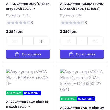
Аккумулятор DMK (TAB) En
Акумулятор ROMBAT TUND
ergy 60Ah 600A R+
RA+ 65Ah 640 R ( L2 E265)
Код товару:
DE60H
Код товару:
E265
0
0
3 284грн.
3 380грн.
До кошика
До кошика
в наявності
популярний
в наявності
популярний
Акумулятор VEGA Black EF
B 63Ah 650A R+
Акумулятор VARTA Blue Dy