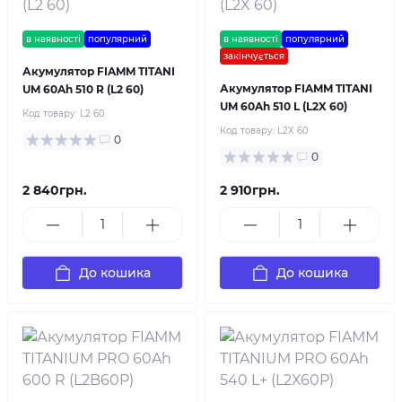
в наявності
популярний
в наявності
популярний
закінчується
Акумулятор FIAMM TITANI
Акумулятор FIAMM TITANI
UM 60Ah 510 R (L2 60)
UM 60Ah 510 L (L2X 60)
Код товару:
L2 60
Код товару:
L2X 60
0
0
2 840грн.
2 910грн.
До кошика
До кошика