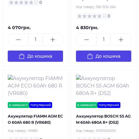
0
Код товару:
560 500 064
0
4 070грн.
4 830грн.
До кошика
До кошика
в наявності
популярний
в наявності
популярний
Акумулятор FIAMM AGM EC
Аккумулятор BOSCH S5 AG
O 60Ah 680 R (VR680)
M 60Ah 680A R+ (D52)
Код товару:
VR680
Код товару:
0092S5A050