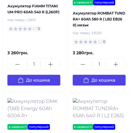
в наявності
популярний
Акумулятор FIAMM TITANI
UM PRO 60Ah 540 R (L260P)
Акумулятор ROMBAT TUND
RA+ 60Ah 580 R ( LB2 EB26
Код товару:
L260P
0) низьк
0
Код товару:
EB260
0
3 260грн.
3 280грн.
До кошика
До кошика
в наявності
популярний
в наявності
популярний