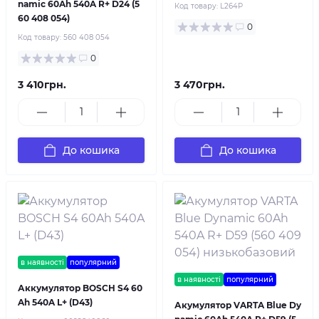
namic 60Ah 540A R+ D24 (5
Код товару:
L264P
60 408 054)
0
Код товару:
560 408 054
0
3 410грн.
3 470грн.
До кошика
До кошика
в наявності
популярний
в наявності
популярний
Аккумулятор BOSCH S4 60
Ah 540A L+ (D43)
Акумулятор VARTA Blue Dy