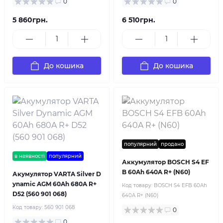
0
0
5 860грн.
6 510грн.
До кошика
До кошика
популярний
продано
в наявності
популярний
Аккумулятор BOSCH S4 EF
B 60Ah 640A R+ (N60)
Акумулятор VARTA Silver D
ynamic AGM 60Ah 680A R+
Код товару:
BOSCH S4 EFB 60Ah
D52 (560 901 068)
640A R+ (N60)
Код товару:
560 901 068
0
0