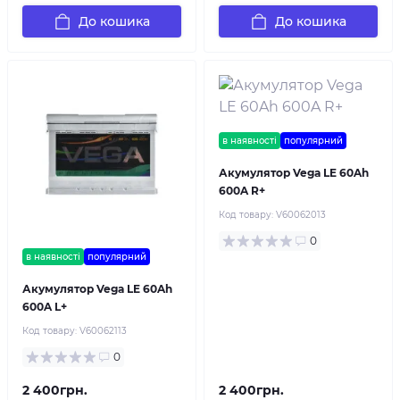
До кошика
До кошика
в наявності
популярний
Акумулятор Vega LE 60Ah
600A R+
Код товару:
V60062013
0
в наявності
популярний
Акумулятор Vega LE 60Ah
600A L+
Код товару:
V60062113
0
2 400грн.
2 400грн.