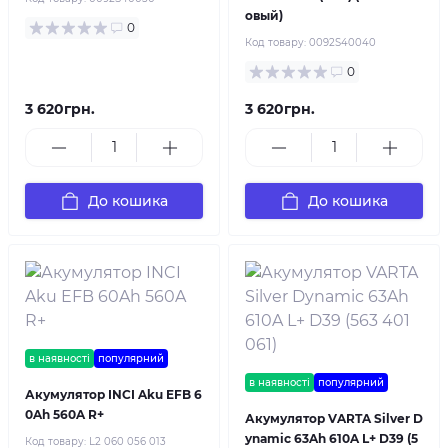
овый)
0
Код товару:
0092S40040
0
3 620грн.
3 620грн.
До кошика
До кошика
в наявності
популярний
в наявності
популярний
Акумулятор INCI Aku EFB 6
0Ah 560A R+
Акумулятор VARTA Silver D
ynamic 63Ah 610A L+ D39 (5
Код товару:
L2 060 056 013