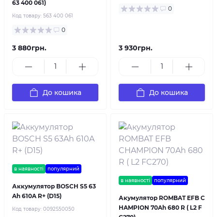
63 400 061)
0
Код товару:
563 400 061
0
3 880грн.
3 930грн.
До кошика
До кошика
в наявності
популярний
в наявності
популярний
Аккумулятор BOSCH S5 63
Ah 610A R+ (D15)
Акумулятор ROMBAT EFB C
HAMPION 70Ah 680 R ( L2 F
Код товару:
0092S50050