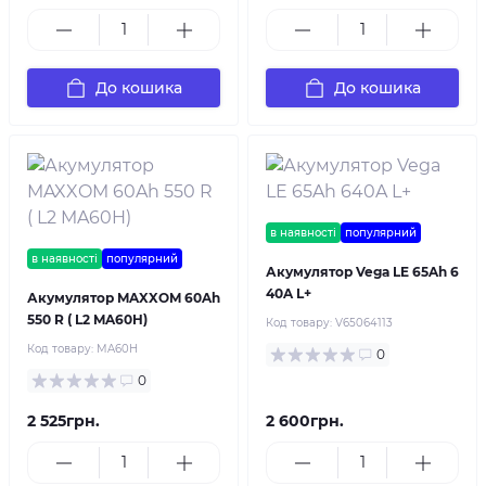
До кошика
До кошика
в наявності
популярний
в наявності
популярний
Акумулятор Vega LE 65Ah 6
40A L+
Акумулятор MAXXOM 60Ah
550 R ( L2 MA60H)
Код товару:
V65064113
Код товару:
MA60H
0
0
2 525грн.
2 600грн.