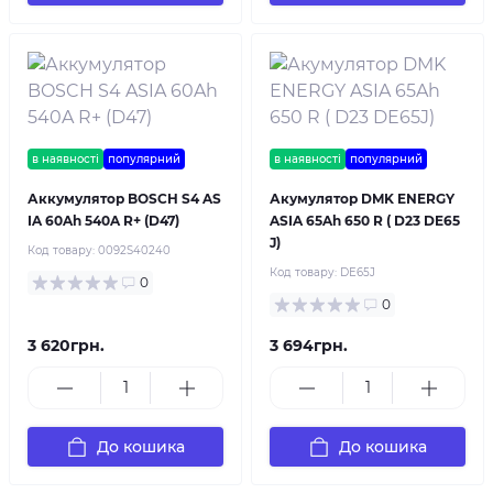
в наявності
популярний
в наявності
популярний
Аккумулятор BOSCH S4 AS
Акумулятор DMK ENERGY
IA 60Ah 540A R+ (D47)
ASIA 65Ah 650 R ( D23 DE65
J)
Код товару:
0092S40240
Код товару:
DE65J
0
0
3 620грн.
3 694грн.
До кошика
До кошика