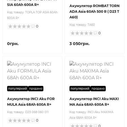
SIA 60Ah 600A R+
Акумулятор ROMBAT TORN
ADA Asia 60Ah 500 R ( D23 T
Код товару:
TOPLA TOP ASIA 60Ah
A60)
600A R+
Код товару:
TA60
0
0
0грн.
3 050грн.
популярний
продано
популярний
продано
Акумулятор INCI Aku FOR
Акумулятор INCI Aku MAXI
MULA Asia 68Ah 600A R+
MA Asia 68Ah 600A R+
Код товару:
D23 068 060 011
Код товару:
INCI Aku MAXIMA
Asia 68Ah 600A R+
0
0