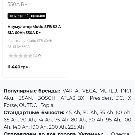
популярний
продано
Акумулятор Mutlu SFB S2 A
SIA 60Ah 550A R+
Код товару:
Mutlu SFB 60Ah
АЗИЯ R+ 550A
0
6 440грн.
Популярные бренды:
VARTA
,
VEGA
,
MUTLU
,
INCI
Aku
,
ESAN
,
BOSCH
,
ATLAS BX
,
President DC
,
X
Forse
, OUTDO,
Topla
;
Стандартные ёмкости:
45 Ah, 50 Ah, 55 Ah, 60 Ah,
65 Ah, 70 Ah, 74 Ah, 75 Ah, 80 Ah, 90 Ah, 95 Ah, 100
Ah, 140 Ah, 190 Ah, 200 Ah, 225 Ah
Отправляем во все города Украины:
Одесса
,