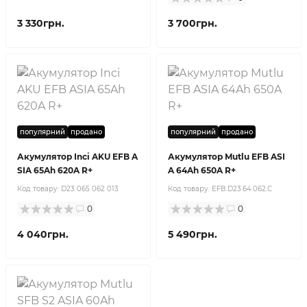
3 330грн.
3 700грн.
популярний
продано
популярний
продано
Акумулятор Inci AKU EFB A
Акумулятор Mutlu EFB ASI
SIA 65Ah 620A R+
A 64Ah 650A R+
Код товару:
D23 065 062 013
Код товару:
EFB.D23.64.062.C
0
0
4 040грн.
5 490грн.