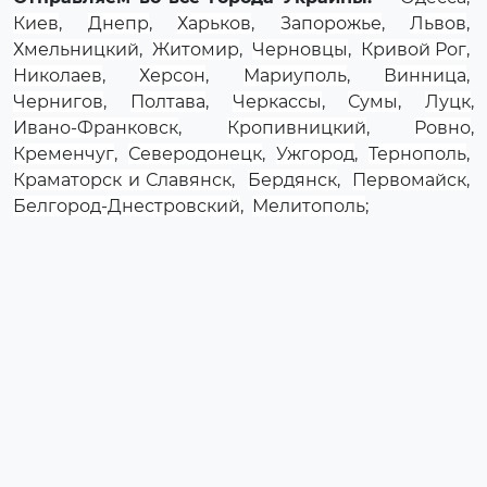
Киев
,
Днепр
,
Харьков
,
Запорожье
,
Львов
,
Хмельницкий
,
Житомир
,
Черновцы
,
Кривой Рог
,
Николаев
,
Херсон
,
Мариуполь
,
Винница
,
Чернигов
,
Полтава
,
Черкассы
,
Сумы
,
Луцк
,
Ивано-Франковск
,
Кропивницкий
,
Ровно
,
Кременчуг
,
Северодонецк
,
Ужгород
,
Тернополь
,
Краматорск и Славянск
,
Бердянск
,
Первомайск
,
Белгород-Днестровский
,
Мелитополь
;