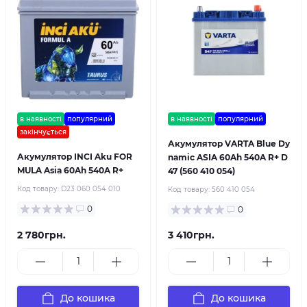
в наявності
популярний
в наявності
популярний
закінчується
Акумулятор VARTA Blue Dy
Акумулятор INCI Aku FOR
namic ASIA 60Ah 540A R+ D
MULA Asia 60Ah 540A R+
47 (560 410 054)
Код товару:
D23 060 054 010
Код товару:
560 410 054
0
0
2 780грн.
3 410грн.
До кошика
До кошика