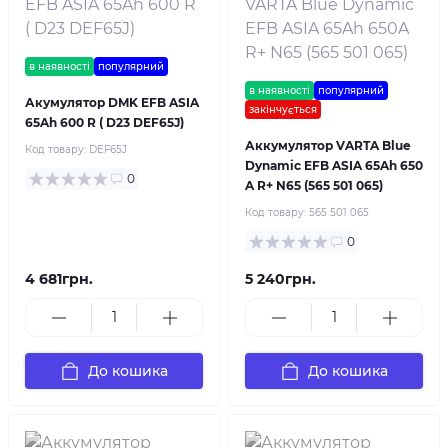
в наявності
популярний
в наявності
популярний
Акумулятор DMK EFB ASIA
закінчується
65Ah 600 R ( D23 DEF65J)
Аккумулятор VARTA Blue
Код товару:
DEF65J
Dynamic EFB ASIA 65Ah 650
0
A R+ N65 (565 501 065)
Код товару:
565 501 065
0
4 681грн.
5 240грн.
До кошика
До кошика