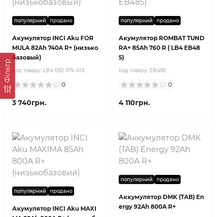
популярний
продано
популярний
продано
Акумулятор INCI Aku FOR
Акумулятор ROMBAT TUND
MULA 82Ah 740A R+ (низько
RA+ 85Ah 760 R ( LB4 EB48
базовый)
5)
Фільтр
Код товару:
LB4 082 074 013
Код товару:
EB485
0
0
3 740грн.
4 110грн.
популярний
продано
популярний
продано
Аккумулятор DMK (TAB) En
ergy 92Ah 800A R+
Акумулятор INCI Aku MAXI