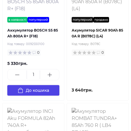
в наявності
популярний
популярний
продано
Аккумулятор BOSCH S5 85
Акумулятор SICAR 90Ah 85
Ah 800A R+ (F18)
0A R (B078C) (L4)
Код товару:
0092S50100
Код товару:
B078C
0
0
5 330грн.
3 640грн.
До кошика