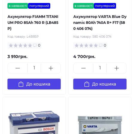
в наявності
популярний
в наявності
популярний
Акумулятор FIAMM TITANI
Акумулятор VARTA Blue Dy
UM PRO 85Ah 760 R (LB485
namic 80Ah 740A R+ F17 (58
P)
0 406 074)
Код товару:
L4B85P
Код товару:
580 406 074
0
0
3 910грн.
4 700грн.
До кошика
До кошика