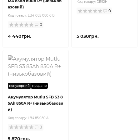
MA 85Ah 800A R+ (низькоб
Код товару:
DE92H
азовий)
0
Код товару:
LB4 085 080 013
0
4 440грн.
5 030грн.
популярний
продано
Акумулятор Mutlu SFB S3 8
5Ah 850A R+ (низькобазови
й)
Код товару:
LB4.85.080.A
0
5 870грн.