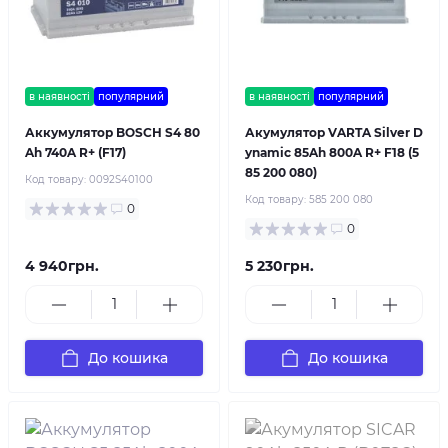
в наявності
популярний
в наявності
популярний
Аккумулятор BOSCH S4 80
Акумулятор VARTA Silver D
Ah 740A R+ (F17)
ynamic 85Ah 800A R+ F18 (5
85 200 080)
Код товару:
0092S40100
Код товару:
585 200 080
0
0
4 940грн.
5 230грн.
До кошика
До кошика