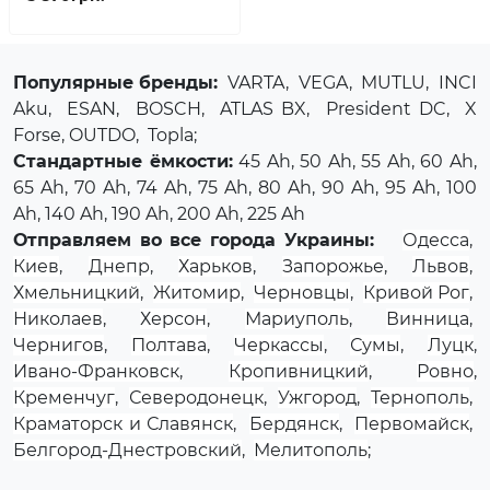
Популярные бренды:
VARTA
,
VEGA
,
MUTLU
,
INCI
Aku
,
ESAN
,
BOSCH
,
ATLAS BX
,
President DC
,
X
Forse
, OUTDO,
Topla
;
Стандартные ёмкости:
45 Ah, 50 Ah, 55 Ah, 60 Ah,
65 Ah, 70 Ah, 74 Ah, 75 Ah, 80 Ah, 90 Ah, 95 Ah, 100
Ah, 140 Ah, 190 Ah, 200 Ah, 225 Ah
Отправляем во все города Украины:
Одесса
,
Киев
,
Днепр
,
Харьков
,
Запорожье
,
Львов
,
Хмельницкий
,
Житомир
,
Черновцы
,
Кривой Рог
,
Николаев
,
Херсон
,
Мариуполь
,
Винница
,
Чернигов
,
Полтава
,
Черкассы
,
Сумы
,
Луцк
,
Ивано-Франковск
,
Кропивницкий
,
Ровно
,
Кременчуг
,
Северодонецк
,
Ужгород
,
Тернополь
,
Краматорск и Славянск
,
Бердянск
,
Первомайск
,
Белгород-Днестровский
,
Мелитополь
;