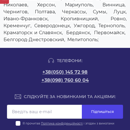
Николаев
,
Херсон
,
Мариуполь
,
Винница
,
Чернигов
,
Полтава
,
Черкассы
,
Сумы
,
Луцк
,
Ивано-Франковск
,
Кропивницкий
,
Ровно
,
Кременчуг
,
Северодонецк
,
Ужгород
,
Тернополь
,
Краматорск и Славянск
,
Бердянск
,
Первомайск
,
Белгород-Днестровский
,
Мелитополь
;
ТЕЛЕФОНИ:
+38(050) 145 72 98
+38(098) 760 60 04
СЛІДКУЙТЕ ЗА НОВИНКАМИ ТА АКЦІЯМИ:
Підпишіться
Я прочитав
Політика конфіденційності
і згоден з вимогами