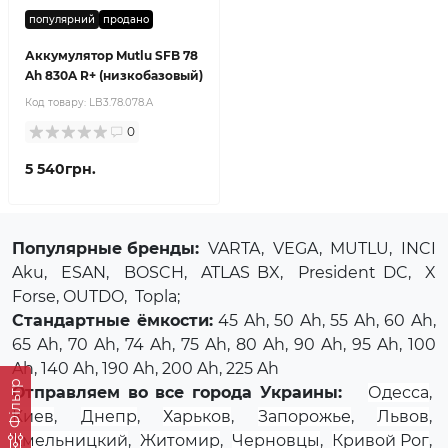
популярний
продано
Аккумулятор Mutlu SFB 78
Ah 830A R+ (низкобазовый)
Код товару:
LB3.78.078.A
0
5 540грн.
Популярные бренды:
VARTA
,
VEGA
,
MUTLU
,
INCI
Aku
,
ESAN
,
BOSCH
,
ATLAS BX
,
President DC
,
X
Forse
, OUTDO,
Topla
;
Стандартные ёмкости:
45 Ah, 50 Ah, 55 Ah, 60 Ah,
65 Ah, 70 Ah, 74 Ah, 75 Ah, 80 Ah, 90 Ah, 95 Ah, 100
Ah, 140 Ah, 190 Ah, 200 Ah, 225 Ah
Фільтр
Отправляем во все города Украины:
Одесса
,
Киев
,
Днепр
,
Харьков
,
Запорожье
,
Львов
,
Хмельницкий
,
Житомир
,
Черновцы
,
Кривой Рог
,