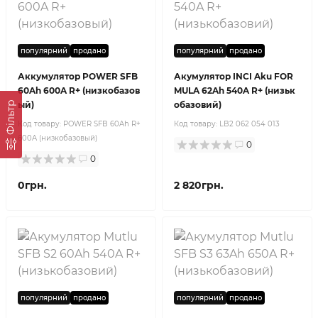
популярний
продано
популярний
продано
Аккумулятор POWER SFB
Акумулятор INCI Aku FOR
60Ah 600A R+ (низкобазов
MULA 62Ah 540A R+ (низьк
Фільтр
ый)
обазовий)
Код товару:
POWER SFB 60Ah R+
Код товару:
LB2 062 054 013
600A (низкобазовый)
0
0
0грн.
2 820грн.
популярний
продано
популярний
продано