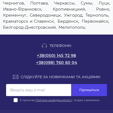
Чернигов
,
Полтава
,
Черкассы
,
Сумы
,
Луцк
,
Ивано-Франковск
,
Кропивницкий
,
Ровно
,
Кременчуг
,
Северодонецк
,
Ужгород
,
Тернополь
,
Краматорск и Славянск
,
Бердянск
,
Первомайск
,
Белгород-Днестровский
,
Мелитополь
;
ТЕЛЕФОНИ:
+38(050) 145 72 98
+38(098) 760 60 04
СЛІДКУЙТЕ ЗА НОВИНКАМИ ТА АКЦІЯМИ:
Підпишіться
Я прочитав
Політика конфіденційності
і згоден з вимогами