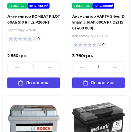
в наявності
популярний
в наявності
популярний
Акумулятор ROMBAT PILOT
Акумулятор VARTA Silver D
60Ah 510 R ( L2 P260N)
ynamic 61Ah 600A R+ D21 (5
61 400 060)
Код товару:
P260N
Код товару:
561 400 060
0
0
2 550грн.
3 760грн.
До кошика
До кошика