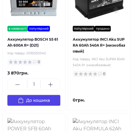
в наявності
популярний
популярний
продано
Аккумулятор BOSCH S5 61
Аккумулятор INCI Aku SUP
Ah 600A R+ (D21)
RA 60Ah 540A R+ (низкобаз
овый)
Код товару:
0092S50040
Код товару:
INCI Aku SUPRA 60Ah
0
540A R+ (низкобазовый)
3 870грн.
0
0грн.
До кошика