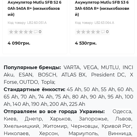
Акумулятор Mutlu SFB S2 6
Акумулятор Mutlu SFB S3 6
0Ah 540A R+ (низькобазов
3Ah 650A R+ (низькобазови
ий)
й)
Код товару:
LB2.60.051.A
Код товару:
LВ2.63.064.A
0
0
4 090грн.
4 530грн.
Популярные бренды:
VARTA
,
VEGA
,
MUTLU
,
INCI
Aku
,
ESAN
,
BOSCH
,
ATLAS BX
,
President DC
,
X
Forse
, OUTDO,
Topla
;
Стандартные ёмкости:
45 Ah, 50 Ah, 55 Ah, 60 Ah,
65 Ah, 70 Ah, 74 Ah, 75 Ah, 80 Ah, 90 Ah, 95 Ah, 100
Ah, 140 Ah, 190 Ah, 200 Ah, 225 Ah
Отправляем во все города Украины:
Одесса
,
Киев
,
Днепр
,
Харьков
,
Запорожье
,
Львов
,
Хмельницкий
,
Житомир
,
Черновцы
,
Кривой Рог
,
Николаев
,
Херсон
,
Мариуполь
,
Винница
,