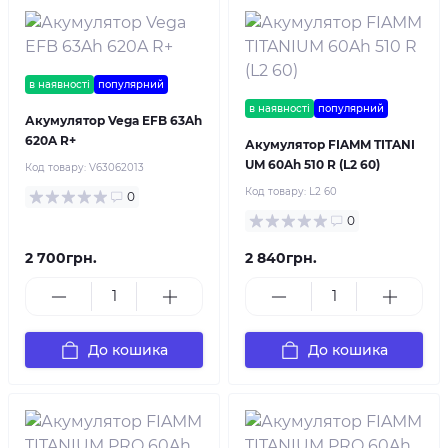
в наявності
популярний
в наявності
популярний
Акумулятор Vega EFB 63Ah
620A R+
Акумулятор FIAMM TITANI
UM 60Ah 510 R (L2 60)
Код товару:
V63062013
Код товару:
L2 60
0
0
2 700грн.
2 840грн.
До кошика
До кошика