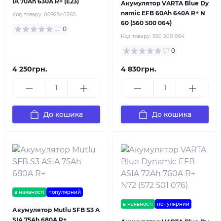
IA 70Ah 630A R+ (E23)
Акумулятор VARTA Blue Dy
namic EFB 60Ah 640A R+ N
Код товару:
0092S40260
60 (560 500 064)
0
Код товару:
560 500 064
0
4 250грн.
4 830грн.
До кошика
До кошика
в наявності
популярний
в наявності
популярний
Акумулятор Mutlu SFB S3 A
SIA 75Ah 680A R+