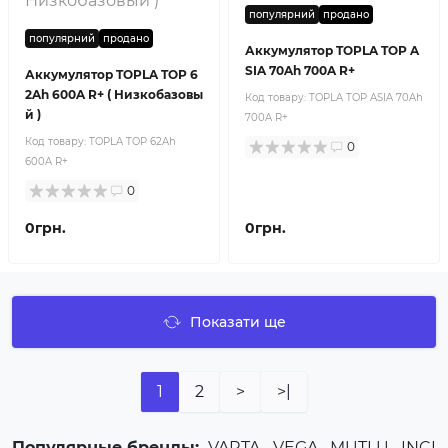
популярний
продано
популярний
продано
Аккумулятор TOPLA TOP A
SIA 70Ah 700A R+
Аккумулятор TOPLA TOP 6
2Ah 600A R+ ( Низкобазовы
Код товару:
TOPLA TOP ASIA 70Ah
й )
700A R+
Код товару:
TOPLA TOP 62Ah
0
600A R+
0
0грн.
0грн.
Показати ще
1
2
>
>|
Популярные бренды:
VARTA
,
VEGA
,
MUTLU
,
INCI