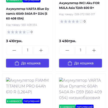
в наявності
популярний
Акумулятор INCI Aku FOR
MULA Asia 72Ah 600 R+
Акумулятор VARTA Blue Dy
namic 60Ah 540A R+ D24 (5
Код товару:
D26 072 060 017
60 408 054)
0
Код товару:
560 408 054
0
3 410грн.
3 450грн.
До кошика
До кошика
в наявності
популярний
в наявності
популярний