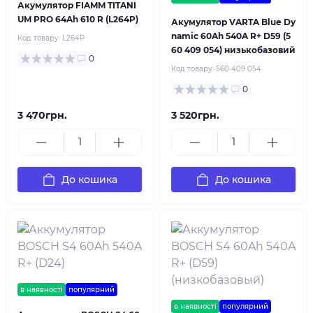
Акумулятор FIAMM TITANI
UM PRO 64Ah 610 R (L264P)
Акумулятор VARTA Blue Dy
namic 60Ah 540A R+ D59 (5
Код товару:
L264P
60 409 054) низькобазовий
0
Код товару:
560 409 054
0
3 470грн.
3 520грн.
До кошика
До кошика
в наявності
популярний
в наявності
популярний