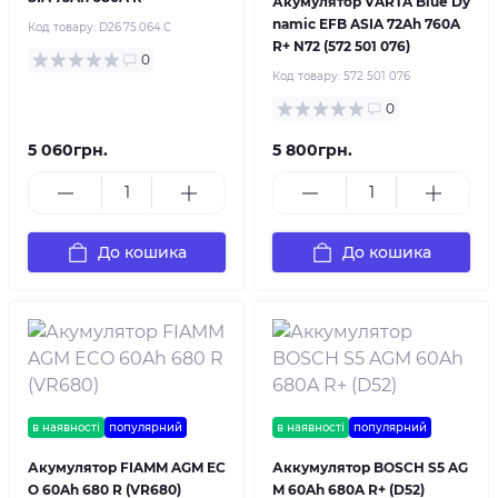
Акумулятор VARTA Blue Dy
namic EFB ASIA 72Ah 760A
Код товару:
D26.75.064.C
R+ N72 (572 501 076)
0
Код товару:
572 501 076
0
5 060грн.
5 800грн.
До кошика
До кошика
в наявності
популярний
в наявності
популярний
Акумулятор FIAMM AGM EC
Аккумулятор BOSCH S5 AG
O 60Ah 680 R (VR680)
M 60Ah 680A R+ (D52)