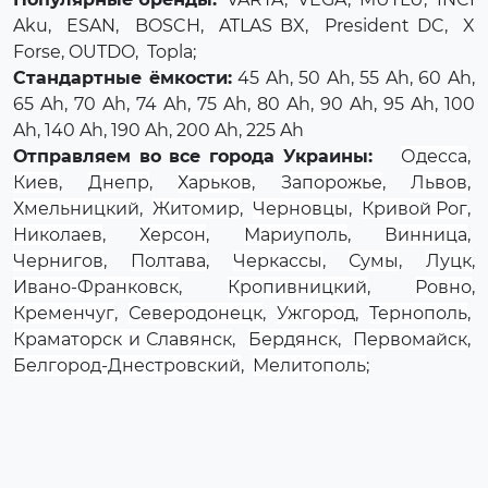
Aku
,
ESAN
,
BOSCH
,
ATLAS BX
,
President DC
,
X
Forse
, OUTDO,
Topla
;
Стандартные ёмкости:
45 Ah, 50 Ah, 55 Ah, 60 Ah,
65 Ah, 70 Ah, 74 Ah, 75 Ah, 80 Ah, 90 Ah, 95 Ah, 100
Ah, 140 Ah, 190 Ah, 200 Ah, 225 Ah
Отправляем во все города Украины:
Одесса
,
Киев
,
Днепр
,
Харьков
,
Запорожье
,
Львов
,
Хмельницкий
,
Житомир
,
Черновцы
,
Кривой Рог
,
Николаев
,
Херсон
,
Мариуполь
,
Винница
,
Чернигов
,
Полтава
,
Черкассы
,
Сумы
,
Луцк
,
Ивано-Франковск
,
Кропивницкий
,
Ровно
,
Кременчуг
,
Северодонецк
,
Ужгород
,
Тернополь
,
Краматорск и Славянск
,
Бердянск
,
Первомайск
,
Белгород-Днестровский
,
Мелитополь
;