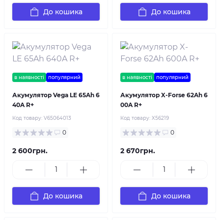
До кошика
До кошика
в наявності
популярний
в наявності
популярний
Акумулятор Vega LE 65Ah 6
Акумулятор X-Forse 62Ah 6
40A R+
00A R+
Код товару:
V65064013
Код товару:
X56219
0
0
2 600грн.
2 670грн.
До кошика
До кошика