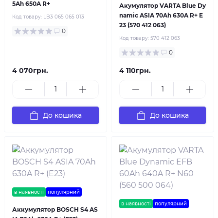
5Ah 650A R+
Акумулятор VARTA Blue Dy
namic ASIA 70Ah 630A R+ E
Код товару:
LB3 065 065 013
23 (570 412 063)
0
Код товару:
570 412 063
0
4 070грн.
4 110грн.
До кошика
До кошика
в наявності
популярний
в наявності
популярний
Аккумулятор BOSCH S4 AS