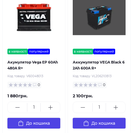
в наявності
популярний
в наявності
популярний
Акумулятор Vega EP 60Ah
Аккумулятор VEGA Black 6
480A R+
2Ah 600A R+
Код товару:
V60048013
Код товару:
VL206210B13
0
0
1 880грн.
2 100грн.
До кошика
До кошика