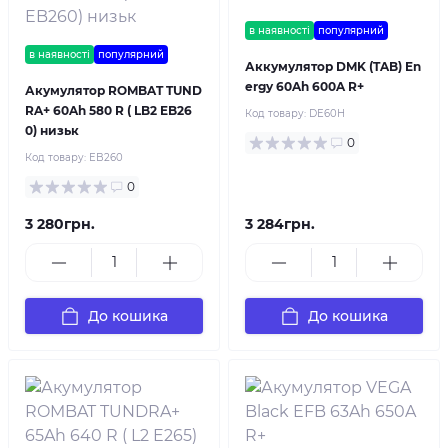
в наявності
популярний
в наявності
популярний
Аккумулятор DMK (TAB) En
ergy 60Ah 600A R+
Акумулятор ROMBAT TUND
RA+ 60Ah 580 R ( LB2 EB26
Код товару:
DE60H
0) низьк
0
Код товару:
EB260
0
3 280грн.
3 284грн.
До кошика
До кошика