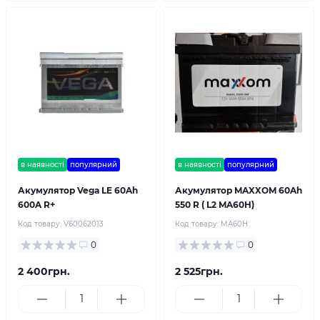
в наявності
популярний
в наявності
популярний
Акумулятор Vega LE 60Ah
Акумулятор MAXXOM 60Ah
600A R+
550 R ( L2 MA60H)
Код товару:
V60062013
Код товару:
MA60H
0
0
2 400грн.
2 525грн.