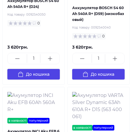
Аккумулятор BOSCH S4 60
Ah 540A R+ (D24)
Аккумулятор BOSCH S4 60
Ah 540A R+ (D59) (низкобаз
Код товару:
0092S40050
овый)
0
Код товару:
0092S40040
0
3 620грн.
3 620грн.
До кошика
До кошика
в наявності
популярний
в наявності
популярний
Акумулятор INCI Aku EFB 6