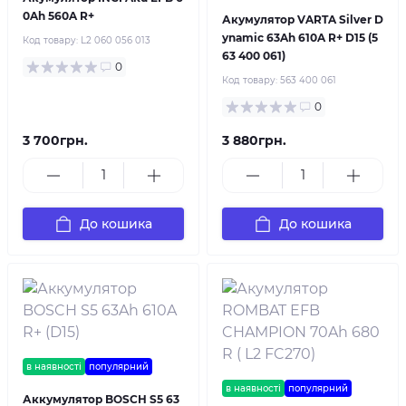
0Ah 560A R+
Акумулятор VARTA Silver D
ynamic 63Ah 610A R+ D15 (5
Код товару:
L2 060 056 013
63 400 061)
0
Код товару:
563 400 061
0
3 700грн.
3 880грн.
До кошика
До кошика
в наявності
популярний
в наявності
популярний
Аккумулятор BOSCH S5 63