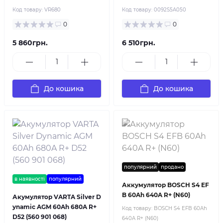
Код товару:
VR680
Код товару:
0092S5A050
0
0
5 860грн.
6 510грн.
До кошика
До кошика
популярний
продано
в наявності
популярний
Аккумулятор BOSCH S4 EF
B 60Ah 640A R+ (N60)
Акумулятор VARTA Silver D
ynamic AGM 60Ah 680A R+
Код товару:
BOSCH S4 EFB 60Ah
D52 (560 901 068)
640A R+ (N60)