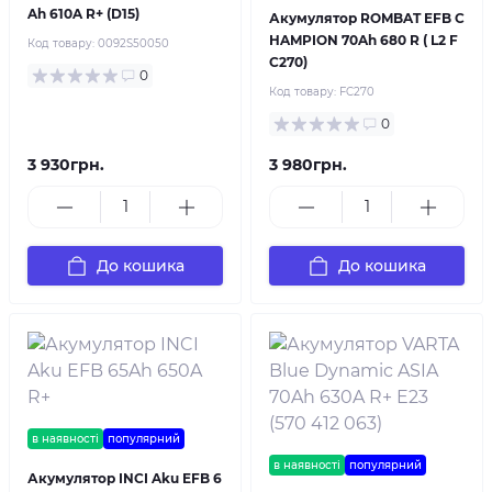
Ah 610A R+ (D15)
Акумулятор ROMBAT EFB C
HAMPION 70Ah 680 R ( L2 F
Код товару:
0092S50050
C270)
0
Код товару:
FC270
0
3 930грн.
3 980грн.
До кошика
До кошика
в наявності
популярний
в наявності
популярний
Акумулятор INCI Aku EFB 6