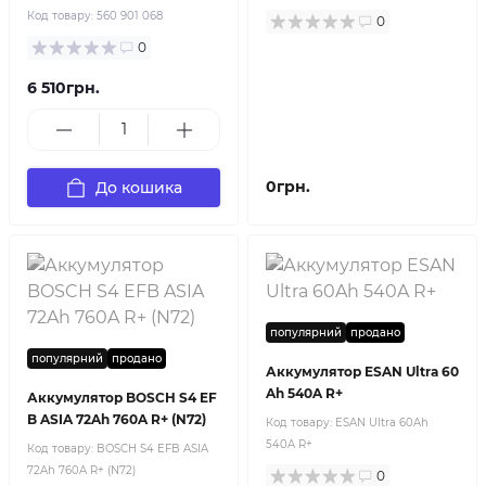
Код товару:
560 901 068
0
0
6 510грн.
0грн.
До кошика
популярний
продано
популярний
продано
Аккумулятор ESAN Ultra 60
Ah 540A R+
Аккумулятор BOSCH S4 EF
B ASIA 72Ah 760A R+ (N72)
Код товару:
ESAN Ultra 60Ah
540A R+
Код товару:
BOSCH S4 EFB ASIA
72Ah 760A R+ (N72)
0