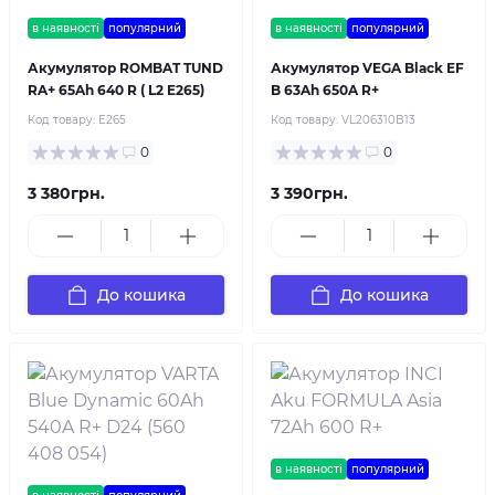
в наявності
популярний
в наявності
популярний
Акумулятор ROMBAT TUND
Акумулятор VEGA Black EF
RA+ 65Ah 640 R ( L2 E265)
B 63Ah 650A R+
Код товару:
E265
Код товару:
VL206310B13
0
0
3 380грн.
3 390грн.
До кошика
До кошика
в наявності
популярний