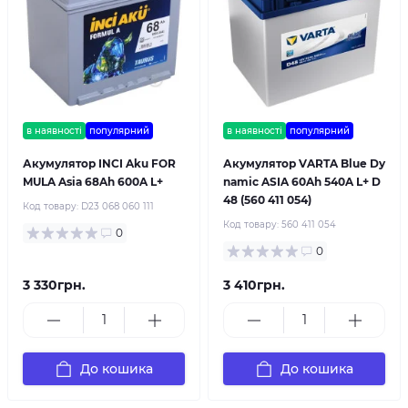
в наявності
популярний
в наявності
популярний
Акумулятор INCI Aku FOR
Акумулятор VARTA Blue Dy
MULA Asia 68Ah 600A L+
namic ASIA 60Ah 540A L+ D
48 (560 411 054)
Код товару:
D23 068 060 111
Код товару:
560 411 054
0
0
3 330грн.
3 410грн.
До кошика
До кошика