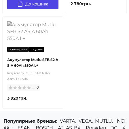
2 780грн.
До кошика
популярний
продано
Акумулятор Mutlu SFB S2 A
SIA 60Ah 550A L+
Код товару:
Mutlu SFB 60Ah
АЗИЯ L+ 550A
0
3 920грн.
Популярные бренды:
VARTA
,
VEGA
,
MUTLU
,
INCI
Aku
,
ESAN
,
BOSCH
,
ATLAS BX
,
President DC
,
X