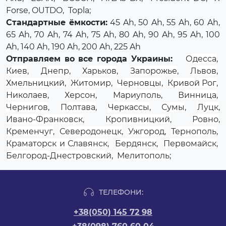
Forse
, OUTDO,
Topla
;
Стандартные ёмкости:
45 Ah, 50 Ah, 55 Ah, 60 Ah,
65 Ah, 70 Ah, 74 Ah, 75 Ah, 80 Ah, 90 Ah, 95 Ah, 100
Ah, 140 Ah, 190 Ah, 200 Ah, 225 Ah
Отправляем во все города Украины:
Одесса
,
Киев
,
Днепр
,
Харьков
,
Запорожье
,
Львов
,
Хмельницкий
,
Житомир
,
Черновцы
,
Кривой Рог
,
Николаев
,
Херсон
,
Мариуполь
,
Винница
,
Чернигов
,
Полтава
,
Черкассы
,
Сумы
,
Луцк
,
Ивано-Франковск
,
Кропивницкий
,
Ровно
,
Кременчуг
,
Северодонецк
,
Ужгород
,
Тернополь
,
Краматорск и Славянск
,
Бердянск
,
Первомайск
,
Белгород-Днестровский
,
Мелитополь
;
ТЕЛЕФОНИ:
+38(050) 145 72 98