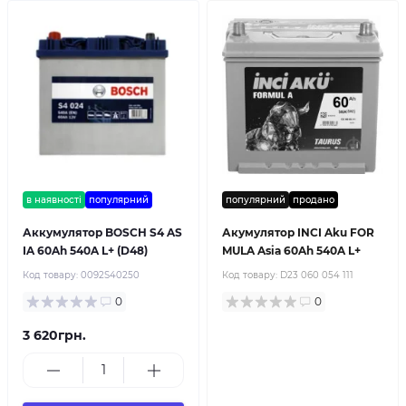
в наявності
популярний
популярний
продано
Аккумулятор BOSCH S4 AS
Акумулятор INCI Aku FOR
IA 60Ah 540A L+ (D48)
MULA Asia 60Ah 540A L+
Код товару:
0092S40250
Код товару:
D23 060 054 111
0
0
3 620грн.