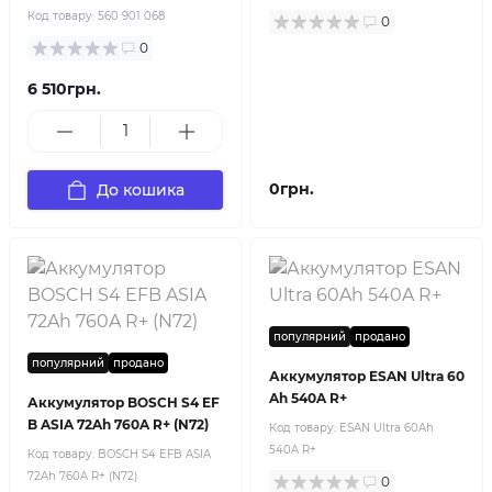
Код товару:
560 901 068
0
0
6 510грн.
0грн.
До кошика
популярний
продано
популярний
продано
Аккумулятор ESAN Ultra 60
Ah 540A R+
Аккумулятор BOSCH S4 EF
B ASIA 72Ah 760A R+ (N72)
Код товару:
ESAN Ultra 60Ah
540A R+
Код товару:
BOSCH S4 EFB ASIA
72Ah 760A R+ (N72)
0