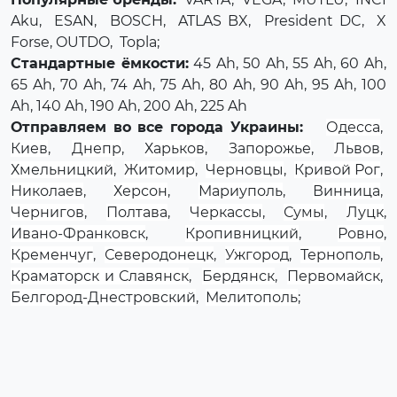
Aku
,
ESAN
,
BOSCH
,
ATLAS BX
,
President DC
,
X
Forse
, OUTDO,
Topla
;
Стандартные ёмкости:
45 Ah, 50 Ah, 55 Ah, 60 Ah,
65 Ah, 70 Ah, 74 Ah, 75 Ah, 80 Ah, 90 Ah, 95 Ah, 100
Ah, 140 Ah, 190 Ah, 200 Ah, 225 Ah
Отправляем во все города Украины:
Одесса
,
Киев
,
Днепр
,
Харьков
,
Запорожье
,
Львов
,
Хмельницкий
,
Житомир
,
Черновцы
,
Кривой Рог
,
Николаев
,
Херсон
,
Мариуполь
,
Винница
,
Чернигов
,
Полтава
,
Черкассы
,
Сумы
,
Луцк
,
Ивано-Франковск
,
Кропивницкий
,
Ровно
,
Кременчуг
,
Северодонецк
,
Ужгород
,
Тернополь
,
Краматорск и Славянск
,
Бердянск
,
Первомайск
,
Белгород-Днестровский
,
Мелитополь
;