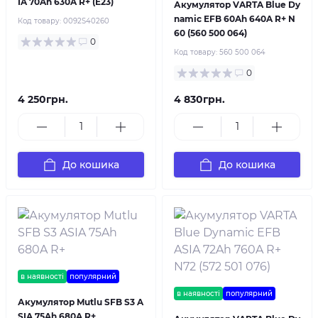
IA 70Ah 630A R+ (E23)
Акумулятор VARTA Blue Dy
namic EFB 60Ah 640A R+ N
Код товару:
0092S40260
60 (560 500 064)
0
Код товару:
560 500 064
0
4 250грн.
4 830грн.
До кошика
До кошика
в наявності
популярний
в наявності
популярний
Акумулятор Mutlu SFB S3 A
SIA 75Ah 680A R+