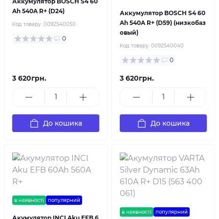
Аккумулятор BOSCH S4 60
Ah 540A R+ (D24)
Аккумулятор BOSCH S4 60
Ah 540A R+ (D59) (низкобаз
Код товару:
0092S40050
овый)
0
Код товару:
0092S40040
0
3 620грн.
3 620грн.
До кошика
До кошика
в наявності
популярний
в наявності
популярний
Акумулятор INCI Aku EFB 6