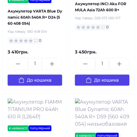
в наявності
популярний
Акумулятор INCI Aku FOR
MULA Asia 72Ah 600 R+
Акумулятор VARTA Blue Dy
namic 60Ah 540A R+ D24 (5
Код товару:
D26 072 060 017
60 408 054)
0
Код товару:
560 408 054
0
3 410грн.
3 450грн.
До кошика
До кошика
в наявності
популярний
в наявності
популярний