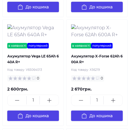
До кошика
До кошика
в наявності
популярний
в наявності
популярний
Акумулятор Vega LE 65Ah 6
Акумулятор X-Forse 62Ah 6
40A R+
00A R+
Код товару:
V65064013
Код товару:
X56219
0
0
2 600грн.
2 670грн.
До кошика
До кошика