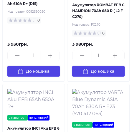
Ah 610A R+ (D15)
Акумулятор ROMBAT EFB C
HAMPION 70Ah 680 R ( L2 F
Код товару:
0092S50050
C270)
0
Код товару:
FC270
0
3 930грн.
3 980грн.
До кошика
До кошика
в наявності
популярний
в наявності
популярний
Акумулятор INCI Aku EFB 6