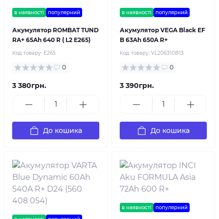
в наявності
популярний
в наявності
популярний
Акумулятор ROMBAT TUND
Акумулятор VEGA Black EF
RA+ 65Ah 640 R ( L2 E265)
B 63Ah 650A R+
Код товару:
E265
Код товару:
VL206310B13
0
0
3 380грн.
3 390грн.
До кошика
До кошика
в наявності
популярний