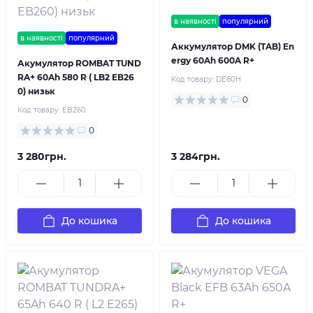
в наявності
популярний
в наявності
популярний
Аккумулятор DMK (TAB) En
ergy 60Ah 600A R+
Акумулятор ROMBAT TUND
RA+ 60Ah 580 R ( LB2 EB26
Код товару:
DE60H
0) низьк
0
Код товару:
EB260
0
3 280грн.
3 284грн.
До кошика
До кошика