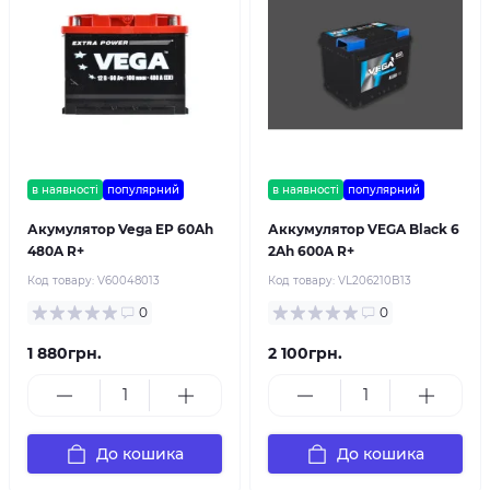
в наявності
популярний
в наявності
популярний
Акумулятор Vega EP 60Ah
Аккумулятор VEGA Black 6
480A R+
2Ah 600A R+
Код товару:
V60048013
Код товару:
VL206210B13
0
0
1 880грн.
2 100грн.
До кошика
До кошика