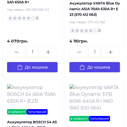
5Ah 650A R+
Акумулятор VARTA Blue Dy
namic ASIA 70Ah 630A R+ E
Код товару:
LB3 065 065 013
23 (570 412 063)
0
Код товару:
570 412 063
0
4 070грн.
4 110грн.
До кошика
До кошика
в наявності
популярний
в наявності
популярний
Аккумулятор BOSCH S4 AS