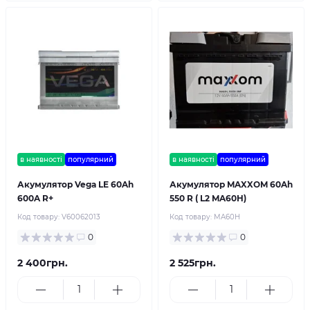
в наявності
популярний
в наявності
популярний
Акумулятор Vega LE 60Ah
Акумулятор MAXXOM 60Ah
600A R+
550 R ( L2 MA60H)
Код товару:
V60062013
Код товару:
MA60H
0
0
2 400грн.
2 525грн.