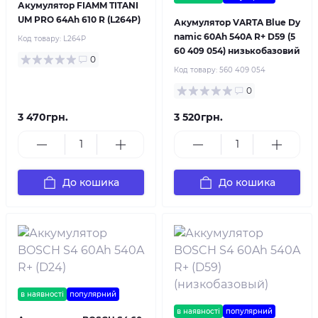
Акумулятор FIAMM TITANI
UM PRO 64Ah 610 R (L264P)
Акумулятор VARTA Blue Dy
namic 60Ah 540A R+ D59 (5
Код товару:
L264P
60 409 054) низькобазовий
0
Код товару:
560 409 054
0
3 470грн.
3 520грн.
До кошика
До кошика
в наявності
популярний
в наявності
популярний