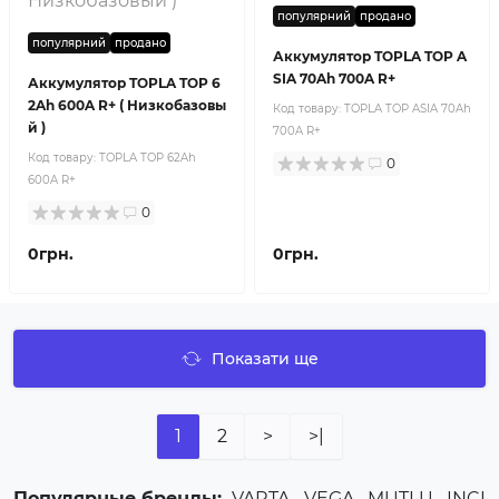
популярний
продано
популярний
продано
Аккумулятор TOPLA TOP A
SIA 70Ah 700A R+
Аккумулятор TOPLA TOP 6
2Ah 600A R+ ( Низкобазовы
Код товару:
TOPLA TOP ASIA 70Ah
й )
700A R+
Код товару:
TOPLA TOP 62Ah
0
600A R+
0
0грн.
0грн.
Показати ще
1
2
>
>|
Популярные бренды:
VARTA
,
VEGA
,
MUTLU
,
INCI