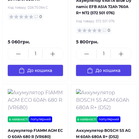
Акумулятор VARTA Blue Dy
namic EFB ASIA 72Ah 760A
Код товару:
D26.75.064.C
R+ N72 (572 501 076)
0
Код товару:
572 501 076
0
5 060грн.
5 800грн.
До кошика
До кошика
в наявності
популярний
в наявності
популярний
Акумулятор FIAMM AGM EC
Аккумулятор BOSCH S5 AG
O 60Ah 680 R (VR680)
M 60Ah 680A R+ (D52)