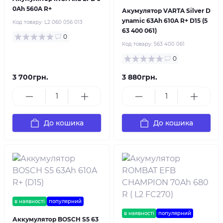
0Ah 560A R+
Акумулятор VARTA Silver D
ynamic 63Ah 610A R+ D15 (5
Код товару:
L2 060 056 013
63 400 061)
0
Код товару:
563 400 061
0
3 700грн.
3 880грн.
До кошика
До кошика
в наявності
популярний
в наявності
популярний
Аккумулятор BOSCH S5 63