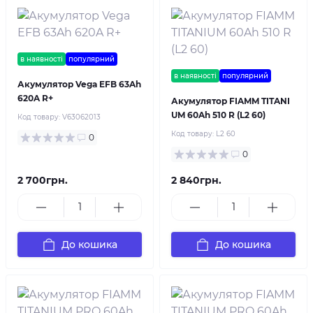
в наявності
популярний
в наявності
популярний
Акумулятор Vega EFB 63Ah
620A R+
Акумулятор FIAMM TITANI
UM 60Ah 510 R (L2 60)
Код товару:
V63062013
Код товару:
L2 60
0
0
2 700грн.
2 840грн.
До кошика
До кошика