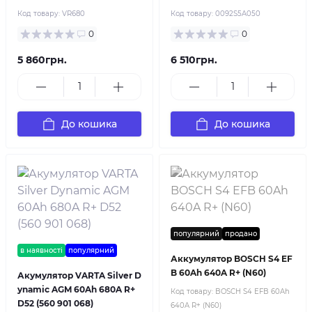
Код товару:
VR680
Код товару:
0092S5A050
0
0
5 860грн.
6 510грн.
До кошика
До кошика
популярний
продано
в наявності
популярний
Аккумулятор BOSCH S4 EF
B 60Ah 640A R+ (N60)
Акумулятор VARTA Silver D
ynamic AGM 60Ah 680A R+
Код товару:
BOSCH S4 EFB 60Ah
D52 (560 901 068)
640A R+ (N60)