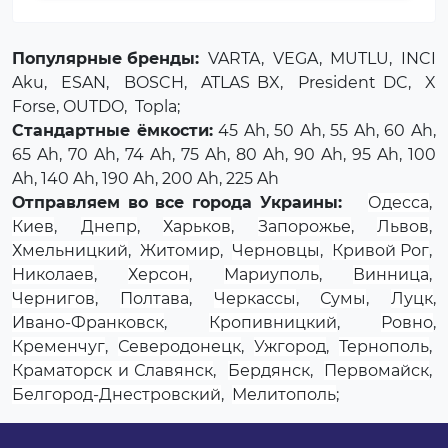
Популярные бренды:
VARTA
,
VEGA
,
MUTLU
,
INCI
Aku
,
ESAN
,
BOSCH
,
ATLAS BX
,
President DC
,
X
Forse
, OUTDO,
Topla
;
Стандартные ёмкости:
45 Ah, 50 Ah, 55 Ah, 60 Ah,
65 Ah, 70 Ah, 74 Ah, 75 Ah, 80 Ah, 90 Ah, 95 Ah, 100
Ah, 140 Ah, 190 Ah, 200 Ah, 225 Ah
Отправляем во все города Украины:
Одесса
,
Киев
,
Днепр
,
Харьков
,
Запорожье
,
Львов
,
Хмельницкий
,
Житомир
,
Черновцы
,
Кривой Рог
,
Николаев
,
Херсон
,
Мариуполь
,
Винница
,
Чернигов
,
Полтава
,
Черкассы
,
Сумы
,
Луцк
,
Ивано-Франковск
,
Кропивницкий
,
Ровно
,
Кременчуг
,
Северодонецк
,
Ужгород
,
Тернополь
,
Краматорск и Славянск
,
Бердянск
,
Первомайск
,
Белгород-Днестровский
,
Мелитополь
;