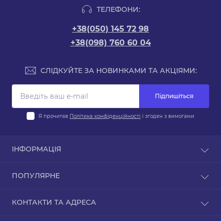
ТЕЛЕФОНИ:
+38(050) 145 72 98
+38(098) 760 60 04
СЛІДКУЙТЕ ЗА НОВИНКАМИ ТА АКЦІЯМИ:
Підпишіться
Я прочитав
Політика конфіденційності
і згоден з вимогами
ІНФОРМАЦІЯ
Оплата
ПОПУЛЯРНЕ
Доставка
Гарантія та обслуговування
Авто Акумулятори
КОНТАКТИ ТА АДРЕСА
Повернення / Обмін
Акумулятори для легкових авто
Договір публічної оферти
Акумулятори для вантажівок