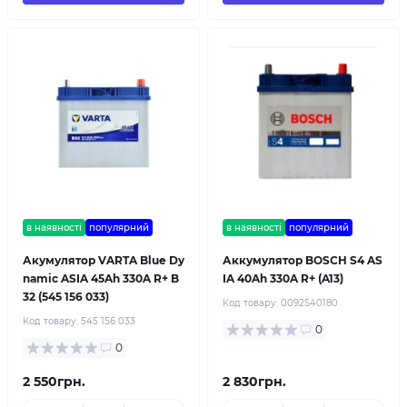
в наявності
популярний
в наявності
популярний
Акумулятор VARTA Blue Dy
Аккумулятор BOSCH S4 AS
namic ASIA 45Ah 330A R+ B
IA 40Ah 330A R+ (A13)
32 (545 156 033)
Код товару:
0092S40180
Код товару:
545 156 033
0
0
2 550грн.
2 830грн.