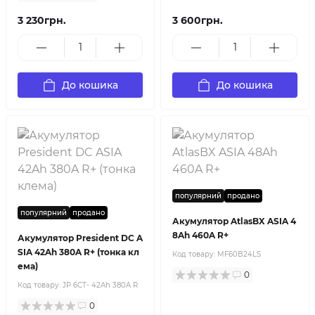
3 230грн.
3 600грн.
До кошика
До кошика
популярний
продано
популярний
продано
Акумулятор AtlasBX ASIA 4
8Ah 460A R+
Акумулятор President DC A
SIA 42Ah 380A R+ (тонка кл
Код товару:
MF60B24LS
ема)
0
Код товару:
JP 6СТ- 42Ah 380A R
0