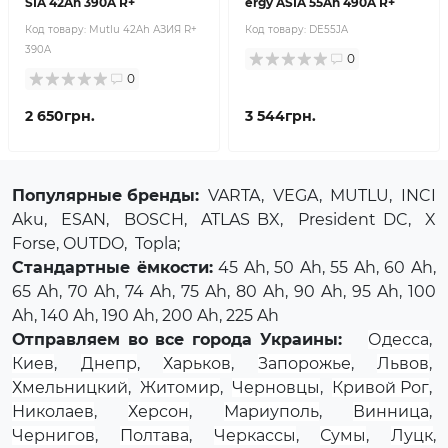
SIA 42Ah 390A R+
ergy ASIA 55Ah 490A R+
Код товару:
Mutlu 42Ah АЗИЯ R+
Код товару:
DE55JA
390A
0
0
2 650грн.
3 544грн.
Популярные бренды:
VARTA
,
VEGA
,
MUTLU
,
INCI
Aku
,
ESAN
,
BOSCH
,
ATLAS BX
,
President DC
,
X
Forse
, OUTDO,
Topla
;
Стандартные ёмкости:
45 Ah, 50 Ah, 55 Ah, 60 Ah,
65 Ah, 70 Ah, 74 Ah, 75 Ah, 80 Ah, 90 Ah, 95 Ah, 100
Ah, 140 Ah, 190 Ah, 200 Ah, 225 Ah
Отправляем во все города Украины:
Одесса
,
Киев
,
Днепр
,
Харьков
,
Запорожье
,
Львов
,
Хмельницкий
,
Житомир
,
Черновцы
,
Кривой Рог
,
Николаев
,
Херсон
,
Мариуполь
,
Винница
,
Чернигов
,
Полтава
,
Черкассы
,
Сумы
,
Луцк
,