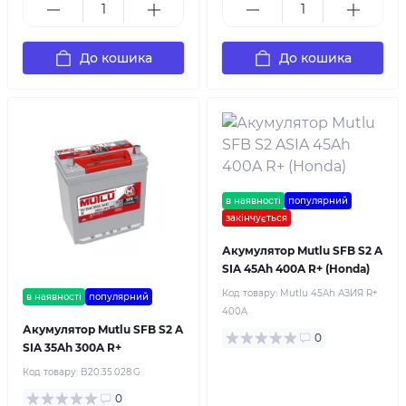
До кошика
До кошика
в наявності
популярний
закінчується
Акумулятор Mutlu SFB S2 A
SIA 45Ah 400A R+ (Honda)
Код товару:
Mutlu 45Ah АЗИЯ R+
в наявності
популярний
400A
Акумулятор Mutlu SFB S2 A
0
SIA 35Ah 300A R+
Код товару:
B20.35.028.G
0