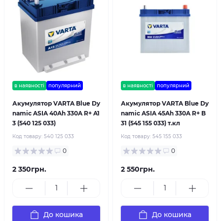
в наявності
популярний
в наявності
популярний
Акумулятор VARTA Blue Dy
Акумулятор VARTA Blue Dy
namic ASIA 40Ah 330A R+ A1
namic ASIA 45Ah 330A R+ B
3 (540 125 033)
31 (545 155 033) т.кл
Код товару:
540 125 033
Код товару:
545 155 033
0
0
2 350грн.
2 550грн.
До кошика
До кошика