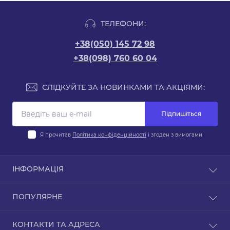
ТЕЛЕФОНИ:
+38(050) 145 72 98
+38(098) 760 60 04
СЛІДКУЙТЕ ЗА НОВИНКАМИ ТА АКЦІЯМИ:
Підпишіться
Я прочитав
Політика конфіденційності
і згоден з вимогами
ІНФОРМАЦІЯ
Оплата
ПОПУЛЯРНЕ
Доставка
Гарантія та обслуговування
Авто Акумулятори
КОНТАКТИ ТА АДРЕСА
Повернення / Обмін
Акумулятори для легкових авто