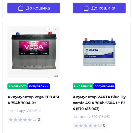
До кошика
До кошика
в наявності
популярний
в наявності
популярний
Аккумулятор Vega EFB ASI
Акумулятор VARTA Blue Dy
A 75Ah 700A R+
namic ASIA 70Ah 630A L+ E2
4 (570 413 063)
Код товару:
V70051112
Код товару:
570 413 063
0
0