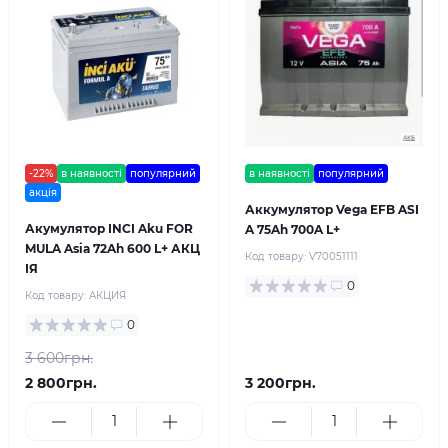
-22%
в наявності
популярний
в наявності
популярний
акція
Аккумулятор Vega EFB ASI
Акумулятор INCI Aku FOR
A 75Ah 700A L+
MULA Asia 72Ah 600 L+ АКЦ
Код товару:
V70051111
IЯ
0
Код товару:
АКЦИЯ
0
3 600грн.
2 800грн.
3 200грн.