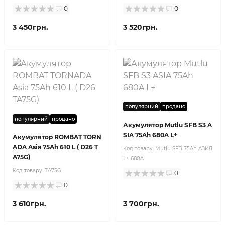
0
0
3 450грн.
3 520грн.
популярний
продано
популярний
продано
Акумулятор Mutlu SFB S3 A
SIA 75Ah 680A L+
Акумулятор ROMBAT TORN
ADA Asia 75Ah 610 L ( D26 T
Код товару:
Mutlu SFB 75Ah АЗИЯ
A75G)
L+ 680A
Код товару:
TA75G
0
0
3 610грн.
3 700грн.