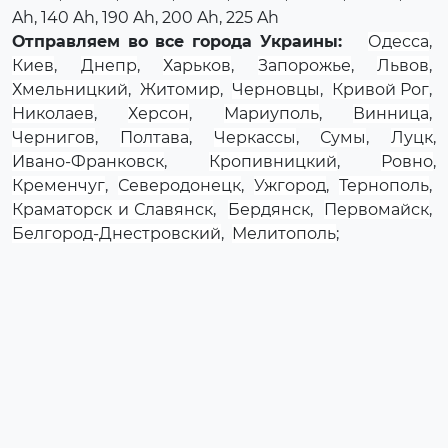
Ah, 140 Ah, 190 Ah, 200 Ah, 225 Ah
Отправляем во все города Украины:
Одесса
,
Киев
,
Днепр
,
Харьков
,
Запорожье
,
Львов
,
Хмельницкий
,
Житомир
,
Черновцы
,
Кривой Рог
,
Николаев
,
Херсон
,
Мариуполь
,
Винница
,
Чернигов
,
Полтава
,
Черкассы
,
Сумы
,
Луцк
,
Ивано-Франковск
,
Кропивницкий
,
Ровно
,
Кременчуг
,
Северодонецк
,
Ужгород
,
Тернополь
,
Краматорск и Славянск
,
Бердянск
,
Первомайск
,
Белгород-Днестровский
,
Мелитополь
;