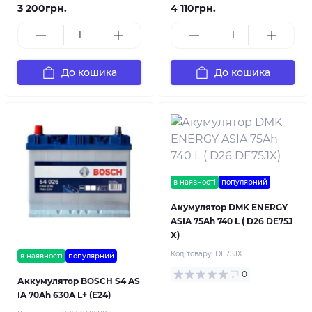
3 200грн.
4 110грн.
До кошика
До кошика
в наявності
популярний
Акумулятор DMK ENERGY
ASIA 75Ah 740 L ( D26 DE75J
X)
Код товару:
DE75JX
в наявності
популярний
0
Аккумулятор BOSCH S4 AS
IA 70Ah 630A L+ (E24)