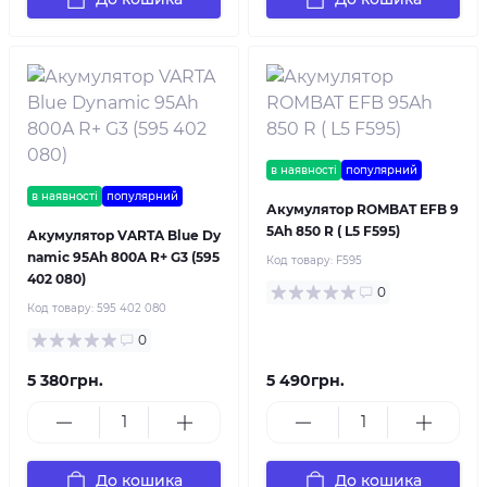
в наявності
популярний
в наявності
популярний
Акумулятор ROMBAT EFB 9
5Ah 850 R ( L5 F595)
Акумулятор VARTA Blue Dy
namic 95Ah 800A R+ G3 (595
Код товару:
F595
402 080)
0
Код товару:
595 402 080
0
5 380грн.
5 490грн.
До кошика
До кошика