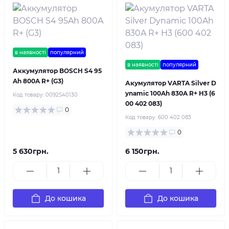
в наявності
популярний
в наявності
популярний
Аккумулятор BOSCH S4 95
Ah 800A R+ (G3)
Акумулятор VARTA Silver D
ynamic 100Ah 830A R+ H3 (6
Код товару:
0092S40130
00 402 083)
0
Код товару:
600 402 083
0
5 630грн.
6 150грн.
До кошика
До кошика