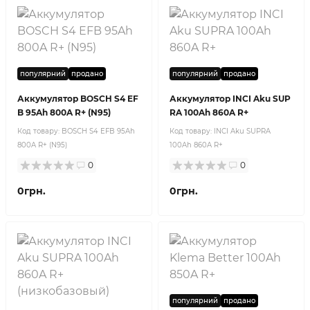
популярний
продано
популярний
продано
Аккумулятор BOSCH S4 EF
Аккумулятор INCI Aku SUP
B 95Ah 800A R+ (N95)
RA 100Ah 860A R+
Код товару:
BOSCH S4 EFB 95Ah
Код товару:
INCI Aku SUPRA
800A R+ (N95)
100Ah 860A R+
0
0
0грн.
0грн.
популярний
продано