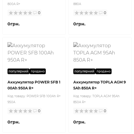
800A R+
880A
0
0
0грн.
0грн.
популярний
продано
популярний
продано
Аккумулятор POWER SFB 1
Аккумулятор TOPLA AGM 9
00Ah 950A R+
5Ah 850A R+
Код товару:
POWER SFB 100Ah R+
Код товару:
TOPLA AGM 95Ah
950A
850A R+
0
0
0грн.
0грн.