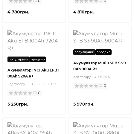
0
0
4 780грн.
4 810грн.
популярний
продано
популярний
продано
Акумулятор Mutlu SFB S3 9
0Ah 900A R+
Акумулятор INCI Aku EFB 1
00Ah 920A R+
Код товару:
L4.90.085.A
Код товару:
EFB L5 100 092 013
0
0
5 250грн.
5 970грн.