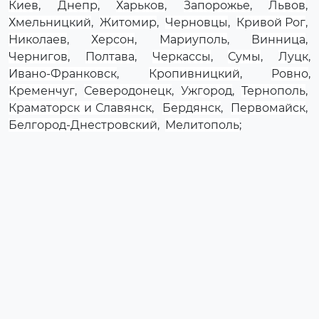
Киев
,
Днепр
,
Харьков
,
Запорожье
,
Львов
,
Хмельницкий
,
Житомир
,
Черновцы
,
Кривой Рог
,
Николаев
,
Херсон
,
Мариуполь
,
Винница
,
Чернигов
,
Полтава
,
Черкассы
,
Сумы
,
Луцк
,
Ивано-Франковск
,
Кропивницкий
,
Ровно
,
Кременчуг
,
Северодонецк
,
Ужгород
,
Тернополь
,
Краматорск и Славянск
,
Бердянск
,
Первомайск
,
Белгород-Днестровский
,
Мелитополь
;