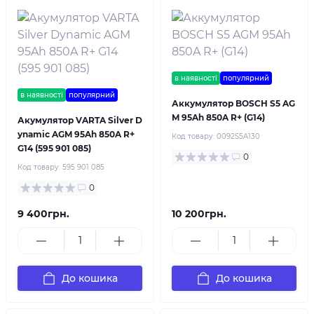
в наявності
популярний
в наявності
популярний
Аккумулятор BOSCH S5 AG
M 95Ah 850A R+ (G14)
Акумулятор VARTA Silver D
ynamic AGM 95Ah 850A R+
Код товару:
0092S5A130
G14 (595 901 085)
0
Код товару:
595 901 085
0
9 400грн.
10 200грн.
До кошика
До кошика