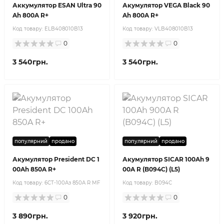
Аккумулятор ESAN Ultra 90
Акумулятор VEGA Black 90
Ah 800A R+
Ah 800A R+
Код товару:
ELB408010B13
Код товару:
VLB408010B13
0
0
3 540грн.
3 540грн.
популярний
продано
популярний
продано
Акумулятор President DC 1
Акумулятор SICAR 100Ah 9
00Ah 850A R+
00A R (B094C) (L5)
Код товару:
6CT-100Aз 850A R MF
Код товару:
B094C
0
0
3 890грн.
3 920грн.