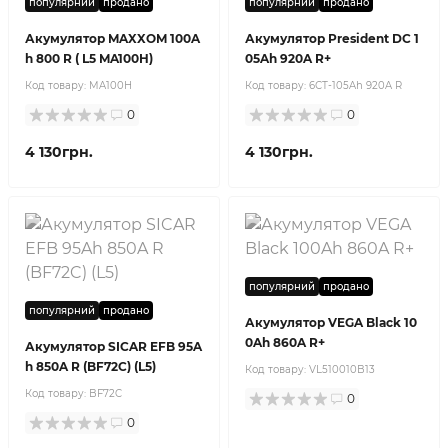
популярний
продано
популярний
продано
Акумулятор MAXXOM 100A
Акумулятор President DC 1
h 800 R ( L5 MA100H)
05Ah 920A R+
Код товару:
MA100H
Код товару:
6СТ-105Ah 920A R
0
0
4 130грн.
4 130грн.
популярний
продано
популярний
продано
Акумулятор VEGA Black 10
0Ah 860A R+
Акумулятор SICAR EFB 95A
h 850A R (BF72C) (L5)
Код товару:
VL510010B13
Код товару:
BF72C
0
0