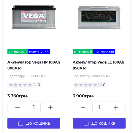
в наявності
популярний
в наявності
популярний
Акумулятор Vega HP 100Ah
Акумулятор Vega LE 100Ah
800A R+
850A R+
Код товару:
V100080013
Код товару:
V100085013
0
0
3 360грн.
3 900грн.
До кошика
До кошика