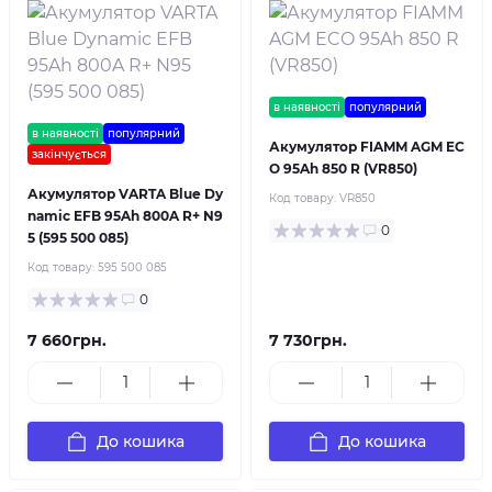
в наявності
популярний
в наявності
популярний
Акумулятор FIAMM AGM EC
закінчується
O 95Ah 850 R (VR850)
Акумулятор VARTA Blue Dy
Код товару:
VR850
namic EFB 95Ah 800A R+ N9
0
5 (595 500 085)
Код товару:
595 500 085
0
7 660грн.
7 730грн.
До кошика
До кошика