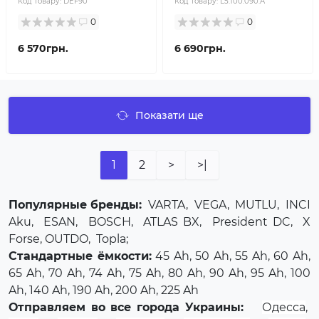
Код товару:
DEF90
Код товару:
L5.100.090.A
0
0
6 570грн.
6 690грн.
Показати ще
1
2
>
>|
Популярные бренды:
VARTA
,
VEGA
,
MUTLU
,
INCI
Aku
,
ESAN
,
BOSCH
,
ATLAS BX
,
President DC
,
X
Forse
, OUTDO,
Topla
;
Стандартные ёмкости:
45 Ah, 50 Ah, 55 Ah, 60 Ah,
65 Ah, 70 Ah, 74 Ah, 75 Ah, 80 Ah, 90 Ah, 95 Ah, 100
Ah, 140 Ah, 190 Ah, 200 Ah, 225 Ah
Отправляем во все города Украины:
Одесса
,