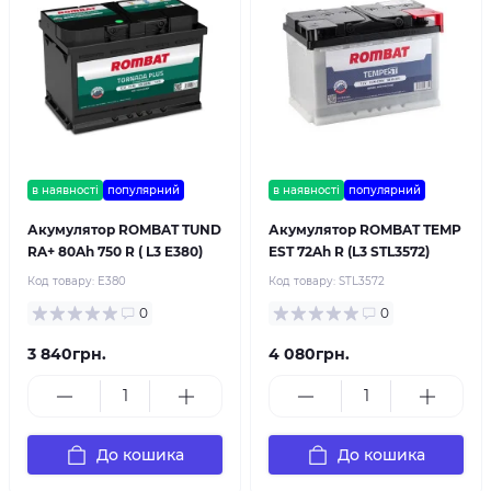
в наявності
популярний
в наявності
популярний
Акумулятор ROMBAT TUND
Акумулятор ROMBAT TEMP
RA+ 80Ah 750 R ( L3 E380)
EST 72Ah R (L3 STL3572)
Код товару:
E380
Код товару:
STL3572
0
0
3 840грн.
4 080грн.
До кошика
До кошика