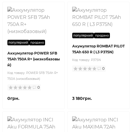
популярний
продано
популярний
продано
Акумулятор ROMBAT PILOT
75Ah 650 R ( L3 P375N)
Аккумулятор POWER SFB
75Ah 750A R+ (низкобазовы
Код товару:
P375N
й)
0
Код товару:
POWER SFB 75Ah R+
750A (низкобазовый)
0
0грн.
3 180грн.