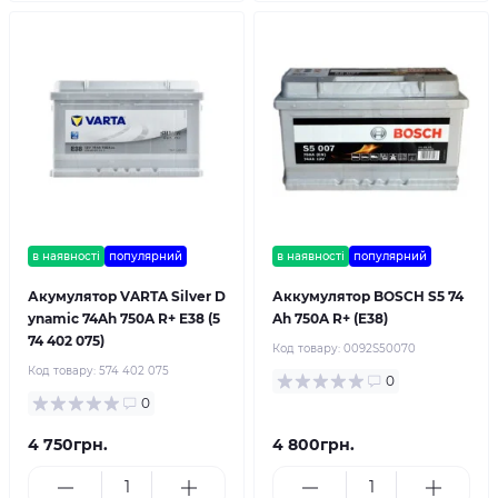
в наявності
популярний
в наявності
популярний
Акумулятор VARTA Silver D
Аккумулятор BOSCH S5 74
ynamic 74Ah 750A R+ E38 (5
Ah 750A R+ (E38)
74 402 075)
Код товару:
0092S50070
Код товару:
574 402 075
0
0
4 750грн.
4 800грн.