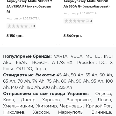
Акумулятор Mutlu SFB S3 7
Аккумулятор Mutlu SFB 78
5Ah 750A R+ (низкобазовы
Ah 830A R+ (низкобазовый)
й)
Код товару:
LB3.78.078.A
Код товару:
LB3.75.072.A
0
0
5 150грн.
5 540грн.
Популярные бренды:
VARTA
,
VEGA
,
MUTLU
,
INCI
Aku
,
ESAN
,
BOSCH
,
ATLAS BX
,
President DC
,
X
Forse
, OUTDO,
Topla
;
Стандартные ёмкости:
45 Ah, 50 Ah, 55 Ah, 60 Ah,
65 Ah, 70 Ah, 74 Ah, 75 Ah, 80 Ah, 90 Ah, 95 Ah, 100
Ah, 140 Ah, 190 Ah, 200 Ah, 225 Ah
Отправляем во все города Украины:
Одесса
,
Киев
,
Днепр
,
Харьков
,
Запорожье
,
Львов
,
Хмельницкий
,
Житомир
,
Черновцы
,
Кривой Рог
,
Николаев
,
Херсон
,
Мариуполь
,
Винница
,