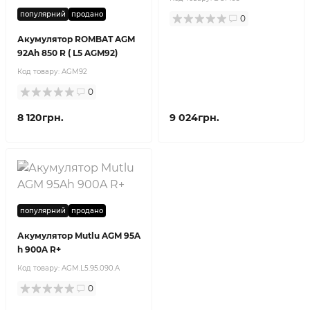
популярний
продано
0
Акумулятор ROMBAT AGM
92Ah 850 R ( L5 AGM92)
Код товару:
AGM92
0
8 120грн.
9 024грн.
популярний
продано
Акумулятор Mutlu AGM 95A
h 900A R+
Код товару:
AGM.L5.95.090.A
0