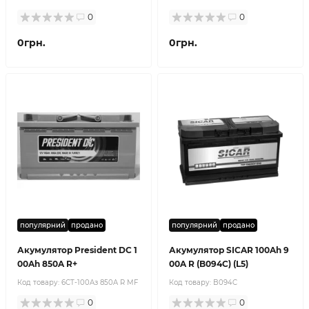
0
0
0грн.
0грн.
популярний
продано
популярний
продано
Акумулятор President DC 1
Акумулятор SICAR 100Ah 9
00Ah 850A R+
00A R (B094C) (L5)
Код товару:
6CT-100Aз 850A R MF
Код товару:
B094C
0
0