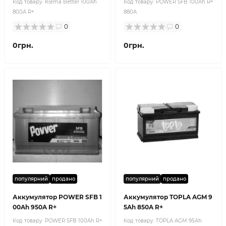
Код товару:
Klema Better 100Ah
Код товару:
POWER SFB 100Ah R+
800A R+
880A
0
0
0грн.
0грн.
популярний
продано
популярний
продано
Аккумулятор POWER SFB 1
Аккумулятор TOPLA AGM 9
00Ah 950A R+
5Ah 850A R+
Код товару:
POWER SFB 100Ah R+
Код товару:
TOPLA AGM 95Ah