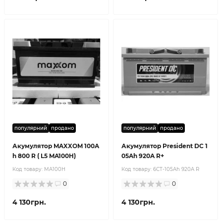
популярний
продано
популярний
продано
Акумулятор MAXXOM 100A
Акумулятор President DC 1
h 800 R ( L5 MA100H)
05Ah 920A R+
Код товару:
MA100H
Код товару:
6СТ-105Ah 920A R
0
0
4 130грн.
4 130грн.