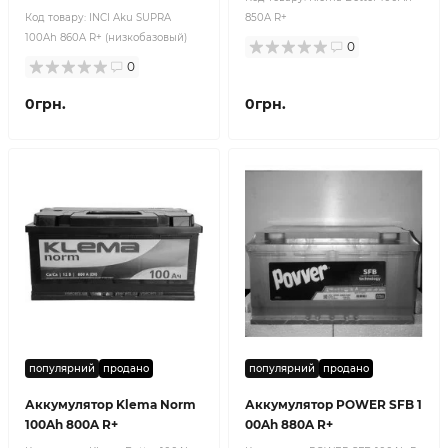
Код товару:
INCI Aku SUPRA
850A R+
100Ah 860A R+ (низкобазовый)
0
0
0грн.
0грн.
популярний
продано
популярний
продано
Аккумулятор Klema Norm
Аккумулятор POWER SFB 1
100Ah 800A R+
00Ah 880A R+