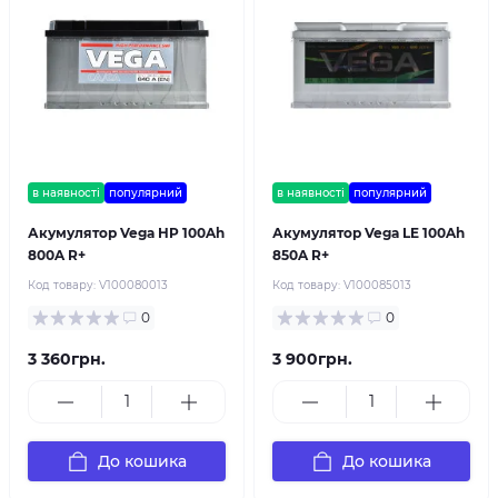
в наявності
популярний
в наявності
популярний
Акумулятор Vega HP 100Ah
Акумулятор Vega LE 100Ah
800A R+
850A R+
Код товару:
V100080013
Код товару:
V100085013
0
0
3 360грн.
3 900грн.
До кошика
До кошика