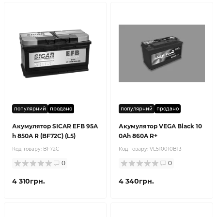
популярний
продано
популярний
продано
Акумулятор SICAR EFB 95A
Акумулятор VEGA Black 10
h 850A R (BF72C) (L5)
0Ah 860A R+
Код товару:
BF72C
Код товару:
VL510010B13
0
0
4 310грн.
4 340грн.