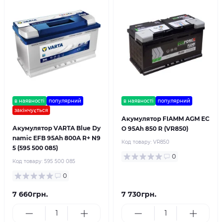
в наявності
популярний
в наявності
популярний
закінчується
Акумулятор FIAMM AGM EC
Акумулятор VARTA Blue Dy
O 95Ah 850 R (VR850)
namic EFB 95Ah 800A R+ N9
Код товару:
VR850
5 (595 500 085)
0
Код товару:
595 500 085
0
7 660грн.
7 730грн.