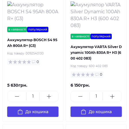
в наявності
популярний
в наявності
популярний
Аккумулятор BOSCH S4 95
Ah 800A R+ (G3)
Акумулятор VARTA Silver D
ynamic 100Ah 830A R+ H3 (6
Код товару:
0092S40130
00 402 083)
0
Код товару:
600 402 083
0
5 630грн.
6 150грн.
До кошика
До кошика