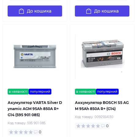
До кошика
До кошика
в наявності
популярний
в наявності
популярний
Акумулятор VARTA Silver D
Аккумулятор BOSCH S5 AG
ynamic AGM 95Ah 850A R+
M 95Ah 850A R+ (G14)
G14 (595 901 085)
Код товару:
0092S5A130
Код товару:
595 901 085
0
0