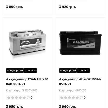
3 890грн.
3 920грн.
популярний
продано
популярний
продано
Аккумулятор ESAN Ultra 10
Акумулятор AtlasBX 100Ah
0Ah 860A R+
850A R+
Код товару:
EL510010B13
Код товару:
MF60038
0
0
3 950грн.
3 960грн.