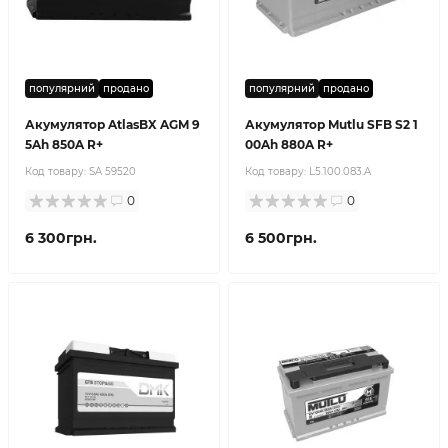
популярний
продано
популярний
продано
Акумулятор AtlasBX AGM 9
Акумулятор Mutlu SFB S2 1
5Ah 850A R+
00Ah 880A R+
Код товару:
SA 59520
Код товару:
L5.100.083.A
0
0
6 300грн.
6 500грн.