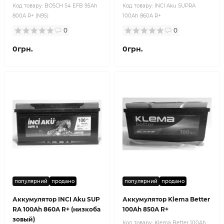
Код товару:
BOSCH S4 EFB 95Ah
Код товару:
INCI Aku SUPRA
800A R+ (N95)
100Ah 860A R+
0
0
0грн.
0грн.
популярний
продано
популярний
продано
Аккумулятор INCI Aku SUP
Аккумулятор Klema Better
RA 100Ah 860A R+ (низкоба
100Ah 850A R+
зовый)
Код товару:
Klema Better 100Ah