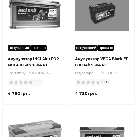
популярний
продано
популярний
продано
Акумулятор INCI Aku FOR
Акумулятор VEGA Black EF
MULA 105Ah 960A R+
B 100Ah 950A R+
Код товару:
L5 105 096 013
Код товару:
VSL510010B13
0
0
4 780грн.
4 780грн.