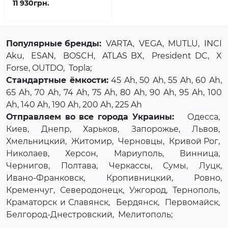
11 930грн.
Популярные бренды:
VARTA
,
VEGA
,
MUTLU
,
INCI
Aku
,
ESAN
,
BOSCH
,
ATLAS BX
,
President DC
,
X
Forse
, OUTDO,
Topla
;
Стандартные ёмкости:
45 Ah, 50 Ah, 55 Ah, 60 Ah,
65 Ah, 70 Ah, 74 Ah, 75 Ah, 80 Ah, 90 Ah, 95 Ah, 100
Ah, 140 Ah, 190 Ah, 200 Ah, 225 Ah
Отправляем во все города Украины:
Одесса
,
Киев
,
Днепр
,
Харьков
,
Запорожье
,
Львов
,
Хмельницкий
,
Житомир
,
Черновцы
,
Кривой Рог
,
Николаев
,
Херсон
,
Мариуполь
,
Винница
,
Чернигов
,
Полтава
,
Черкассы
,
Сумы
,
Луцк
,
Ивано-Франковск
,
Кропивницкий
,
Ровно
,
Кременчуг
,
Северодонецк
,
Ужгород
,
Тернополь
,
Краматорск и Славянск
,
Бердянск
,
Первомайск
,
Белгород-Днестровский
,
Мелитополь
;