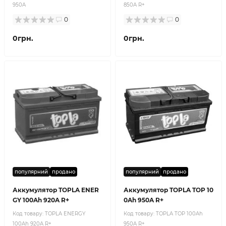
950A
850A R+
0
0
0грн.
0грн.
популярний
продано
популярний
продано
Аккумулятор TOPLA ENER
Аккумулятор TOPLA TOP 10
GY 100Ah 920A R+
0Ah 950A R+
Код товару:
TOPLA ENERGY
Код товару:
TOPLA TOP 100Ah
100Ah 920A R+
950A R+