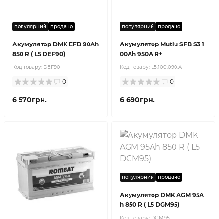
популярний
продано
популярний
продано
Акумулятор DMK EFB 90Ah
Акумулятор Mutlu SFB S3 1
850 R ( L5 DEF90)
00Ah 950A R+
Код товару:
DEF90
Код товару:
L5.100.090.A
0
0
6 570грн.
6 690грн.
популярний
продано
Акумулятор DMK AGM 95A
h 850 R ( L5 DGM95)
Код товару:
DGM95