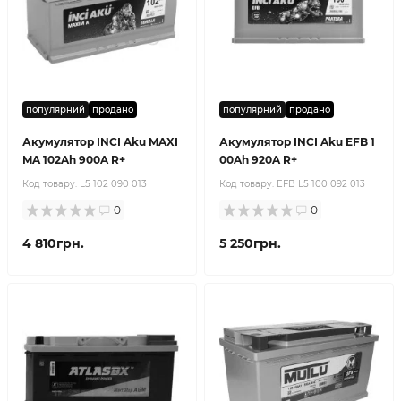
популярний
продано
популярний
продано
Акумулятор INCI Aku MAXI
Акумулятор INCI Aku EFB 1
MA 102Ah 900A R+
00Ah 920A R+
Код товару:
L5 102 090 013
Код товару:
EFB L5 100 092 013
0
0
4 810грн.
5 250грн.