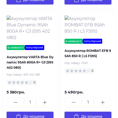
в наявності
популярний
в наявності
популярний
Акумулятор ROMBAT EFB 9
5Ah 850 R ( L5 F595)
Акумулятор VARTA Blue Dy
namic 95Ah 800A R+ G3 (595
Код товару:
F595
402 080)
0
Код товару:
595 402 080
0
5 380грн.
5 490грн.
До кошика
До кошика