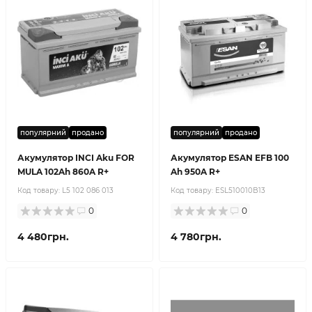
популярний
продано
популярний
продано
Акумулятор INCI Aku FOR
Акумулятор ESAN EFB 100
MULA 102Ah 860A R+
Ah 950A R+
Код товару:
L5 102 086 013
Код товару:
ESL510010B13
0
0
4 480грн.
4 780грн.