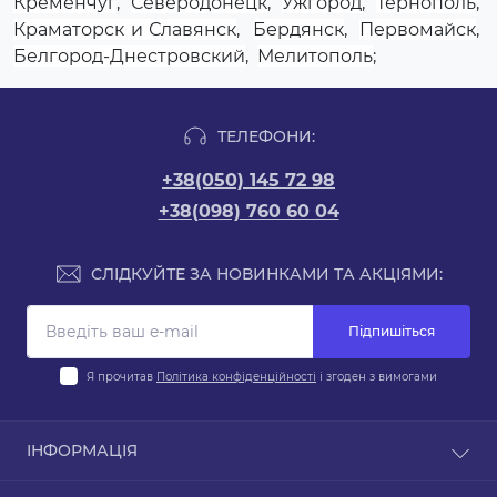
Кременчуг
,
Северодонецк
,
Ужгород
,
Тернополь
,
Краматорск и Славянск
,
Бердянск
,
Первомайск
,
Белгород-Днестровский
,
Мелитополь
;
ТЕЛЕФОНИ:
+38(050) 145 72 98
+38(098) 760 60 04
СЛІДКУЙТЕ ЗА НОВИНКАМИ ТА АКЦІЯМИ:
Підпишіться
Я прочитав
Політика конфіденційності
і згоден з вимогами
ІНФОРМАЦІЯ
Оплата