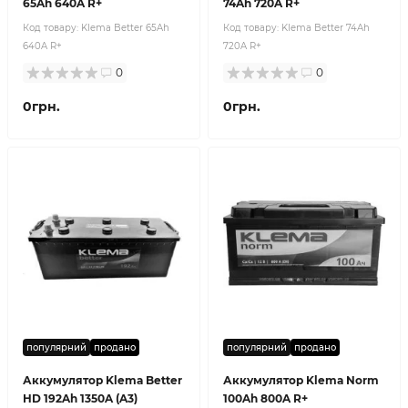
65Ah 640A R+
74Ah 720A R+
Код товару:
Klema Better 65Ah
Код товару:
Klema Better 74Ah
640A R+
720A R+
0
0
0грн.
0грн.
популярний
продано
популярний
продано
Аккумулятор Klema Better
Аккумулятор Klema Norm
HD 192Ah 1350A (A3)
100Ah 800A R+