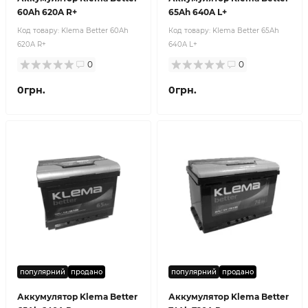
60Ah 620A R+
65Ah 640A L+
Код товару:
Klema Better 60Ah
Код товару:
Klema Better 65Ah
620A R+
640A L+
0
0
0грн.
0грн.
популярний
продано
популярний
продано
Аккумулятор Klema Better
Аккумулятор Klema Better