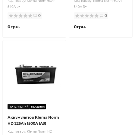
Код товару:
Klema Norm 60Ah
Код товару:
Klema Norm 60Ah
540A L+
540A R+
0
0
0грн.
0грн.
популярний
продано
Аккумулятор Klema Norm
HD 225Ah 1500A (A3)
Код товару:
Klema Norm HD