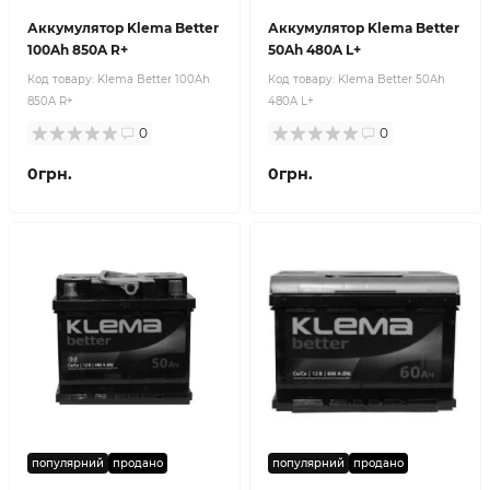
Аккумулятор Klema Better
Аккумулятор Klema Better
100Ah 850A R+
50Ah 480A L+
Код товару:
Klema Better 100Ah
Код товару:
Klema Better 50Ah
850A R+
480A L+
0
0
0грн.
0грн.
популярний
продано
популярний
продано