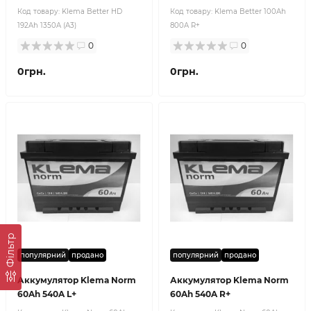
Код товару:
Klema Better HD
Код товару:
Klema Better 100Ah
192Ah 1350A (A3)
800A R+
0
0
0грн.
0грн.
Фільтр
популярний
продано
популярний
продано
Аккумулятор Klema Norm
Аккумулятор Klema Norm
60Ah 540A L+
60Ah 540A R+