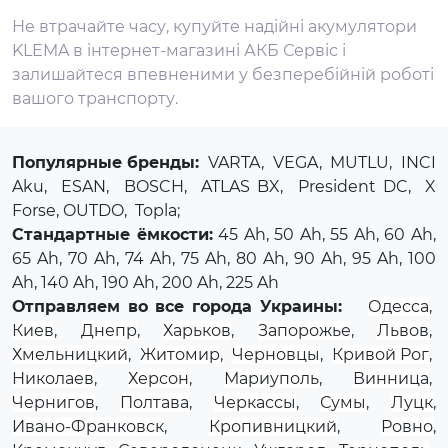
Не втрачайте часу, купуйте надійні акумулятори
KLEMA в інтернет-магазині АКБ Сервіс і
залишайтеся впевненими у безперебійній роботі
вашого транспорту.
Популярные бренды:
VARTA
,
VEGA
,
MUTLU
,
INCI
Aku
,
ESAN
,
BOSCH
,
ATLAS BX
,
President DC
,
X
Forse
, OUTDO,
Topla
;
Стандартные ёмкости:
45 Ah, 50 Ah, 55 Ah, 60 Ah,
65 Ah, 70 Ah, 74 Ah, 75 Ah, 80 Ah, 90 Ah, 95 Ah, 100
Ah, 140 Ah, 190 Ah, 200 Ah, 225 Ah
Отправляем во все города Украины:
Одесса
,
Киев
,
Днепр
,
Харьков
,
Запорожье
,
Львов
,
Хмельницкий
,
Житомир
,
Черновцы
,
Кривой Рог
,
Николаев
,
Херсон
,
Мариуполь
,
Винница
,
Чернигов
,
Полтава
,
Черкассы
,
Сумы
,
Луцк
,
Ивано-Франковск
,
Кропивницкий
,
Ровно
,